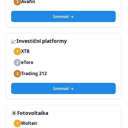
Avafin
3
Srovnat →
📈
Investiční platformy
XTB
1
eToro
2
Trading 212
3
Srovnat →
☀️
Fotovoltaika
Woltair
1