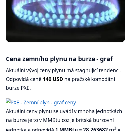
Cena zemního plynu na burze - graf
Aktuální vývoj ceny plynu má stagnující tendenci.
Odpovídá ceně
140 USD
na pražské komoditní
burze PXE.
Aktuální ceny plynu se uvádí v mnoha jednotkách
na burze je to v MMBtu coz je britská burzovní
3
jednotka a odpovídá
1 MMBtu = 28,263682 m
=