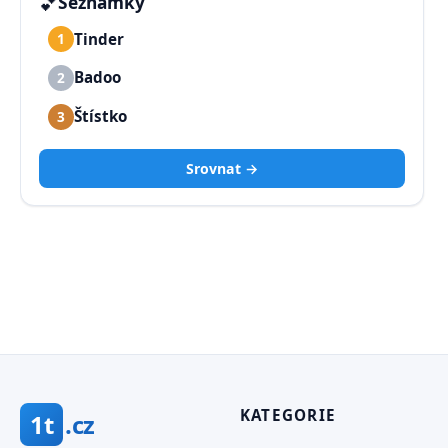
💕
Seznamky
Tinder
1
Badoo
2
Štístko
3
Srovnat →
KATEGORIE
1t
.cz