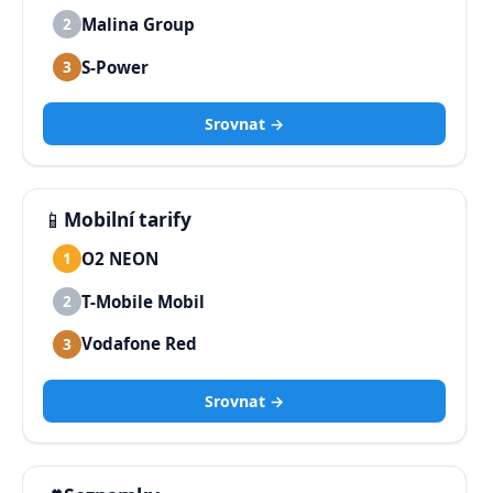
Malina Group
2
S-Power
3
Srovnat →
📱
Mobilní tarify
O2 NEON
1
T-Mobile Mobil
2
Vodafone Red
3
Srovnat →