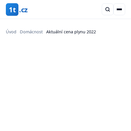
1t
.cz
Úvod
›
Domácnost
›
Aktuální cena plynu 2022