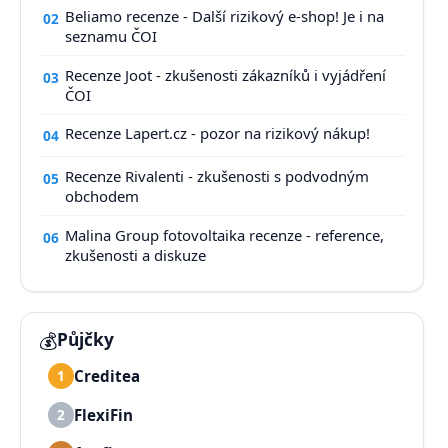
Beliamo recenze - Další rizikový e-shop! Je i na
02
seznamu ČOI
Recenze Joot - zkušenosti zákazníků i vyjádření
03
ČOI
Recenze Lapert.cz - pozor na rizikový nákup!
04
Recenze Rivalenti - zkušenosti s podvodným
05
obchodem
Malina Group fotovoltaika recenze - reference,
06
zkušenosti a diskuze
💰
Půjčky
Creditea
1
FlexiFin
2