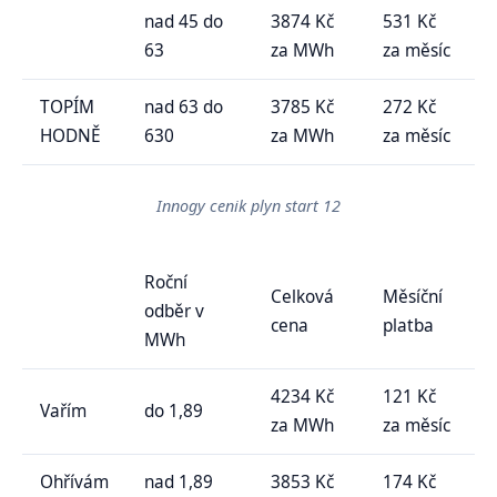
nad 45 do
3874 Kč
531 Kč
63
za MWh
za měsíc
TOPÍM
nad 63 do
3785 Kč
272 Kč
HODNĚ
630
za MWh
za měsíc
Innogy cenik plyn start 12
Roční
Celková
Měsíční
odběr v
cena
platba
MWh
4234 Kč
121 Kč
Vařím
do 1,89
za MWh
za měsíc
Ohřívám
nad 1,89
3853 Kč
174 Kč