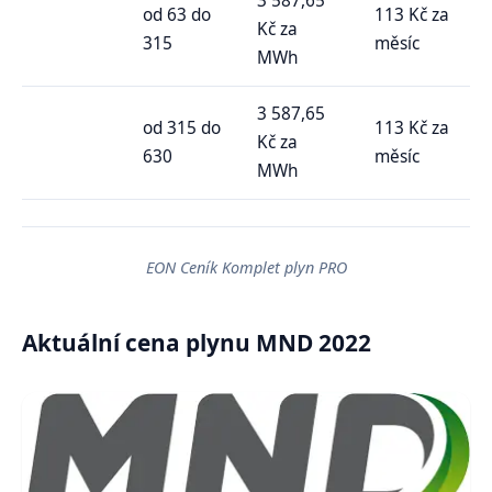
3 587,65
od 63 do
113 Kč za
Kč za
315
měsíc
MWh
3 587,65
od 315 do
113 Kč za
Kč za
630
měsíc
MWh
EON Ceník Komplet plyn PRO
Aktuální cena plynu MND 2022