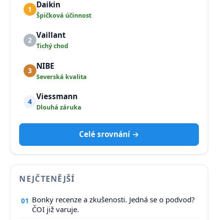
Daikin
1
Špičková účinnost
Vaillant
2
Tichý chod
NIBE
3
Severská kvalita
Viessmann
4
Dlouhá záruka
Celé srovnání →
NEJČTENĚJŠÍ
Bonky recenze a zkušenosti. Jedná se o podvod?
01
ČOI již varuje.