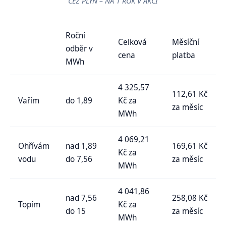
ČEZ PLYN – NA 1 ROK V AKCI
Roční
Celková
Měsíční
odběr v
cena
platba
MWh
4 325,57
112,61 Kč
Vařím
do 1,89
Kč za
za měsíc
MWh
4 069,21
Ohřívám
nad 1,89
169,61 Kč
Kč za
vodu
do 7,56
za měsíc
MWh
4 041,86
nad 7,56
258,08 Kč
Topím
Kč za
do 15
za měsíc
MWh