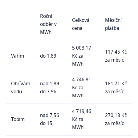
Roční
Celková
Měsíční
odběr v
cena
platba
MWh
5 003,17
117,45 Kč
Vařím
do 1,89
Kč za
za měsíc
MWh
4 746,81
Ohřívám
nad 1,89
181,71 Kč
Kč za
vodu
do 7,56
za měsíc
MWh
4 719,46
nad 7,56
270,18 Kč
Topím
Kč za
do 15
za měsíc
MWh