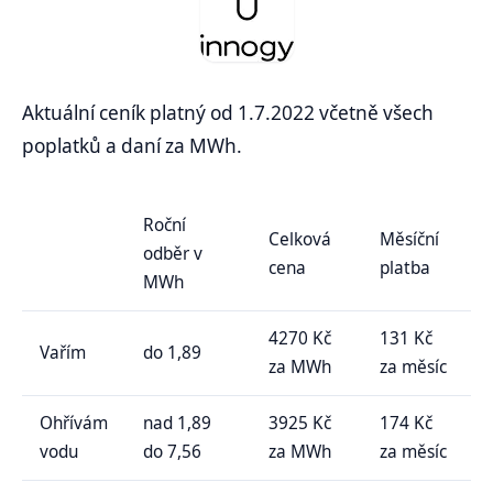
Aktuální ceník platný od 1.7.2022 včetně všech
poplatků a daní za MWh.
Roční
Celková
Měsíční
odběr v
cena
platba
MWh
4270 Kč
131 Kč
Vařím
do 1,89
za MWh
za měsíc
Ohřívám
nad 1,89
3925 Kč
174 Kč
vodu
do 7,56
za MWh
za měsíc