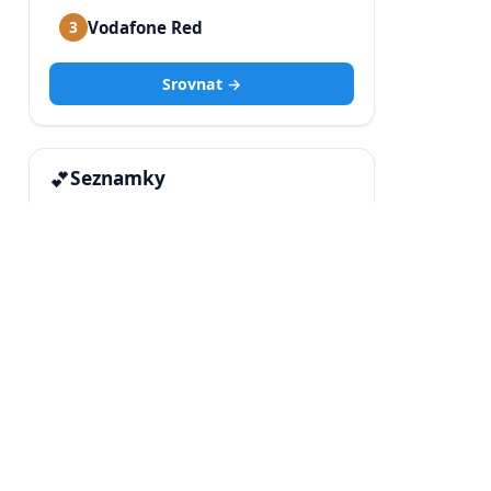
Vodafone Red
3
Srovnat →
💕
Seznamky
Tinder
1
Badoo
2
Štístko
3
Srovnat →
KONTAKT
Máte dotaz, nápad na článek
nebo se zajímáte o spolupráci?