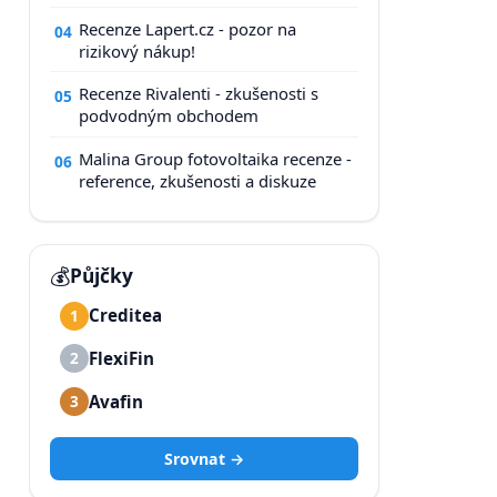
Recenze Lapert.cz - pozor na
04
rizikový nákup!
Recenze Rivalenti - zkušenosti s
05
podvodným obchodem
Malina Group fotovoltaika recenze -
06
reference, zkušenosti a diskuze
💰
Půjčky
Creditea
1
FlexiFin
2
Avafin
3
Srovnat →