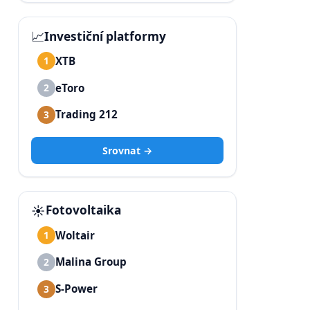
📈
Investiční platformy
XTB
1
eToro
2
Trading 212
3
Srovnat →
☀️
Fotovoltaika
Woltair
1
Malina Group
2
S-Power
3