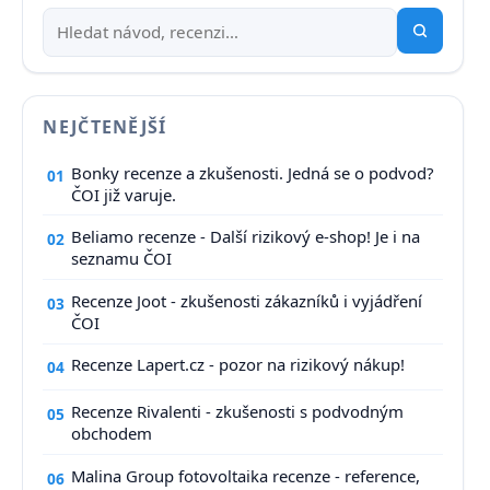
NEJČTENĚJŠÍ
Bonky recenze a zkušenosti. Jedná se o podvod?
01
ČOI již varuje.
Beliamo recenze - Další rizikový e-shop! Je i na
02
seznamu ČOI
Recenze Joot - zkušenosti zákazníků i vyjádření
03
ČOI
Recenze Lapert.cz - pozor na rizikový nákup!
04
Recenze Rivalenti - zkušenosti s podvodným
05
obchodem
Malina Group fotovoltaika recenze - reference,
06