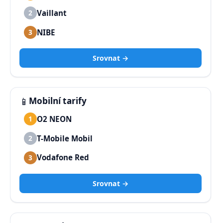
Vaillant
2
NIBE
3
Srovnat →
📱
Mobilní tarify
O2 NEON
1
T-Mobile Mobil
2
Vodafone Red
3
Srovnat →