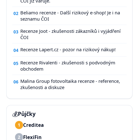
ČOI již varuje.
Beliamo recenze - Další rizikový e-shop! Je i na
02
seznamu ČOI
Recenze Joot - zkušenosti zákazníků i vyjádření
03
ČOI
Recenze Lapert.cz - pozor na rizikový nákup!
04
Recenze Rivalenti - zkušenosti s podvodným
05
obchodem
Malina Group fotovoltaika recenze - reference,
06
zkušenosti a diskuze
💰
Půjčky
Creditea
1
FlexiFin
2