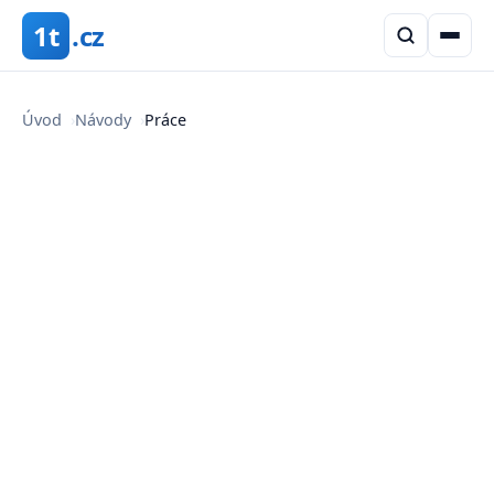
1t
.cz
Úvod
›
Návody
›
Práce