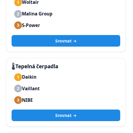
Woltair
1
Malina Group
2
S-Power
3
Srovnat →
🌡️
Tepelná čerpadla
Daikin
1
Vaillant
2
NIBE
3
Srovnat →