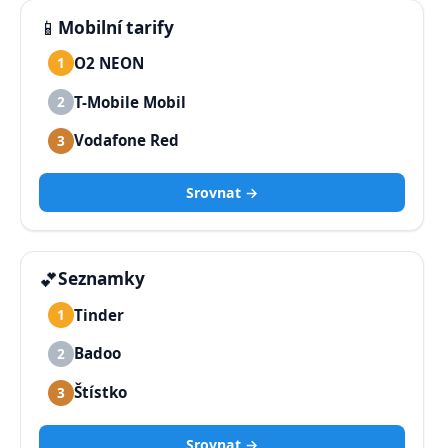
📱
Mobilní tarify
O2 NEON
1
T-Mobile Mobil
2
Vodafone Red
3
Srovnat →
💕
Seznamky
Tinder
1
Badoo
2
Štístko
3
Srovnat →