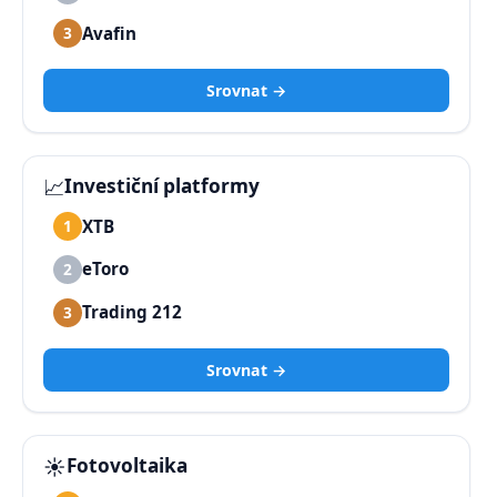
Avafin
3
Srovnat →
📈
Investiční platformy
XTB
1
eToro
2
Trading 212
3
Srovnat →
☀️
Fotovoltaika