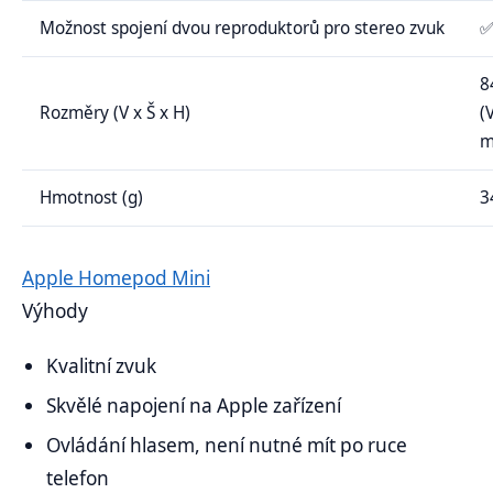
Možnost spojení dvou reproduktorů pro stereo zvuk
8
Rozměry (V x Š x H)
(
m
Hmotnost (g)
3
Apple Homepod Mini
Výhody
Kvalitní zvuk
Skvělé napojení na Apple zařízení
Ovládání hlasem, není nutné mít po ruce
telefon