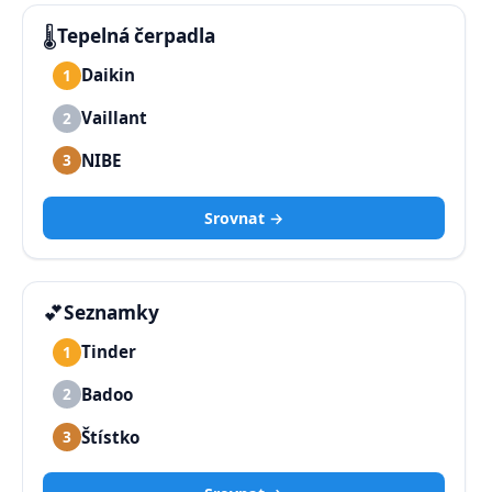
🌡️
Tepelná čerpadla
Daikin
1
Vaillant
2
NIBE
3
Srovnat →
💕
Seznamky
Tinder
1
Badoo
2
Štístko
3