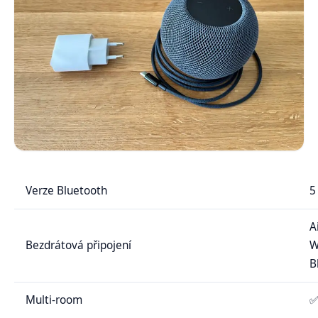
Verze Bluetooth
5
A
Bezdrátová připojení
W
B
Multi-room