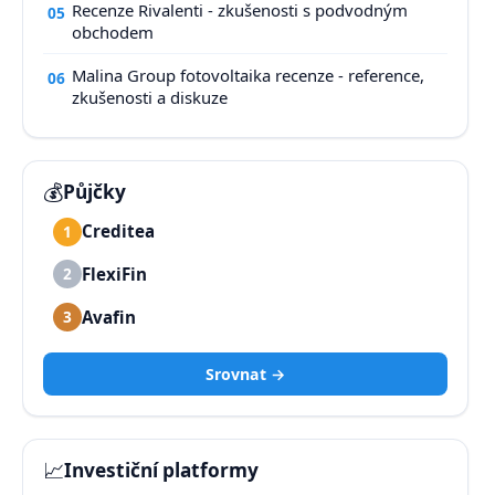
Recenze Rivalenti - zkušenosti s podvodným
05
obchodem
Malina Group fotovoltaika recenze - reference,
06
zkušenosti a diskuze
💰
Půjčky
Creditea
1
FlexiFin
2
Avafin
3
Srovnat →
📈
Investiční platformy