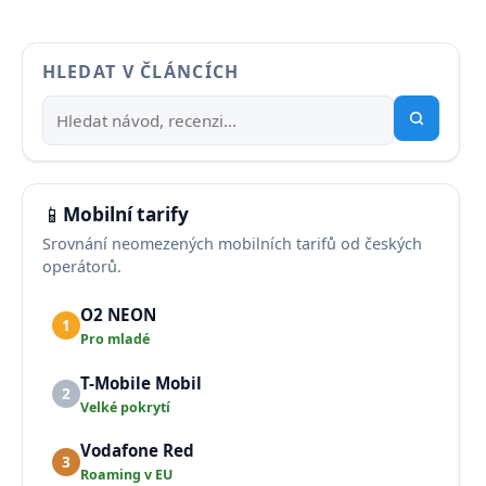
HLEDAT V ČLÁNCÍCH
📱
Mobilní tarify
Srovnání neomezených mobilních tarifů od českých
operátorů.
O2 NEON
1
Pro mladé
T-Mobile Mobil
2
Velké pokrytí
Vodafone Red
3
Roaming v EU