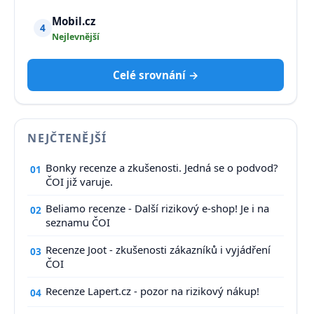
Mobil.cz
4
Nejlevnější
Celé srovnání →
NEJČTENĚJŠÍ
Bonky recenze a zkušenosti. Jedná se o podvod?
01
ČOI již varuje.
Beliamo recenze - Další rizikový e-shop! Je i na
02
seznamu ČOI
Recenze Joot - zkušenosti zákazníků i vyjádření
03
ČOI
Recenze Lapert.cz - pozor na rizikový nákup!
04