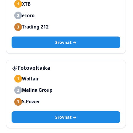
XTB
1
eToro
2
Trading 212
3
Srovnat →
☀️
Fotovoltaika
Woltair
1
Malina Group
2
S-Power
3
Srovnat →