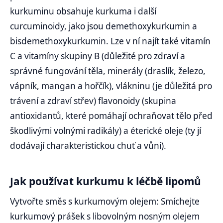
kurkuminu obsahuje kurkuma i další
curcuminoidy, jako jsou demethoxykurkumin a
bisdemethoxykurkumin. Lze v ní najít také vitamín
C a vitamíny skupiny B (důležité pro zdraví a
správné fungování těla, minerály (draslík, železo,
vápník, mangan a hořčík), vlákninu (je důležitá pro
trávení a zdraví střev) flavonoidy (skupina
antioxidantů, které pomáhají ochraňovat tělo před
škodlivými volnými radikály) a éterické oleje (ty jí
dodávají charakteristickou chuť a vůni).
Jak používat kurkumu k léčbě lipomů
Vytvořte směs s kurkumovým olejem: Smíchejte
kurkumový prášek s libovolným nosným olejem