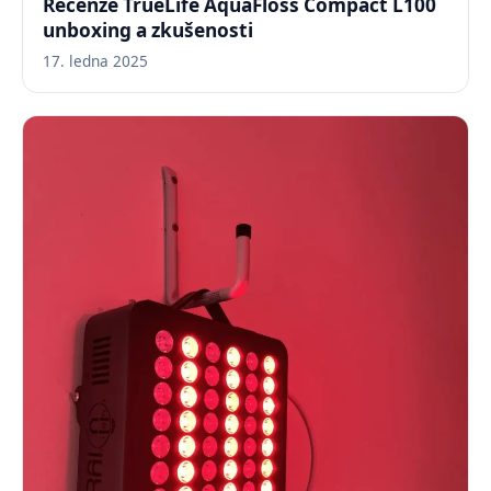
Recenze TrueLife AquaFloss Compact L100
unboxing a zkušenosti
17. ledna 2025