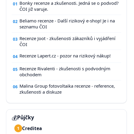
Bonky recenze a zkušenosti. Jedná se o podvod?
01
ČOI již varuje.
Beliamo recenze - Další rizikový e-shop! Je i na
02
seznamu ČOI
Recenze Joot - zkušenosti zákazníků i vyjádření
03
ČOI
Recenze Lapert.cz - pozor na rizikový nákup!
04
Recenze Rivalenti - zkušenosti s podvodným
05
obchodem
Malina Group fotovoltaika recenze - reference,
06
zkušenosti a diskuze
💰
Půjčky
Creditea
1