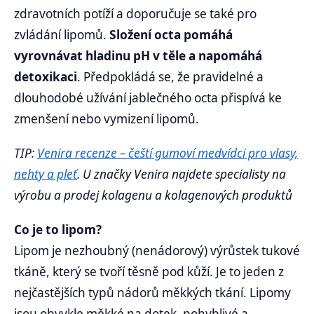
zdravotních potíží a doporučuje se také pro
zvládání lipomů.
Složení octa pomáhá
vyrovnávat hladinu pH v těle a napomáhá
detoxikaci
. Předpokládá se, že pravidelné a
dlouhodobé užívání jablečného octa přispívá ke
zmenšení nebo vymizení lipomů.
TIP:
Venira recenze – čeští gumoví medvídci pro vlasy,
nehty a pleť
. U značky Venira najdete specialisty na
výrobu a prodej kolagenu a kolagenových produktů
Co je to lipom?
Lipom je nezhoubný (nenádorový) výrůstek tukové
tkáně, který se tvoří těsně pod kůží. Je to jeden z
nejčastějších typů nádorů měkkých tkání. Lipomy
jsou obvykle měkké na dotek, pohyblivé a