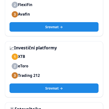
FlexiFin
2
Avafin
3
Srovnat →
📈
Investiční platformy
XTB
1
eToro
2
Trading 212
3
Srovnat →