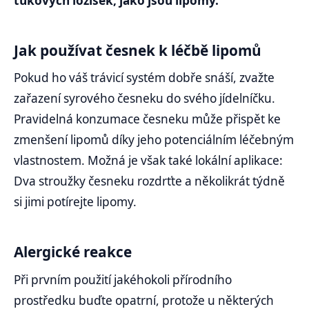
tukových ložisek, jako jsou lipomy.
Jak používat česnek k léčbě lipomů
Pokud ho váš trávicí systém dobře snáší, zvažte
zařazení syrového česneku do svého jídelníčku.
Pravidelná konzumace česneku může přispět ke
zmenšení lipomů díky jeho potenciálním léčebným
vlastnostem. Možná je však také lokální aplikace:
Dva stroužky česneku rozdrťte a několikrát týdně
si jimi potírejte lipomy.
Alergické reakce
Při prvním použití jakéhokoli přírodního
prostředku buďte opatrní, protože u některých