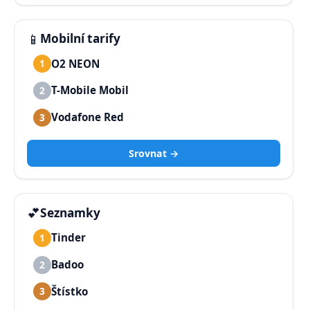
📱
Mobilní tarify
O2 NEON
1
T-Mobile Mobil
2
Vodafone Red
3
Srovnat →
💕
Seznamky
Tinder
1
Badoo
2
Štístko
3