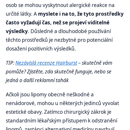
osob se mohou vyskytnout alergické reakce na
určité látky. A
myslete i na to, že tyto prostředky
často vyžadují čas, než se projeví viditelné
výsledky
. Důsledné a dlouhodobé používání
těchto prostředků je nezbytné pro potenciální
dosažení pozitivních výsledků.
TIP:
Nezávislá recenze Hairburst
– skutečně vám
pomůže? Zjistěte, zda skutečně funguje, nebo se
jedná o další reklamní tahák
Ačkoli jsou lipomy obecně neškodné a
nenádorové, mohou u některých jedinců vyvolat
estetické obavy. Zatímco chirurgický zákrok je
standardním lékařským přístupem k odstranění
lipomů, zastánci alternativní medicíny navrhují