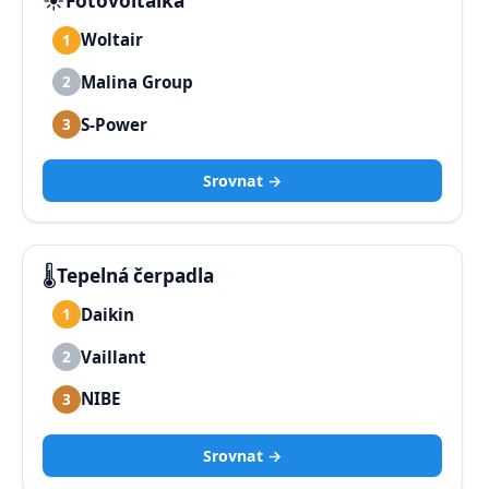
☀️
Fotovoltaika
Woltair
1
Malina Group
2
S-Power
3
Srovnat →
🌡️
Tepelná čerpadla
Daikin
1
Vaillant
2
NIBE
3
Srovnat →