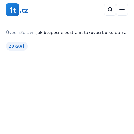
1t
.cz
Úvod
›
Zdraví
›
Jak bezpečně odstranit tukovou bulku doma
ZDRAVÍ