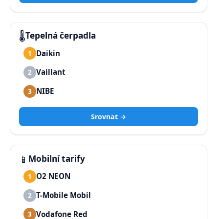
🌡️
Tepelná čerpadla
Daikin
1
Vaillant
2
NIBE
3
Srovnat →
📱
Mobilní tarify
O2 NEON
1
T-Mobile Mobil
2
Vodafone Red
3