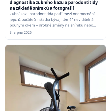
diagnostika zubního kazu a parodontitidy
na základě snímků a fotografií
Zubní kaz i parodontitida patří mezi onemocnění,
jejichž počáteční stadia bývají téměř neviditelná
pouhým okem – drobné změny na snímku nebo
fotografii…
3. srpna 2026