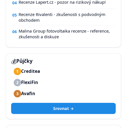
Recenze Lapert.cz - pozor na rizikový nákup!
04
Recenze Rivalenti - zkušenosti s podvodným
05
obchodem
Malina Group fotovoltaika recenze - reference,
06
zkušenosti a diskuze
💰
Půjčky
Creditea
1
FlexiFin
2
Avafin
3
Srovnat →