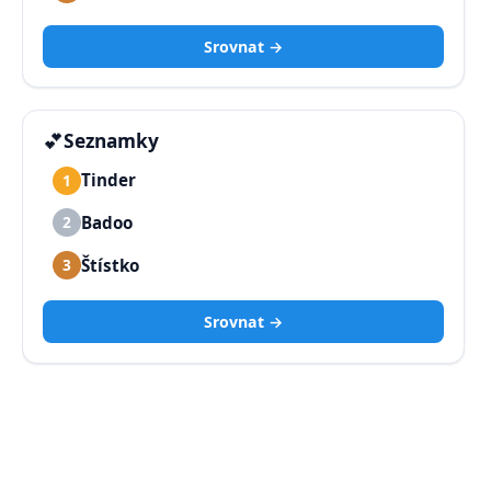
Srovnat →
💕
Seznamky
Tinder
1
Badoo
2
Štístko
3
Srovnat →