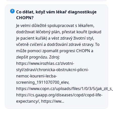
Co dělat, když vám lékař diagnostikuje
CHOPN?
Je velmi důležité spolupracovat s lékařem,
dodržovat léčebný plán, přestat kouřit (pokud
je pacient kuřák) a vést zdravý životní styl,
včetně cvičení a dodržování zdravé stravy. To
může pomoci zpomalit progresi CHOPN a
zlepšit prognózu. Zdroj:
https://www.irozhlas.cz/zivotni-
styl/zdravi/chronicka-obstrukcni-plicni-
nemoc-koureni-lecba-
screening_1911070700_elev,
https://www.copn.cz/uploads/files/1/0/3/5/jak_zit_
https://cs.gaapp.org/diseases/copd/copd-life-
expectancy/, https://ww…