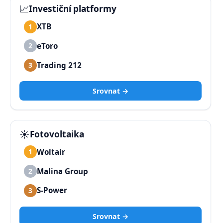
📈
Investiční platformy
XTB
1
eToro
2
Trading 212
3
Srovnat →
☀️
Fotovoltaika
Woltair
1
Malina Group
2
S-Power
3
Srovnat →