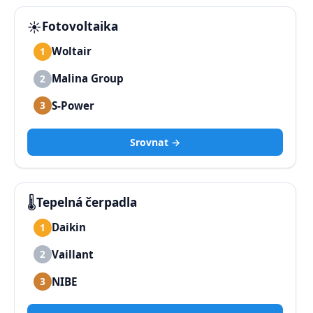
☀️
Fotovoltaika
Woltair
1
Malina Group
2
S-Power
3
Srovnat →
🌡️
Tepelná čerpadla
Daikin
1
Vaillant
2
NIBE
3