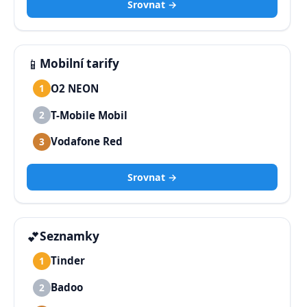
Srovnat →
📱
Mobilní tarify
O2 NEON
1
T-Mobile Mobil
2
Vodafone Red
3
Srovnat →
💕
Seznamky
Tinder
1
Badoo
2