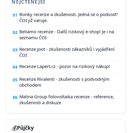
NEJČTENĚJŠÍ
Bonky recenze a zkušenosti. Jedná se o podvod?
01
ČOI již varuje.
Beliamo recenze - Další rizikový e-shop! Je i na
02
seznamu ČOI
Recenze Joot - zkušenosti zákazníků i vyjádření
03
ČOI
Recenze Lapert.cz - pozor na rizikový nákup!
04
Recenze Rivalenti - zkušenosti s podvodným
05
obchodem
Malina Group fotovoltaika recenze - reference,
06
zkušenosti a diskuze
💰
Půjčky