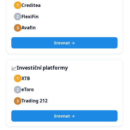
Creditea
1
FlexiFin
2
Avafin
3
Srovnat →
📈
Investiční platformy
XTB
1
eToro
2
Trading 212
3
Srovnat →