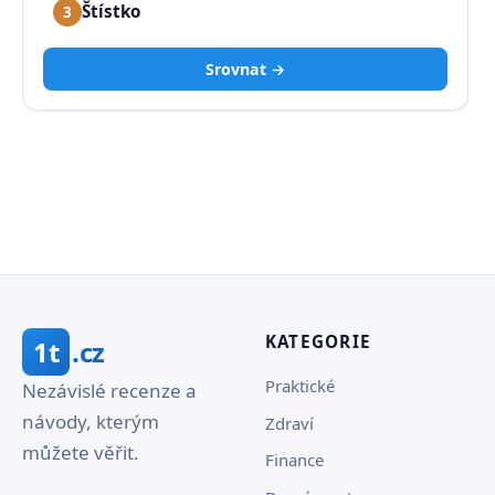
Štístko
3
Srovnat →
KATEGORIE
1t
.cz
Praktické
Nezávislé recenze a
návody, kterým
Zdraví
můžete věřit.
Finance