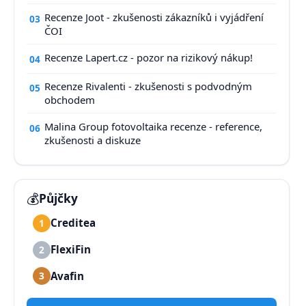
Recenze Joot - zkušenosti zákazníků i vyjádření
03
ČOI
Recenze Lapert.cz - pozor na rizikový nákup!
04
Recenze Rivalenti - zkušenosti s podvodným
05
obchodem
Malina Group fotovoltaika recenze - reference,
06
zkušenosti a diskuze
💰
Půjčky
Creditea
1
FlexiFin
2
Avafin
3