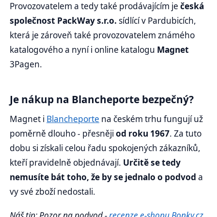
Provozovatelem a tedy také prodávajícím je
česká
společnost PackWay s.r.o.
sídlící v Pardubicích,
která je zároveň také provozovatelem známého
katalogového a nyní i online katalogu
Magnet
3Pagen.
Je nákup na Blancheporte bezpečný?
Magnet i
Blancheporte
na českém trhu fungují už
poměrně dlouho - přesněji
od roku 1967
. Za tuto
dobu si získali celou řadu spokojených zákazníků,
kteří pravidelně objednávají.
Určitě se tedy
nemusíte bát toho, že by se jednalo o podvod
a
vy své zboží nedostali.
Náš tip: Pozor na podvod -
recenze e-shopu Bonky.cz