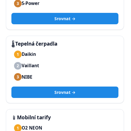
S-Power
3
Srovnat →
🌡️
Tepelná čerpadla
Daikin
1
Vaillant
2
NIBE
3
Srovnat →
📱
Mobilní tarify
O2 NEON
1