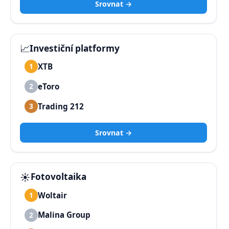
Srovnat →
📈
Investiční platformy
XTB
1
eToro
2
Trading 212
3
Srovnat →
☀️
Fotovoltaika
Woltair
1
Malina Group
2