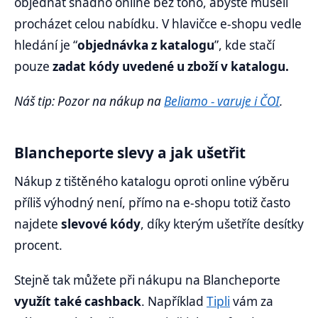
objednat snadno online bez toho, abyste museli
procházet celou nabídku. V hlavičce e-shopu vedle
hledání je “
objednávka z katalogu
”, kde stačí
pouze
zadat kódy uvedené u zboží v katalogu.
Náš tip: Pozor na nákup na
Beliamo - varuje i ČOI
.
Blancheporte slevy a jak ušetřit
Nákup z tištěného katalogu oproti online výběru
příliš výhodný není, přímo na e-shopu totiž často
najdete
slevové kódy
, díky kterým ušetříte desítky
procent.
Stejně tak můžete při nákupu na Blancheporte
využít také cashback
. Například
Tipli
vám za