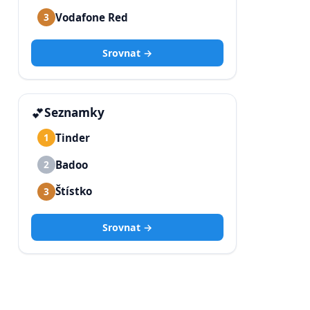
Vodafone Red
3
Srovnat →
💕
Seznamky
Tinder
1
Badoo
2
Štístko
3
Srovnat →