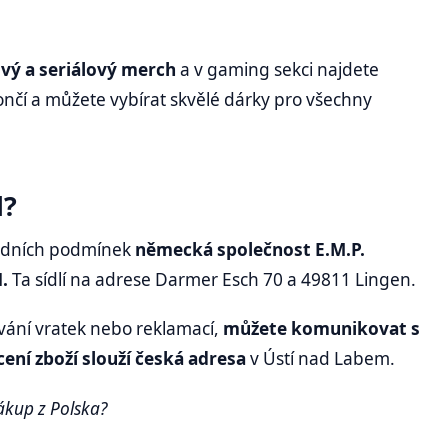
vý a seriálový merch
a v gaming sekci najdete
nčí a můžete vybírat skvělé dárky pro všechny
d?
odních podmínek
německá společnost E.M.P.
H.
Ta sídlí na adrese Darmer Esch 70 a 49811 Lingen.
ování vratek nebo reklamací,
můžete komunikovat s
cení zboží slouží česká adresa
v Ústí nad Labem.
nákup z Polska?