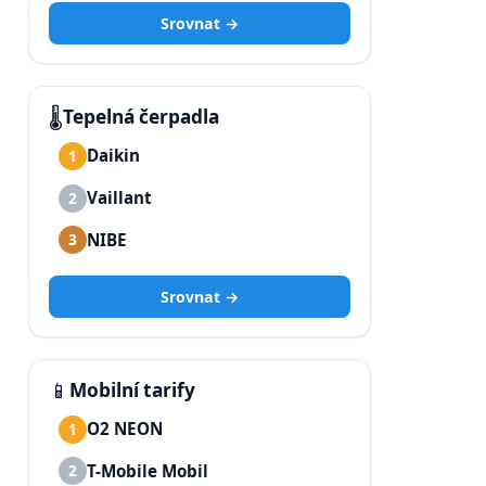
Srovnat →
🌡️
Tepelná čerpadla
Daikin
1
Vaillant
2
NIBE
3
Srovnat →
📱
Mobilní tarify
O2 NEON
1
T-Mobile Mobil
2