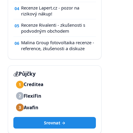
Recenze Lapert.cz - pozor na
04
rizikový nákup!
Recenze Rivalenti - zkušenosti s
05
podvodným obchodem
Malina Group fotovoltaika recenze -
06
reference, zkušenosti a diskuze
💰
Půjčky
Creditea
1
FlexiFin
2
Avafin
3
Srovnat →