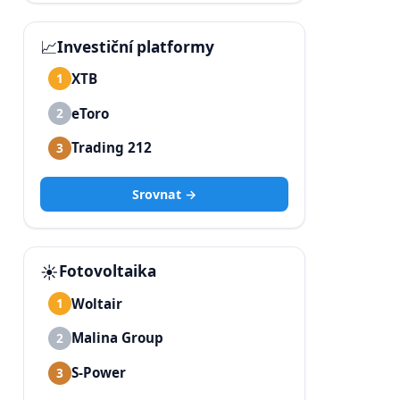
📈
Investiční platformy
XTB
1
eToro
2
Trading 212
3
Srovnat →
☀️
Fotovoltaika
Woltair
1
Malina Group
2
S-Power
3