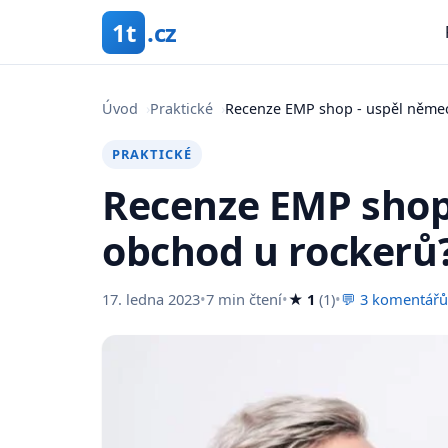
1t
.cz
Úvod
›
Praktické
›
Recenze EMP shop - uspěl něme
PRAKTICKÉ
Recenze EMP shop
obchod u rockerů
17. ledna 2023
•
7 min čtení
•
★ 1
(1)
•
💬 3 komentářů