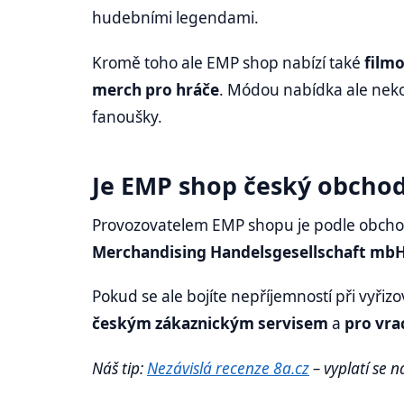
hudebními legendami.
Kromě toho ale EMP shop nabízí také
filmo
merch pro hráče
. Módou nabídka ale neko
fanoušky.
Je EMP shop český obcho
Provozovatelem EMP shopu je podle obch
Merchandising Handelsgesellschaft mb
Pokud se ale bojíte nepříjemností při vyřiz
českým zákaznickým servisem
a
pro vra
Náš tip:
Nezávislá recenze 8a.cz
– vyplatí se 