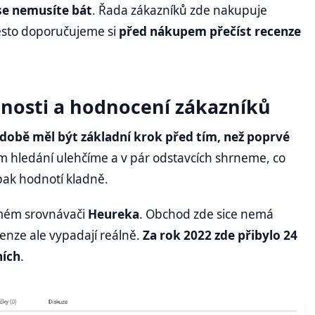
 se nemusíte bát
. Řada zákazníků zde nakupuje
esto doporučujeme si
před nákupem přečíst recenze
nosti a hodnocení zákazníků
 době měl být základní krok před tím, než poprvé
m hledání ulehčíme a v pár odstavcích shrneme, co
pak hodnotí kladně.
ámém srovnávači
Heureka
. Obchod zde sice nemá
enze ale vypadají reálně.
Za rok 2022 zde přibylo 24
ních
.