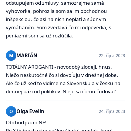
odstupujem od zmluvy, samozrejme samá
výhovorka, pohrozila som sa im obchodnou
inšpekciou, čo asi na nich neplatí a súdnym
vymáhaním. Som zvedavá čo mi odpovedia, s
peniazmi som sa už rozlúčila.
MARIÁN
M
22. října 2023
TOTÁLNY AROGANTI - novodobý zlodeji, hnus.
Niečo neskutočné čo si dovoĺuju v dnešnej dobe.
Ale čo už keď to vidíme na Slovensku a v česku na
dennej bázi od politikov. Nieje sa čomu čudovať.
Olga Evelin
O
24. října 2023
Obchod juum NE!
Po X týdnech vám pošlou čínský zmetek, který