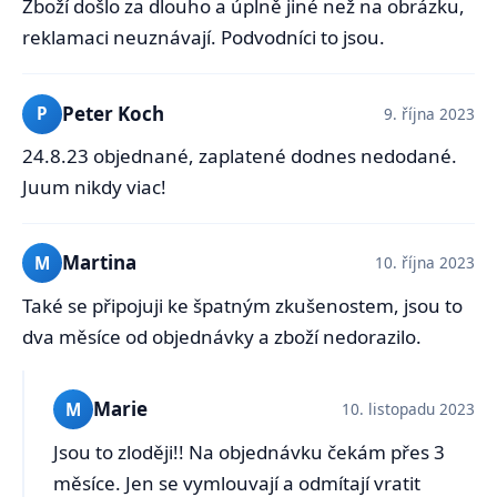
Zboží došlo za dlouho a úplně jiné než na obrázku,
reklamaci neuznávají. Podvodníci to jsou.
Peter Koch
P
9. října 2023
24.8.23 objednané, zaplatené dodnes nedodané.
Juum nikdy viac!
Martina
M
10. října 2023
Také se připojuji ke špatným zkušenostem, jsou to
dva měsíce od objednávky a zboží nedorazilo.
Marie
M
10. listopadu 2023
Jsou to zloději!! Na objednávku čekám přes 3
měsíce. Jen se vymlouvají a odmítají vratit