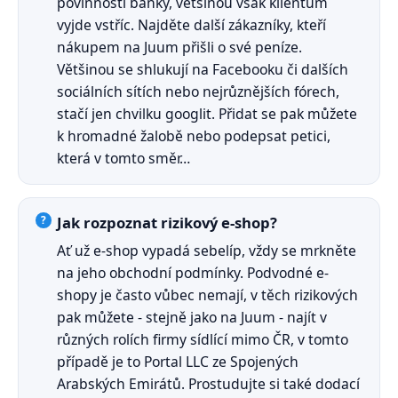
povinností banky, většinou však klientům
vyjde vstříc. Najděte další zákazníky, kteří
nákupem na Juum přišli o své peníze.
Většinou se shlukují na Facebooku či dalších
sociálních sítích nebo nejrůznějších fórech,
stačí jen chvilku googlit. Přidat se pak můžete
k hromadné žalobě nebo podepsat petici,
která v tomto směr…
Jak rozpoznat rizikový e-shop?
Ať už e-shop vypadá sebelíp, vždy se mrkněte
na jeho obchodní podmínky. Podvodné e-
shopy je často vůbec nemají, v těch rizikových
pak můžete - stejně jako na Juum - najít v
různých rolích firmy sídlící mimo ČR, v tomto
případě je to Portal LLC ze Spojených
Arabských Emirátů. Prostudujte si také dodací