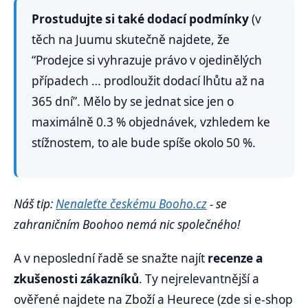
Prostudujte si také dodací podmínky
(v
těch na Juumu skutečně najdete, že
“Prodejce si vyhrazuje právo v ojedinělých
případech … prodloužit dodací lhůtu až na
365 dní”. Mělo by se jednat sice jen o
maximálně 0.3 % objednávek, vzhledem ke
stížnostem, to ale bude spíše okolo 50 %.
Náš tip:
Nenaleťte českému Booho.cz
- se
zahraničním Boohoo nemá nic společného!
A v neposlední řadě se snažte najít
recenze a
zkušenosti zákazníků
. Ty nejrelevantnější a
ověřené najdete na Zboží a Heurece (zde si e-shop