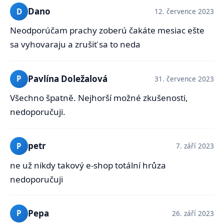
Dano
D
12. července 2023
Neodporúčam prachy zoberú čakáte mesiac ešte
sa vyhovaraju a zrušiť sa to neda
Pavlína Doležalová
P
31. července 2023
Všechno špatně. Nejhorší možné zkušenosti,
nedoporučuji.
petr
P
7. září 2023
ne už nikdy takový e-shop totální hrůza
nedoporučuji
Pepa
P
26. září 2023