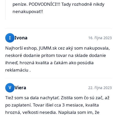
peníze. PODVODNÍCI!!! Tady rozhodně nikdy
nenakupovat!!
Ivona
I
16. října 2023
Najhorší eshop, JUMM.sk cez aký som nakupovala,
neskoré dodanie pritom tovar na sklade dodanie
ihneď, hrozná kvalita a čakám ako posúdia
reklamáciu .
Viera
V
22. října 2023
Tiež som sa dala nachytať. Zistila som čo sú zač, až
po zaplatení. Tovar išiel cca 3 mesiace, kvalita
hrozná, veľkosti nesedia. Napísala som im, že