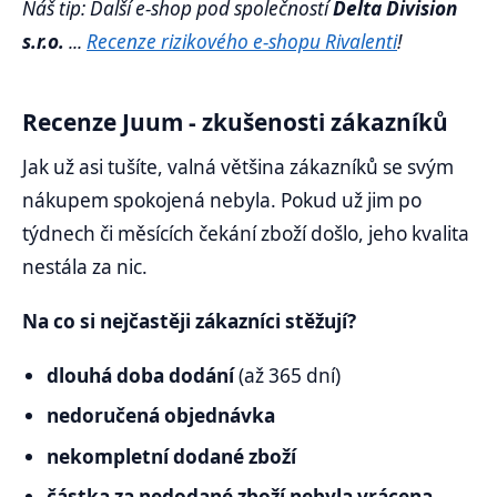
Náš tip: Další e-shop pod společností
Delta Division
s.r.o.
...
Recenze rizikového e-shopu Rivalenti
!
Recenze Juum - zkušenosti zákazníků
Jak už asi tušíte, valná většina zákazníků se svým
nákupem spokojená nebyla. Pokud už jim po
týdnech či měsících čekání zboží došlo, jeho kvalita
nestála za nic.
Na co si nejčastěji zákazníci stěžují?
dlouhá doba dodání
(až 365 dní)
nedoručená objednávka
nekompletní dodané zboží
částka za nedodané zboží nebyla vrácena