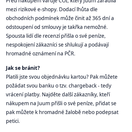
Před nákupem varuje ČOI, který Juum zařadila
mezi rizikové e-shopy. Dodací lhůta dle
obchodních podmínek může činit až 365 dní a
odstoupení od smlouvy je takřka nemožné.
Spousta lidí dle recenzí přišla o své peníze,
nespokojení zákazníci se shlukují a podávají
hromadné oznámení na PČR.
Jak se bránit?
Platili jste svou objednávku kartou? Pak můžete
požádat svou banku o tzv. chargeback - tedy
vrácení platby. Najděte další zákazníky, kteří
nákupem na Juum přišli o své peníze, přidat se
pak můžete k hromadné žalobě nebo podepsat
petici.