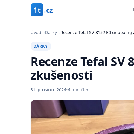
1t
.cz
Úvod
›
Dárky
›
Recenze Tefal SV 8152 E0 unboxing 
DÁRKY
Recenze Tefal SV 
zkušenosti
31. prosince 2024
•
4 min čtení