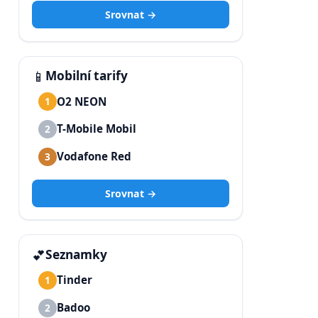
Srovnat →
📱
Mobilní tarify
O2 NEON
1
T-Mobile Mobil
2
Vodafone Red
3
Srovnat →
💕
Seznamky
Tinder
1
Badoo
2