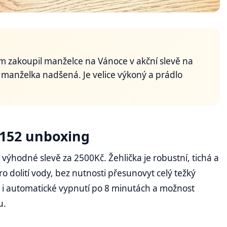
em zakoupil manželce na Vánoce v akční slevě na
ěj manželka nadšená. Je velice výkoný a prádlo
8152 unboxing
 výhodné slevě za 2500Kč. Žehlička je robustní, tichá a
 dolití vody, bez nutnosti přesunovyt celý težký
je i automatické vypnutí po 8 minutách a možnost
u.