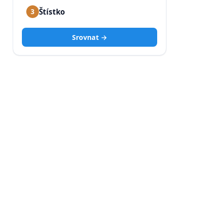
Štístko
3
Srovnat →