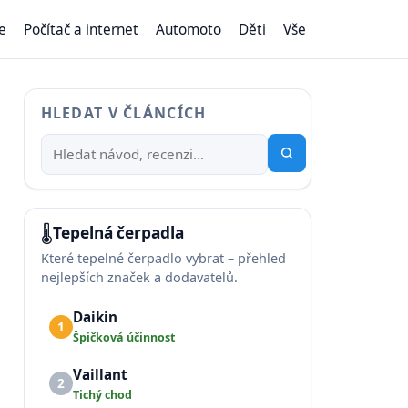
e
Počítač a internet
Automoto
Děti
Vše
HLEDAT V ČLÁNCÍCH
🌡️
Tepelná čerpadla
Které tepelné čerpadlo vybrat – přehled
nejlepších značek a dodavatelů.
Daikin
1
Špičková účinnost
Vaillant
2
Tichý chod