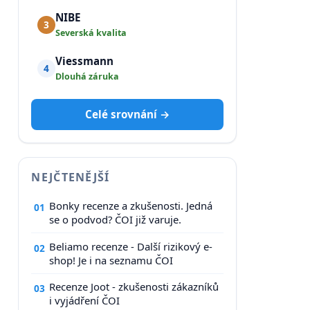
NIBE
3
Severská kvalita
Viessmann
4
Dlouhá záruka
Celé srovnání →
NEJČTENĚJŠÍ
Bonky recenze a zkušenosti. Jedná
01
se o podvod? ČOI již varuje.
Beliamo recenze - Další rizikový e-
02
shop! Je i na seznamu ČOI
Recenze Joot - zkušenosti zákazníků
03
i vyjádření ČOI