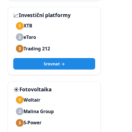
📈
Investiční platformy
XTB
1
eToro
2
Trading 212
3
Srovnat →
☀️
Fotovoltaika
Woltair
1
Malina Group
2
S-Power
3