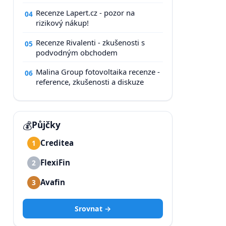
Recenze Lapert.cz - pozor na
04
rizikový nákup!
Recenze Rivalenti - zkušenosti s
05
podvodným obchodem
Malina Group fotovoltaika recenze -
06
reference, zkušenosti a diskuze
💰
Půjčky
Creditea
1
FlexiFin
2
Avafin
3
Srovnat →