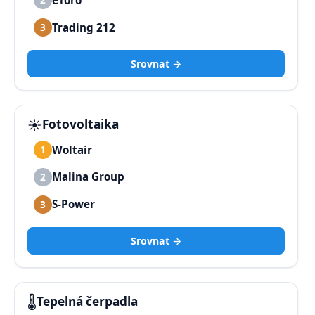
Trading 212
3
Srovnat →
☀️
Fotovoltaika
Woltair
1
Malina Group
2
S-Power
3
Srovnat →
🌡️
Tepelná čerpadla