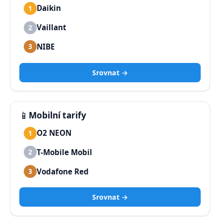
Daikin
1
Vaillant
2
NIBE
3
Srovnat →
📱
Mobilní tarify
O2 NEON
1
T-Mobile Mobil
2
Vodafone Red
3
Srovnat →