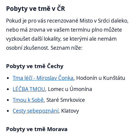
Pobyty ve tmě v ČR
Pokud je pro vás recenzované Misto v Srdci daleko,
nebo má zrovna ve vašem termínu plno můžete
vyzkoušet další lokality, se kterými ale nemám
osobní zkušenost. Seznam níže:
Pobyty ve tmě Čechy
Tma léčí - Miroslav Čonka
, Hodonín u Kunštátu
LÉČBA TMOU
, Lomec u Úmonína
Tmou k Sobě
, Staré Smrkovice
Cesty sebepoznání
, Klatovy
Pobyty ve tmě Morava