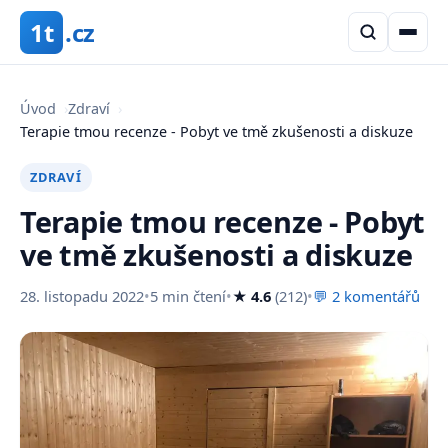
1t
.cz
Úvod
›
Zdraví
›
Terapie tmou recenze - Pobyt ve tmě zkušenosti a diskuze
ZDRAVÍ
Terapie tmou recenze - Pobyt
ve tmě zkušenosti a diskuze
28. listopadu 2022
•
5 min čtení
•
★ 4.6
(212)
•
💬 2 komentářů