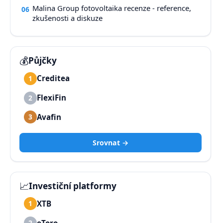
Malina Group fotovoltaika recenze - reference,
06
zkušenosti a diskuze
💰
Půjčky
Creditea
1
FlexiFin
2
Avafin
3
Srovnat →
📈
Investiční platformy
XTB
1
eToro
2