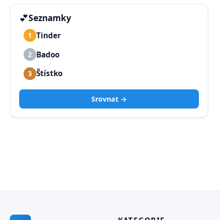
💕
Seznamky
Tinder
1
Badoo
2
Štístko
3
Srovnat →