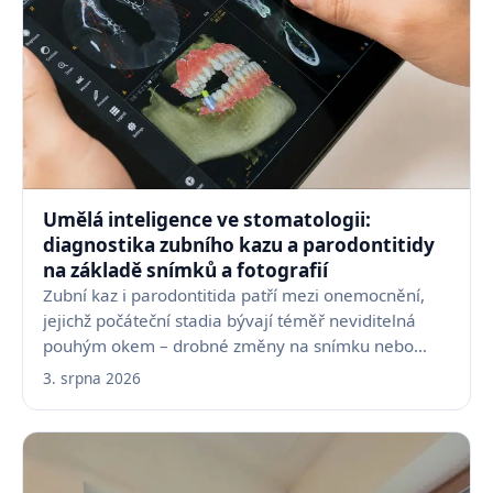
Umělá inteligence ve stomatologii:
diagnostika zubního kazu a parodontitidy
na základě snímků a fotografií
Zubní kaz i parodontitida patří mezi onemocnění,
jejichž počáteční stadia bývají téměř neviditelná
pouhým okem – drobné změny na snímku nebo
fotografii…
3. srpna 2026