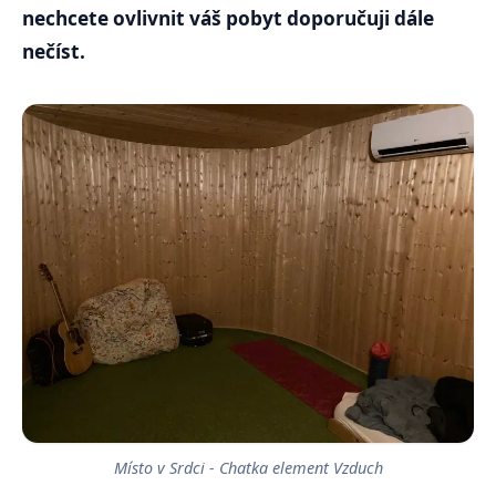
nechcete ovlivnit váš pobyt doporučuji dále
nečíst.
Místo v Srdci - Chatka element Vzduch