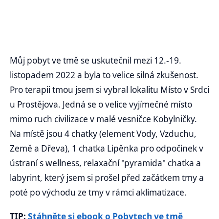
Můj pobyt ve tmě se uskutečnil mezi 12.-19.
listopadem 2022 a byla to velice silná zkušenost.
Pro terapii tmou jsem si vybral lokalitu Místo v Srdci
u Prostějova. Jedná se o velice vyjímečné místo
mimo ruch civilizace v malé vesničce Kobylničky.
Na místě jsou 4 chatky (element Vody, Vzduchu,
Země a Dřeva), 1 chatka Lipěnka pro odpočinek v
ústraní s wellness, relaxační "pyramida" chatka a
labyrint, který jsem si prošel před začátkem tmy a
poté po východu ze tmy v rámci aklimatizace.
TIP:
Stáhněte si ebook o Pobytech ve tmě