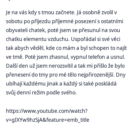
Je na vás kdy s tmou začnete. Já osobně zvolil v
sobotu po příjezdu příjemné posezení s ostatními
obyvateli chatek, poté jsem se přesunul na svou
chatku elementu vzduchu. Uspořádal si své věci
tak abych věděl, kde co mám a byl schopen to najít
ve tmě. Poté jsem zhasnul, vypnul telefon a usnul.
Další den už jsem nerozsvítil a tak mi přišlo že bylo
přenesení do tmy pro mé tělo nejpřirozenější. Dny
ubíhají každému jinak a každý si také poskládá
svůj denní režim podle svého.
https://www.youtube.com/watch?
v=gIXYw9hzSjA&feature=emb_title