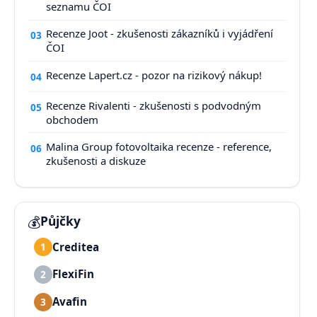
seznamu ČOI
Recenze Joot - zkušenosti zákazníků i vyjádření
03
ČOI
Recenze Lapert.cz - pozor na rizikový nákup!
04
Recenze Rivalenti - zkušenosti s podvodným
05
obchodem
Malina Group fotovoltaika recenze - reference,
06
zkušenosti a diskuze
💰
Půjčky
Creditea
1
FlexiFin
2
Avafin
3