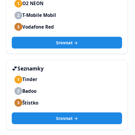
O2 NEON
1
T-Mobile Mobil
2
Vodafone Red
3
Srovnat →
💕
Seznamky
Tinder
1
Badoo
2
Štístko
3
Srovnat →