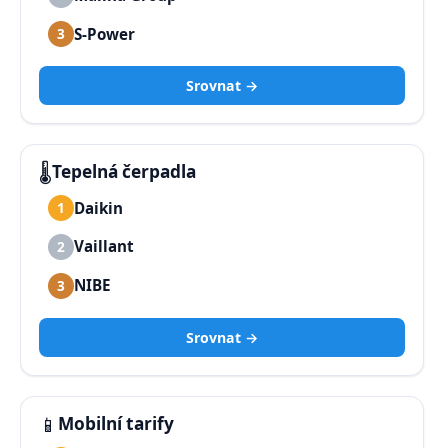
S-Power
3
Srovnat →
🌡️
Tepelná čerpadla
Daikin
1
Vaillant
2
NIBE
3
Srovnat →
📱
Mobilní tarify