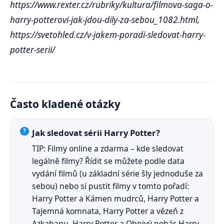
https://www.rexter.cz/rubriky/kultura/filmova-saga-o-
harry-potterovi-jak-jdou-dily-za-sebou_1082.html,
https://svetohled.cz/v-jakem-poradi-sledovat-harry-
potter-serii/
Často kladené otázky
Jak sledovat sérii Harry Potter?
TIP: Filmy online a zdarma – kde sledovat
legálně filmy? Řídit se můžete podle data
vydání filmů (u základní série šly jednoduše za
sebou) nebo si pustit filmy v tomto pořadí:
Harry Potter a Kámen mudrců, Harry Potter a
Tajemná komnata, Harry Potter a vězeň z
Azkabanu, Harry Potter a Ohnivý pohár, Harry