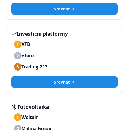
Srovnat →
📈
Investiční platformy
XTB
1
eToro
2
Trading 212
3
Srovnat →
☀️
Fotovoltaika
Woltair
1
Malina Group
2