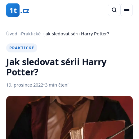
1t
.cz
Úvod
›
Praktické
›
Jak sledovat sérii Harry Potter?
PRAKTICKÉ
Jak sledovat sérii Harry
Potter?
19. prosince 2022
•
3 min čtení