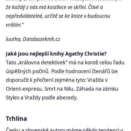
že každý z nás má kostlivce ve skříni. Čtivé a
nepředvídatelné, určitě se ke knize v budoucnu
vrátím.“
luutha, Databazeknih.cz
Jaké jsou nejlepší knihy Agathy Christie?
Tato „královna detektivek" má na kontě celou řadu
úspěšných počinů. Podle hodnocení čtenářů lze
doporučit k přečtení zejména tyto: Vražda v
Orient-expresu, Smrt na Nilu, Záhada na zámku
Styles a Vraždy podle abecedy.
Trhlina
Česku a slovenské autory máme někdy tendenci v