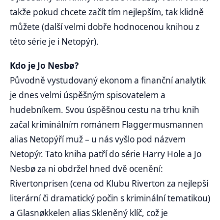
takže pokud chcete začít tím nejlepším, tak klidně
můžete (další velmi dobře hodnocenou knihou z
této série je i Netopýr).
Kdo je Jo Nesbø?
Původně vystudovaný ekonom a finanční analytik
je dnes velmi úspěšným spisovatelem a
hudebníkem. Svou úspěšnou cestu na trhu knih
začal kriminálním románem Flaggermusmannen
alias Netopýří muž – u nás vyšlo pod názvem
Netopýr. Tato kniha patří do série Harry Hole a Jo
Nesbø za ni obdržel hned dvě ocenění:
Rivertonprisen (cena od Klubu Riverton za nejlepší
literární či dramatický počin s kriminální tematikou)
a Glasnøkkelen alias Skleněný klíč, což je