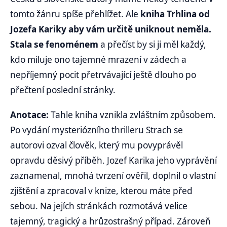
tomto žánru spíše přehlížet. Ale
kniha Trhlina od
Jozefa Kariky aby vám určitě uniknout neměla.
Stala se fenoménem
a přečíst by si ji měl každý,
kdo miluje ono tajemné mrazení v zádech a
nepříjemný pocit přetrvávající ještě dlouho po
přečtení poslední stránky.
Anotace:
Tahle kniha vznikla zvláštním způsobem.
Po vydání mysteriózního thrilleru Strach se
autorovi ozval člověk, který mu povyprávěl
opravdu děsivý příběh. Jozef Karika jeho vyprávění
zaznamenal, mnohá tvrzení ověřil, doplnil o vlastní
zjištění a zpracoval v knize, kterou máte před
sebou. Na jejích stránkách rozmotává velice
tajemný, tragický a hrůzostrašný případ. Zároveň