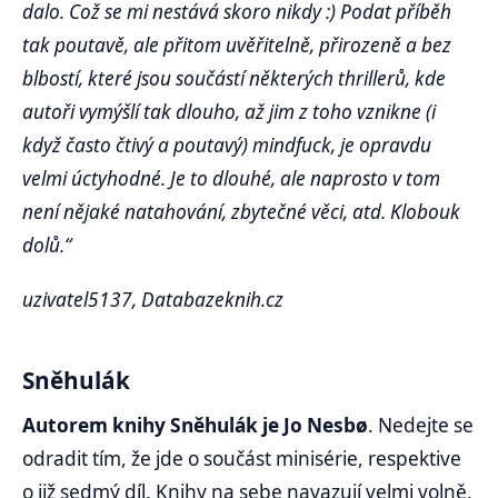
dalo. Což se mi nestává skoro nikdy :) Podat příběh
tak poutavě, ale přitom uvěřitelně, přirozeně a bez
blbostí, které jsou součástí některých thrillerů, kde
autoři vymýšlí tak dlouho, až jim z toho vznikne (i
když často čtivý a poutavý) mindfuck, je opravdu
velmi úctyhodné. Je to dlouhé, ale naprosto v tom
není nějaké natahování, zbytečné věci, atd. Klobouk
dolů.“
uzivatel5137, Databazeknih.cz
Sněhulák
Autorem knihy Sněhulák je Jo Nesbø
. Nedejte se
odradit tím, že jde o součást minisérie, respektive
o již sedmý díl. Knihy na sebe navazují velmi volně,