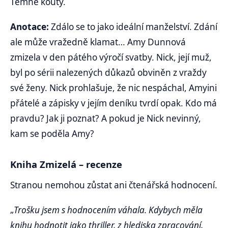
Temné kouty.
Anotace:
Zdálo se to jako ideální manželství. Zdání
ale může vražedně klamat… Amy Dunnová
zmizela v den pátého výročí svatby. Nick, její muž,
byl po sérii nalezených důkazů obviněn z vraždy
své ženy. Nick prohlašuje, že nic nespáchal, Amyini
přátelé a zápisky v jejím deníku tvrdí opak. Kdo má
pravdu? Jak ji poznat? A pokud je Nick nevinný,
kam se poděla Amy?
Kniha Zmizelá – recenze
Stranou nemohou zůstat ani čtenářská hodnocení.
„
Trošku jsem s hodnocením váhala. Kdybych měla
knihu hodnotit jako thriller, z hlediska zpracování,