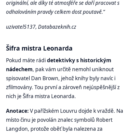
originální, ale díky té atmosféře se daří pracovat s
odhalováním pravdy celkem dost poutavě.“
uzivatel5137, Databazeknih.cz
Šifra mistra Leonarda
Pokud máte rádi
detektivky s historickým
nádechem
, pak vám určitě nemohl uniknout
spisovatel Dan Brown, jehož knihy byly navíc i
zfilmovány. Tou první a zároveň nejúspěšnější z
nich je Šifra mistra Leonarda.
Anotace:
V pařížském Louvru dojde k vraždě. Na
místo činu je povolán znalec symbolů Robert
Langdon, protože oběť byla nalezena za