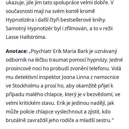
ukazuje, jde jim tato spolupráce velmi dobře. V
současnosti mají na svém kontě kromě
Hypnotizéra i další čtyři bestsellerové knihy.
Samotný Hypnotizér byl i zfilmován, a to v režii
Lasse Hallströma.
Anotace:
„Psychiatr Erik Maria Bark je uznávaný
odborník na léčbu traumat pomocí hypnózy. Jedné
prosincové noci ho probudí zvonění telefonu. Volá
mu detektivní inspektor Joona Linna z nemocnice
ve Stockholmu a prosí ho, aby okamžitě přijel k
případu malého chlapce, který je v bezvědomí, ve
velmi kritickém stavu. Erik je jedinou nadějí, jak
může policie chlapce vyslechnout a zjistit, kdo
brutálně zavraždil jeho rodiče a mladší sestru."