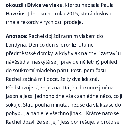
okouzlí i Dívka ve vlaku
, kterou napsala Paula
Hawkins. Jde o knihu roku 2015, která doslova
trhala rekordy v rychlosti prodeje.
Anotace:
Rachel dojíždí ranním vlakem do
Londýna. Den co den si prohlíží útulné
předměstské domky, a když vlak na chvíli zastaví u
návěstidla, naskýtá se jí pravidelně letmý pohled
do soukromí mladého páru. Postupem času
Rachel začíná mít pocit, že ty dva lidi zná.
Představuje si, že je zná. Dá jim dokonce jména:
Jason a Jess. Jednoho dne však zahlédne něco, co ji
šokuje. Stačí pouhá minuta, než se dá vlak zase do
pohybu, a náhle je všechno jinak… Krátce nato se
Rachel dozví, že se „její“ Jess pohřešuje, a proto se