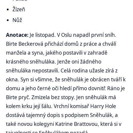
Žízeň
Nůž
Anotace:
Je listopad. V Oslu napadl první sníh.
Birte Beckerová přichází domů z práce a chválí
manžela a syna, jakého postavili v zahradě
krásného sněhuláka. Jenže oni žádného
sněhuláka nepostavili. Celá rodina užasle zírá z
okna. Syn si všimne, že sněhulák je obrácen tváří k
domu a jeho černé oči hledí přímo dovnitř. Ráno je
Birte pryč. Zmizela bez stopy. Jen sněhulák má
kolem krku její šálu. Vrchní komisař Harry Hole
dostává tajemný dopis s podpisem Sněhulák, a
také novou kolegyni Katrine Brattovou, která si v
tajuplnosti se Sněhulákem nezadá.