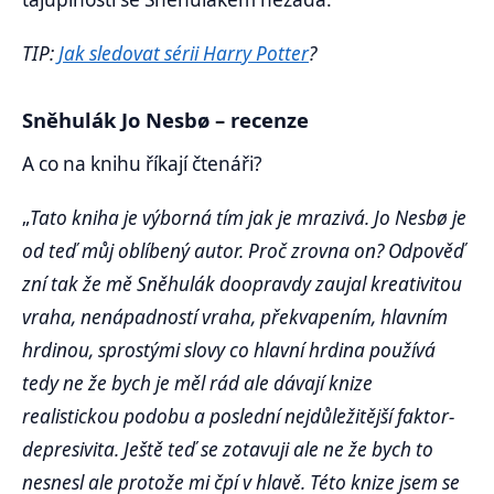
TIP:
Jak sledovat sérii Harry Potter
?
Sněhulák Jo Nesbø – recenze
A co na knihu říkají čtenáři?
„
Tato kniha je výborná tím jak je mrazivá. Jo Nesbø je
od teď můj oblíbený autor. Proč zrovna on? Odpověď
zní tak že mě Sněhulák doopravdy zaujal kreativitou
vraha, nenápadností vraha, překvapením, hlavním
hrdinou, sprostými slovy co hlavní hrdina používá
tedy ne že bych je měl rád ale dávají knize
realistickou podobu a poslední nejdůležitější faktor-
depresivita. Ještě teď se zotavuji ale ne že bych to
nesnesl ale protože mi čpí v hlavě. Této knize jsem se