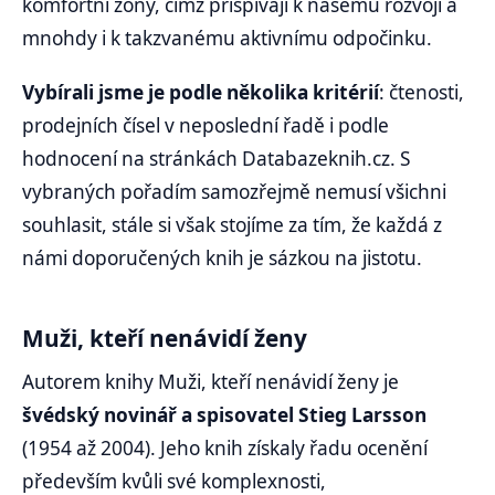
komfortní zóny, čímž přispívají k našemu rozvoji a
mnohdy i k takzvanému aktivnímu odpočinku.
Vybírali jsme je podle několika kritérií
: čtenosti,
prodejních čísel v neposlední řadě i podle
hodnocení na stránkách Databazeknih.cz. S
vybraných pořadím samozřejmě nemusí všichni
souhlasit, stále si však stojíme za tím, že každá z
námi doporučených knih je sázkou na jistotu.
Muži, kteří nenávidí ženy
Autorem knihy Muži, kteří nenávidí ženy je
švédský novinář a spisovatel Stieg Larsson
(1954 až 2004). Jeho knih získaly řadu ocenění
především kvůli své komplexnosti,