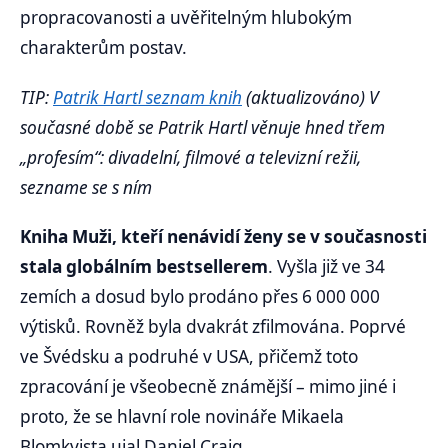
propracovanosti a uvěřitelným hlubokým
charakterům postav.
TIP:
Patrik Hartl seznam knih
(aktualizováno) V
současné době se Patrik Hartl věnuje hned třem
„profesím“: divadelní, filmové a televizní režii,
sezname se s ním
Kniha Muži, kteří nenávidí ženy se v současnosti
stala globálním bestsellerem
. Vyšla již ve 34
zemích a dosud bylo prodáno přes 6 000 000
výtisků. Rovněž byla dvakrát zfilmována. Poprvé
ve Švédsku a podruhé v USA, přičemž toto
zpracování je všeobecně známější – mimo jiné i
proto, že se hlavní role novináře Mikaela
Blomkvista ujal Daniel Craig.