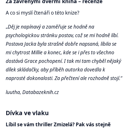
Za zavřenými dveřmi kniha – recenze
A co si myslí čtenáři o této knize?
„
Děj je napínavý a zaměřuje se hodně na
psychologickou stránku postav, což se mi hodně líbí.
Postava Jacka byla strašně dobře napsaná, líbila se
mi chytrost Millie a konec, kde se i přes to všechno
dostává Grace pochopení. I tak mi tam chyběl nějaký
dílek skládačky, aby příběh autorka dovedla k
naprosté dokonalosti. Za přečtení ale rozhodně stojí.“
luutha, Databazeknih.cz
Dívka ve vlaku
Líbil se vám thriller Zmizelá? Pak vás stejně