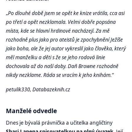
„
Po dlouhé době jsem se opět ke knize vrátila, cca asi
po třetí a opět nezklamala. Velmi dobře popsána
místa, kde se hlavní hrdinové nacházejí. Za mě
rozhodně plus jako pro ateistů je zpochybnění Ježíše
jako boha, ale že jej autor vykreslil jako člověka, který
měl manželku a děti s že se jeho rodová linie
dochovala až do naší doby. Daň Browne rozhodně
nikdy nezklame. Ráda se vracím k jeho knihám.“
petulik330, Databazeknih.cz
Manželé odvedle
Dnes je bývalá právnička a učitelka angličtiny
Shari Lapena spisovatelkou na plný úvazek
. Její