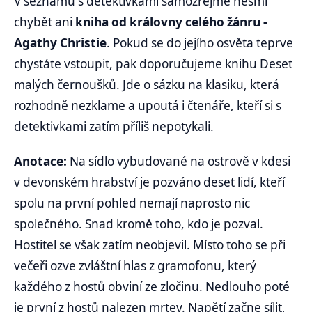
V seznamu s detektivkami samozřejmě nesmí
chybět ani
kniha od královny celého žánru -
Agathy Christie
. Pokud se do jejího osvěta teprve
chystáte vstoupit, pak doporučujeme knihu Deset
malých černoušků. Jde o sázku na klasiku, která
rozhodně nezklame a upoutá i čtenáře, kteří si s
detektivkami zatím příliš nepotykali.
Anotace:
Na sídlo vybudované na ostrově v kdesi
v devonském hrabství je pozváno deset lidí, kteří
spolu na první pohled nemají naprosto nic
společného. Snad kromě toho, kdo je pozval.
Hostitel se však zatím neobjevil. Místo toho se při
večeři ozve zvláštní hlas z gramofonu, který
každého z hostů obviní ze zločinu. Nedlouho poté
je první z hostů nalezen mrtev. Napětí začne sílit,