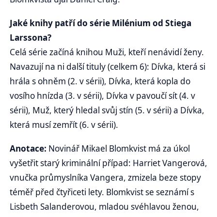
Jaké knihy patří do série Milénium od Stiega
Larssona?
Celá série začíná knihou Muži, kteří nenávidí ženy.
Navazují na ni další tituly (celkem 6): Dívka, která si
hrála s ohněm (2. v sérii), Dívka, která kopla do
vosího hnízda (3. v sérii), Dívka v pavoučí sít (4. v
sérii), Muž, který hledal svůj stín (5. v sérii) a Dívka,
která musí zemřít (6. v sérii).
Anotace:
Novinář Mikael Blomkvist má za úkol
vyšetřit starý kriminální případ: Harriet Vangerová,
vnučka průmyslníka Vangera, zmizela beze stopy
téměř před čtyřiceti lety. Blomkvist se seznámí s
Lisbeth Salanderovou, mladou svéhlavou ženou,