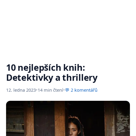
10 nejlepších knih:
Detektivky a thrillery
12. ledna 2023
•
14 min čtení
•
💬 2 komentářů