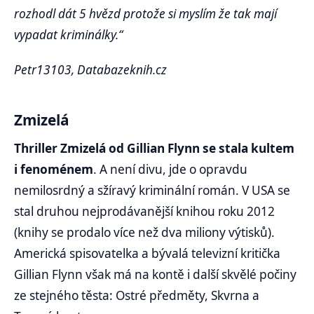
rozhodl dát 5 hvězd protože si myslím že tak mají
vypadat kriminálky.“
Petr13103, Databazeknih.cz
Zmizelá
Thriller Zmizelá od Gillian Flynn se stala kultem
i fenoménem
. A není divu, jde o opravdu
nemilosrdný a sžíravý kriminální román. V USA se
stal druhou nejprodávanější knihou roku 2012
(knihy se prodalo více než dva miliony výtisků).
Americká spisovatelka a bývalá televizní kritička
Gillian Flynn však má na kontě i další skvělé počiny
ze stejného těsta: Ostré předměty, Skvrna a