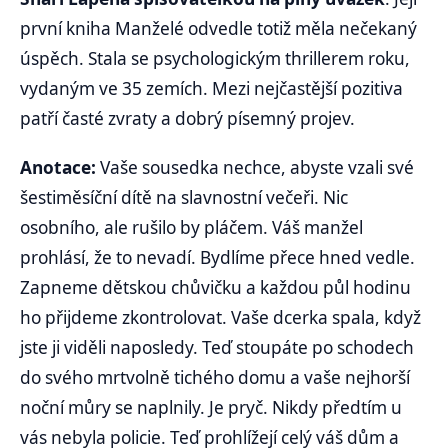
první kniha Manželé odvedle totiž měla nečekaný
úspěch. Stala se psychologickým thrillerem roku,
vydaným ve 35 zemích. Mezi nejčastější pozitiva
patří časté zvraty a dobrý písemný projev.
Anotace:
Vaše sousedka nechce, abyste vzali své
šestiměsíční dítě na slavnostní večeři. Nic
osobního, ale rušilo by pláčem. Váš manžel
prohlásí, že to nevadí. Bydlíme přece hned vedle.
Zapneme dětskou chůvičku a každou půl hodinu
ho přijdeme zkontrolovat. Vaše dcerka spala, když
jste ji viděli naposledy. Teď stoupáte po schodech
do svého mrtvolně tichého domu a vaše nejhorší
noční můry se naplnily. Je pryč. Nikdy předtím u
vás nebyla policie. Teď prohlížejí celý váš dům a