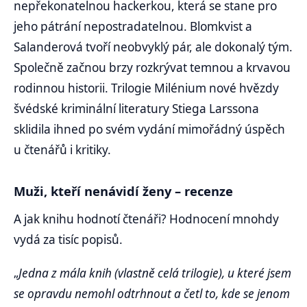
nepřekonatelnou hackerkou, která se stane pro
jeho pátrání nepostradatelnou. Blomkvist a
Salanderová tvoří neobvyklý pár, ale dokonalý tým.
Společně začnou brzy rozkrývat temnou a krvavou
rodinnou historii. Trilogie Milénium nové hvězdy
švédské kriminální literatury Stiega Larssona
sklidila ihned po svém vydání mimořádný úspěch
u čtenářů i kritiky.
Muži, kteří nenávidí ženy – recenze
A jak knihu hodnotí čtenáři? Hodnocení mnohdy
vydá za tisíc popisů.
„
Jedna z mála knih (vlastně celá trilogie), u které jsem
se opravdu nemohl odtrhnout a četl to, kde se jenom