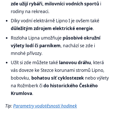
zde užijí rybáři, milovníci vodních sportů
i
rodiny na rekreaci.
Díky vodní elektrárně Lipno I je ovšem také
důležitým zdrojem elektrické energie
.
Rozloha Lipna umožňuje
působivé okružní
výlety lodí či parníkem
, nachází se zde i
mnohé přívozy.
Užít si zde můžete také
lanovou dráhu
, která
vás doveze ke Stezce korunami stromů Lipno,
bobovku,
bohatou síť cyklostezek
nebo výlety
na Rožmberk či
do historického Českého
Krumlova
.
Tip:
Parametry vodotěsnosti hodinek