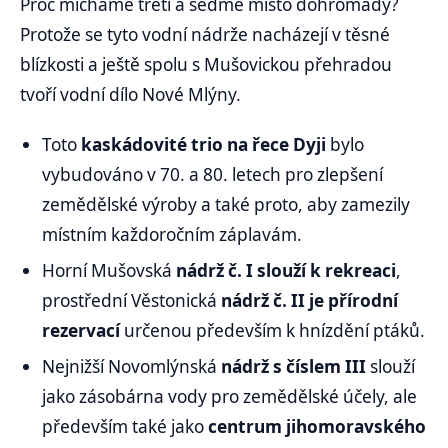
Proč mícháme třetí a sedmé místo dohromady?
Protože se tyto vodní nádrže nacházejí v těsné
blízkosti a ještě spolu s Mušovickou přehradou
tvoří vodní dílo Nové Mlýny.
Toto
kaskádovité trio na řece Dyji
bylo
vybudováno v 70. a 80. letech pro zlepšení
zemědělské výroby a také proto, aby zamezily
místním každoročním záplavám.
Horní Mušovská
nádrž č. I slouží k rekreaci
,
prostřední Věstonická
nádrž č. II je přírodní
rezervací
určenou především k hnízdění ptáků.
Nejnižší Novomlýnská
nádrž s číslem III
slouží
jako zásobárna vody pro zemědělské účely, ale
především také jako
centrum jihomoravského