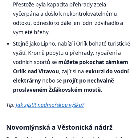
Přestože byla kapacita přehrady zcela
vyčerpána a došlo k nekontrolovatelnému
odtoku, odneslo to dále jen lodní zdvihadlo a
vymleté břehy.
Stejně jako Lipno, nabízí i Orlík bohaté turistické
vyžití. Kromě pobytu u přehrady, rybaření a
vodních sportů se
můžete pokochat zámkem
Orlík nad Vltavou
, zajít si na
exkurzi do vodní
elektrárny
nebo se
projít po nechvalně
proslaveném Žďákovském mostě
.
Tip:
Jak zjistit nadmořskou výšku?
Novomlýnská a Věstonická nádrž