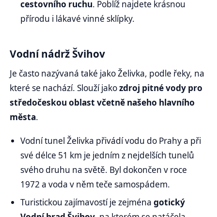
cestovního ruchu
. Poblíž najdete krásnou
přírodu i lákavé vinné sklípky.
Vodní nádrž Švihov
Je často nazývaná také jako Želivka, podle řeky, na
které se nachází. Slouží jako
zdroj pitné vody pro
středočeskou oblast včetně našeho hlavního
města
.
Vodní tunel Želivka přivádí vodu do Prahy a při
své délce 51 km je jedním z nejdelších tunelů
svého druhu na světě. Byl dokončen v roce
1972 a voda v něm teče samospádem.
Turistickou zajímavostí je zejména
gotický
Vodní hrad Švihov
, na kterém se natáčela