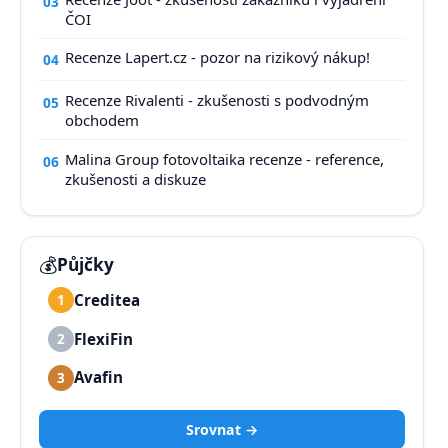
03
ČOI
Recenze Lapert.cz - pozor na rizikový nákup!
04
Recenze Rivalenti - zkušenosti s podvodným
05
obchodem
Malina Group fotovoltaika recenze - reference,
06
zkušenosti a diskuze
💰
Půjčky
Creditea
1
FlexiFin
2
Avafin
3
Srovnat →