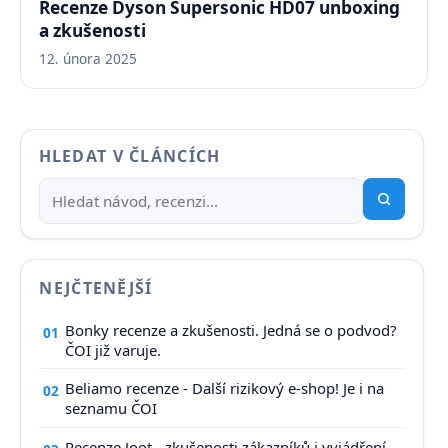
Recenze Dyson Supersonic HD07 unboxing
a zkušenosti
12. února 2025
HLEDAT V ČLÁNCÍCH
NEJČTENĚJŠÍ
Bonky recenze a zkušenosti. Jedná se o podvod?
01
ČOI již varuje.
Beliamo recenze - Další rizikový e-shop! Je i na
02
seznamu ČOI
Recenze Joot - zkušenosti zákazníků i vyjádření