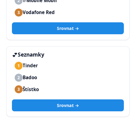
T-Mobile Mobil
2
Vodafone Red
3
Srovnat →
💕
Seznamky
Tinder
1
Badoo
2
Štístko
3
Srovnat →