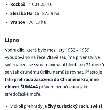
Rozkoš
- 1 001,25 ha
Slezská Harta
- 873,9 ha
Vranov
- 761,3 ha
Lipno
Vodní dílo, které bylo mezi lety 1952 – 1959
vybudováno na řece Vltavě zaujímá prvenství ve
své rozloze, se svou maximální hloubkou 21 metrů
se však druhému Orlíku nemůže rovnat. Přesto je
tato
přehrada zasazena do Chráněné krajinné
oblasti ŠUMAVA
právem označována jako
středočeské moře.
V okolí přehrady je
živý turistický ruch, své si