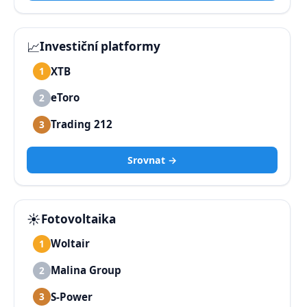
📈
Investiční platformy
XTB
1
eToro
2
Trading 212
3
Srovnat →
☀️
Fotovoltaika
Woltair
1
Malina Group
2
S-Power
3