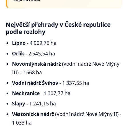
Největší přehrady v České republice
podle rozlohy
Lipno
- 4 909,76 ha
Orlík
- 2 545,54 ha
Novomlýnská nádrž
(Vodní nádrž Nové Mlýny
III) – 1668 ha
Vodní nádrž Švihov
- 1 337,55 ha
Nechranice
- 1 307,77 ha
Slapy
- 1 241,15 ha
Věstonická nádrž
(Vodní nádrž Nové Mlýny II) -
1 033 ha