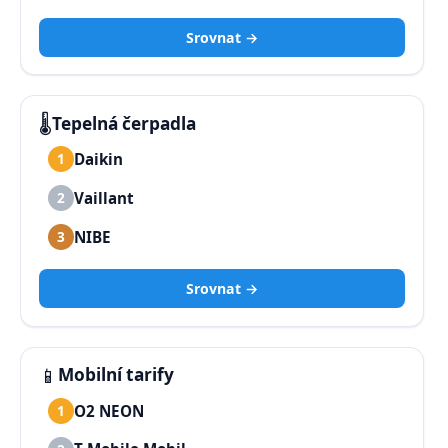
Srovnat →
🌡️
Tepelná čerpadla
Daikin
1
Vaillant
2
NIBE
3
Srovnat →
📱
Mobilní tarify
O2 NEON
1