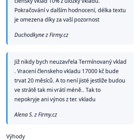
členský vklad 10% z úložky vkladu.
Pokračování v dalším hodnocení, délka textu
je omezena díky za vaší pozornost
Duchodkyne z Firmy.cz
Již nikdy bych neuzavřela Termínovaný vklad
. Vracení členskeho vkladu 17000 kč bude
trvat 20 měsíců. A to není jisté jestliže budou
ve strátě tak mi vrátí méně.. Tak to
nepokryje ani výnos z ter. vkladu
Alena S. z Firmy.cz
Výhody