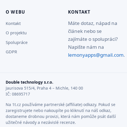
O WEBU
KONTAKT
Máte dotaz, nápad na
Kontakt
článek nebo se
O projektu
zajímáte o spolupráci?
Spolupráce
Napište nám na
GDPR
lemonyapps@gmail.com
.
Double technology s.r.o.
Jaurisova 515/4, Praha 4 – Michle, 140 00
IČ: 08695717
Na 1t.cz používáme partnerské (affiliate) odkazy. Pokud se
zaregistrujete nebo nakoupíte po kliknutí na náš odkaz,
dostaneme drobnou provizi, která nám pomůže psát další
užitečné návody a nezávislé recenze.