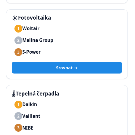
☀️
Fotovoltaika
Woltair
1
Malina Group
2
S-Power
3
Srovnat →
🌡️
Tepelná čerpadla
Daikin
1
Vaillant
2
NIBE
3