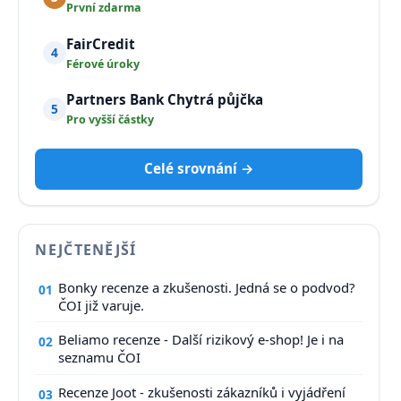
První zdarma
FairCredit
4
Férové úroky
Partners Bank Chytrá půjčka
5
Pro vyšší částky
Celé srovnání →
NEJČTENĚJŠÍ
Bonky recenze a zkušenosti. Jedná se o podvod?
01
ČOI již varuje.
Beliamo recenze - Další rizikový e-shop! Je i na
02
seznamu ČOI
Recenze Joot - zkušenosti zákazníků i vyjádření
03