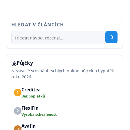
HLEDAT V ČLÁNCÍCH
💰
Půjčky
Nezávislé srovnání rychlých online půjček a hypoték
roku 2026.
Creditea
1
Bez poplatků
FlexiFin
2
Vysoká schválenost
Avafin
3