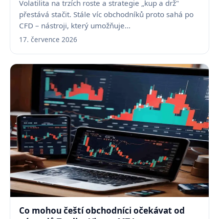
Volatilita na trzích roste a strategie „kup a drž"
přestává stačit. Stále víc obchodníků proto sahá po
CFD – nástroji, který umožňuje…
17. července 2026
Co mohou čeští obchodníci očekávat od