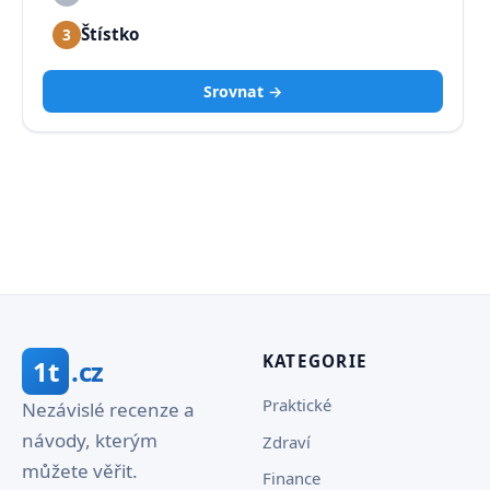
Štístko
3
Srovnat →
KATEGORIE
1t
.cz
Praktické
Nezávislé recenze a
návody, kterým
Zdraví
můžete věřit.
Finance