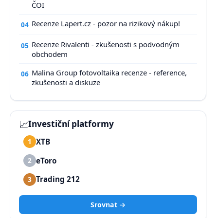
ČOI
Recenze Lapert.cz - pozor na rizikový nákup!
04
Recenze Rivalenti - zkušenosti s podvodným
05
obchodem
Malina Group fotovoltaika recenze - reference,
06
zkušenosti a diskuze
📈
Investiční platformy
XTB
1
eToro
2
Trading 212
3
Srovnat →