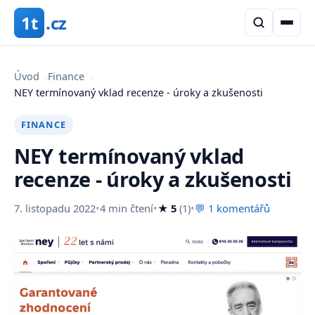
1t
.cz
Úvod
›
Finance
›
NEY termínovaný vklad recenze - úroky a zkušenosti
FINANCE
NEY termínovaný vklad
recenze - úroky a zkušenosti
7. listopadu 2022
•
4 min čtení
•
★ 5
(1)
•
💬 1 komentářů