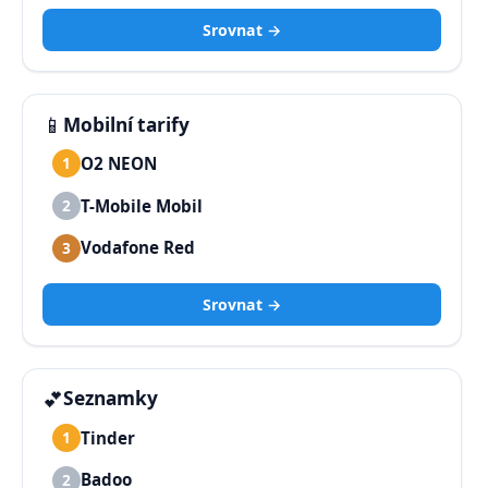
Srovnat →
📱
Mobilní tarify
O2 NEON
1
T-Mobile Mobil
2
Vodafone Red
3
Srovnat →
💕
Seznamky
Tinder
1
Badoo
2