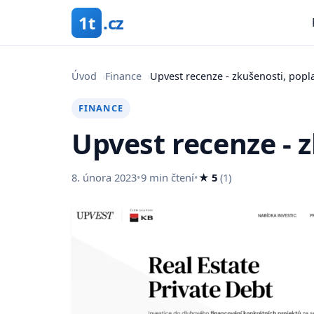
1t
.cz
Úvod
›
Finance
›
Upvest recenze - zkušenosti, popl
FINANCE
Upvest recenze - 
8. února 2023
•
9 min čtení
•
★ 5
(1)