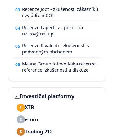
Recenze Joot - zkušenosti zákazníků
03
i vyjádření ČOI
Recenze Lapert.cz - pozor na
04
rizikový nákup!
Recenze Rivalenti - zkušenosti s
05
podvodným obchodem
Malina Group fotovoltaika recenze -
06
reference, zkušenosti a diskuze
📈
Investiční platformy
XTB
1
eToro
2
Trading 212
3