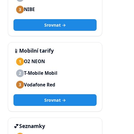
NIBE
3
Srovnat →
📱
Mobilní tarify
O2 NEON
1
T-Mobile Mobil
2
Vodafone Red
3
Srovnat →
💕
Seznamky