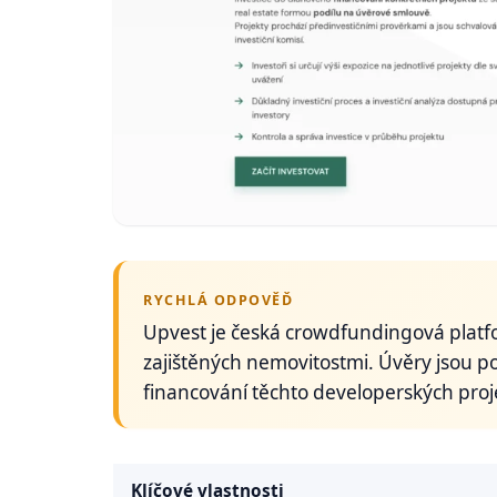
RYCHLÁ ODPOVĚĎ
Upvest je česká crowdfundingová platf
zajištěných nemovitostmi. Úvěry jsou p
financování těchto developerských proj
Klíčové vlastnosti