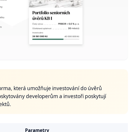
orma, která umožňuje investování do úvěrů
oskytovány developerům a investoři poskytují
ektů.
Parametry