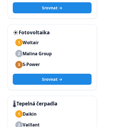
Srovnat →
☀️
Fotovoltaika
Woltair
1
Malina Group
2
S-Power
3
Srovnat →
🌡️
Tepelná čerpadla
Daikin
1
Vaillant
2