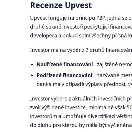
Recenze Upvest
Upvest funguje na principu P2P, jedná se o 
druhé straně investoři poskytující financo
developera a pokud splní všechny přísná kr
Investor má na výběr z 2 druhů financování
Nadřízené financování
- zajištěné nemov
Podřízené financování
- nazývané meza
banka má v případě výplaty přednost, vyš
Investor vybere z aktuálních investičních p
zvolí výši dané investice, minimálně však 5
investorům a umožňuje diverzifikaci většího 
do dluhu pro kterou by měla být vyčleněna 