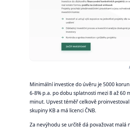
Minimální investice do úvěru je 5000 korun 
6-8% p.a. po dobu splatnosti mezi 8 až 60 m
minut. Upvest téměř celkově proinvestoval p
skupiny KB a má licenci ČNB.
Za nevýhodu se určitě dá považovat malá na