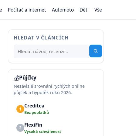
e
Počítač a internet
Automoto
Děti
Vše
HLEDAT V ČLÁNCÍCH
💰
Půjčky
Nezávislé srovnání rychlých online
půjček a hypoték roku 2026.
Creditea
1
Bez poplatků
FlexiFin
2
Vysoká schválenost