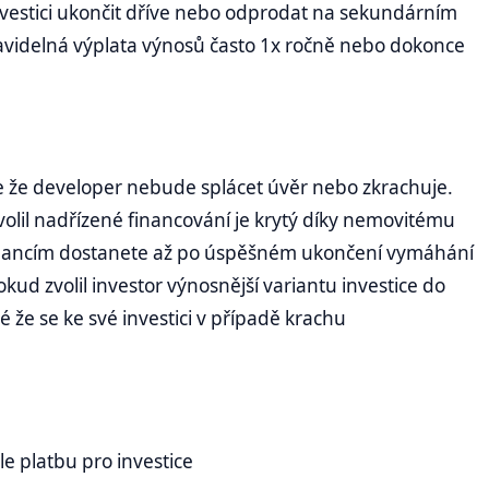
nvestici ukončit dříve nebo odprodat na sekundárním
avidelná výplata výnosů často 1x ročně nebo dokonce
je že developer nebude splácet úvěr nebo zkrachuje.
olil nadřízené financování je krytý díky nemovitému
m financím dostanete až po úspěšném ukončení vymáhání
ud zvolil investor výnosnější variantu investice do
 že se ke své investici v případě krachu
šle platbu pro investice