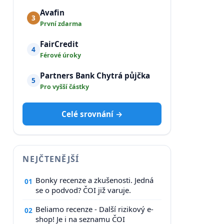
Avafin
3
První zdarma
FairCredit
4
Férové úroky
Partners Bank Chytrá půjčka
5
Pro vyšší částky
Celé srovnání →
NEJČTENĚJŠÍ
Bonky recenze a zkušenosti. Jedná
01
se o podvod? ČOI již varuje.
Beliamo recenze - Další rizikový e-
02
shop! Je i na seznamu ČOI