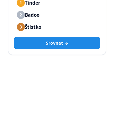
Tinder
1
Badoo
2
Štístko
3
Srovnat →