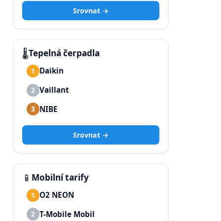
Srovnat →
🌡️
Tepelná čerpadla
Daikin
1
Vaillant
2
NIBE
3
Srovnat →
📱
Mobilní tarify
O2 NEON
1
T-Mobile Mobil
2