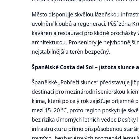
Město disponuje skvělou lázeňskou infrastr
uvolnění kloubů a regeneraci. Pěší zóna Kr
kaváren a restaurací pro klidné procházky
architekturou. Pro seniory je nejvhodnější 
nejstabilnější a terén bezpečný.
Španělské Costa del Sol – jistota slunce 
Španělské „Pobřeží slunce“ představuje již 
destinaci pro mezinárodní seniorskou klien
klima, které po celý rok zajišťuje příjemn
mezi 15–20 °C, proto region poskytuje skv
bez rizika úmorných letních veder. Desítky 
infrastrukturu přímo přizpůsobenou starším
rovných, bezbariérových promenád lemující