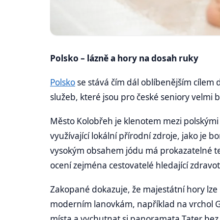
Polsko – lázně a hory na dosah ruky
Polsko
se stává čím dál oblíbenějším cílem 
služeb, které jsou pro české seniory velmi b
Město Kolobřeh je klenotem mezi polskými 
využívající lokální přírodní zdroje, jako je 
vysokým obsahem jódu má prokazatelné ter
ocení zejména cestovatelé hledající zdravot
Zakopané dokazuje, že majestátní hory lze 
moderním lanovkám, například na vrchol G
místa a vychutnat si panoramata Tater be