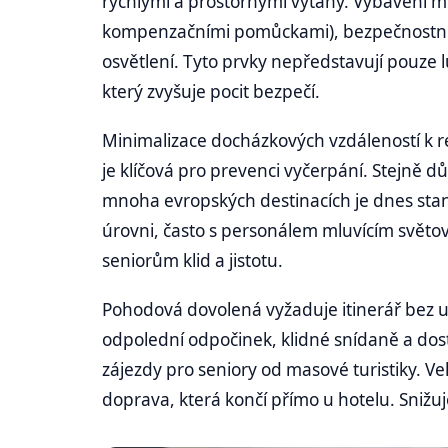
rychlými a prostornými výtahy. Vybavení m
kompenzačními pomůckami), bezpečnostní m
osvětlení. Tyto prvky nepředstavují pouze lu
který zvyšuje pocit bezpečí.
Minimalizace docházkových vzdáleností 
je klíčová pro prevenci vyčerpání. Stejně důl
mnoha evropských destinacích je dnes st
úrovni, často s personálem mluvícím světov
seniorům klid a jistotu.
Pohodová dovolená vyžaduje itinerář bez 
odpolední odpočinek, klidné snídaně a dosta
zájezdy pro seniory od masové turistiky. Vel
doprava, která končí přímo u hotelu. Snižuje 