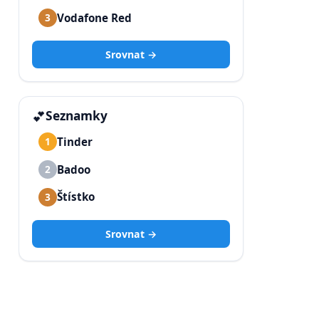
Vodafone Red
3
Srovnat →
💕
Seznamky
Tinder
1
Badoo
2
Štístko
3
Srovnat →