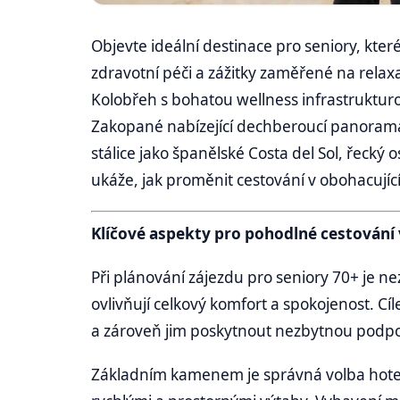
Objevte ideální destinace pro seniory, kte
zdravotní péči a zážitky zaměřené na relax
Kolobřeh s bohatou wellness infrastruktur
Zakopané nabízející dechberoucí panorama
stálice jako španělské Costa del Sol, řecký
ukáže, jak proměnit cestování v obohacující
Klíčové aspekty pro pohodlné cestování
Při plánování zájezdu pro seniory 70+ je ne
ovlivňují celkový komfort a spokojenost. C
a zároveň jim poskytnout nezbytnou podpor
Základním kamenem je správná volba hotelu