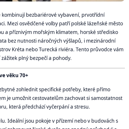
ré kombinují bezbariérové vybavení, prvotřídní
aci. Mezi osvědčené volby patří polské lázeňské město
ou a příznivým mořským klimatem, horské středisko
ta bez nutnosti náročných výšlapů, i mezinárodní
 ostrov Kréta nebo Turecká riviéra. Tento průvodce vám
 zážitek plný bezpečí a pohody.
 ve věku 70+
zbytné zohlednit specifické potřeby, které přímo
ílem je umožnit cestovatelům zachovat si samostatnost
u, která předchází vyčerpání a stresu.
. Ideální jsou pokoje v přízemí nebo v budovách s