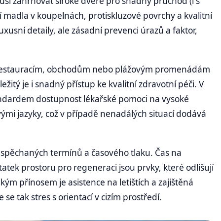
usí zahrnovat široké dveře pro snadný průchod (i s
adla v koupelnách, protiskluzové povrchy a kvalitní
xusní detaily, ale zásadní prevenci úrazů a faktor,
k restauracím, obchodům nebo plážovým promenádám
ežitý je i snadný přístup ke kvalitní zdravotní péči. V
andardem dostupnost lékařské pomoci na vysoké
ými jazyky, což v případě nenadálých situací dodává
uspěchaných termínů a časového tlaku. Čas na
tek prostoru pro regeneraci jsou prvky, které odlišují
kým přínosem je asistence na letištích a zajištěná
se tak stres s orientací v cizím prostředí.