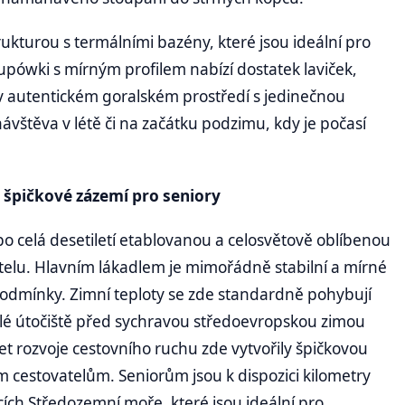
ukturou s termálními bazény, které jsou ideální pro
upówki s mírným profilem nabízí dostatek laviček,
 v autentickém goralském prostředí s jedinečnou
návštěva v létě či na začátku podzimu, kdy je počasí
a špičkové zázemí pro seniory
po celá desetiletí etablovanou a celosvětově oblíbenou
telu. Hlavním lákadlem je mimořádně stabilní a mírné
é podmínky. Zimní teploty se zde standardně pohybují
ělé útočiště před sychravou středoevropskou zimou
let rozvoje cestovního ruchu zde vytvořily špičkovou
 cestovatelům. Seniorům jsou k dispozici kilometry
ch Středozemní moře, které jsou ideální pro