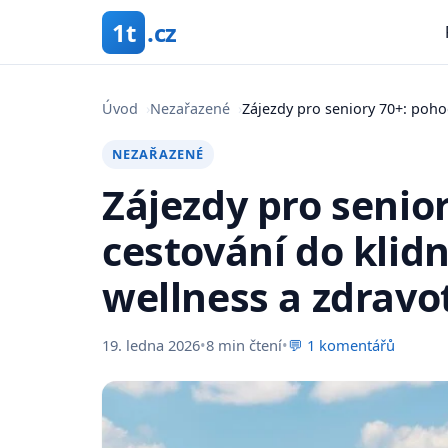
1t
.cz
Úvod
›
Nezařazené
›
Zájezdy pro seniory 70+: pohod
NEZAŘAZENÉ
Zájezdy pro senio
cestování do klidn
wellness a zdravot
19. ledna 2026
•
8 min čtení
•
💬 1 komentářů