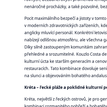
nenáročné procházky, a také pozvolné, b
Pocit maximálního bezpečí a jistoty v tom
v moderních zdravotnických zařízeních, k
anglicky mluvící personál. Konkrétní letov
nabízejí odlišnou atmosféru, ale všechna g
Díky silně zastoupeným komunitám zahranič
přehledné a srozumitelné. Kouzlo Costa del
kulturní úcta ke starším generacím a ceno
restauracích. Tato kombinace dovoluje s
na slunci a objevováním bohatého andalusk
Kréta – řecké pláže a poklidné kulturní 
Kréta, největší z řeckých ostrovů, je pro g
kombinaci rozmanitého pobřeží a bohatého 