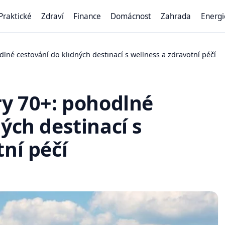
Praktické
Zdraví
Finance
Domácnost
Zahrada
Energi
lné cestování do klidných destinací s wellness a zdravotní péčí
ry 70+: pohodlné
ých destinací s
ní péčí