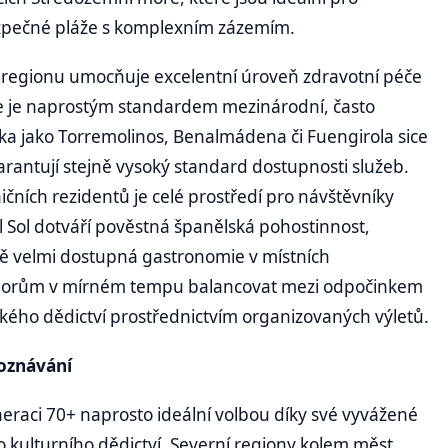
ezpečné pláže s komplexním zázemím.
to regionu umocňuje excelentní úroveň zdravotní péče
de je naprostým standardem mezinárodní, často
iska jako Torremolinos, Benalmádena či Fuengirola sice
arantují stejně vysoký standard dostupnosti služeb.
ních rezidentů je celé prostředí pro návštěvníky
 Sol dotváří pověstná španělská pohostinnost,
vě velmi dostupná gastronomie v místních
eniorům v mírném tempu balancovat mezi odpočinkem
ého dědictví prostřednictvím organizovaných výletů.
poznávání
eneraci 70+ naprosto ideální volbou díky své vyvážené
kulturního dědictví. Severní regiony kolem měst