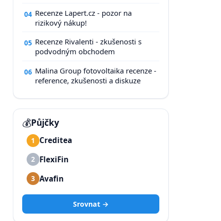
Recenze Lapert.cz - pozor na
04
rizikový nákup!
Recenze Rivalenti - zkušenosti s
05
podvodným obchodem
Malina Group fotovoltaika recenze -
06
reference, zkušenosti a diskuze
💰
Půjčky
Creditea
1
FlexiFin
2
Avafin
3
Srovnat →