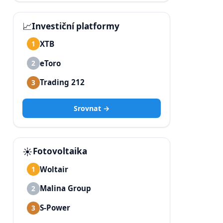
📈
Investiční platformy
XTB
1
eToro
2
Trading 212
3
Srovnat →
☀️
Fotovoltaika
Woltair
1
Malina Group
2
S-Power
3