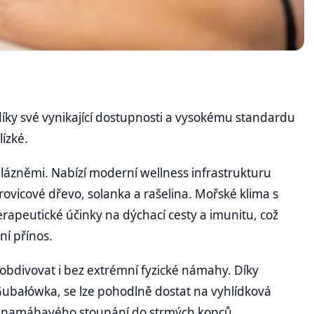
díky své vynikající dostupnosti a vysokému standardu
lízké.
lázněmi. Nabízí moderní wellness infrastrukturu
borovicové dřevo, solanka a rašelina. Mořské klima s
apeutické účinky na dýchací cesty a imunitu, což
ní přínos.
obdivovat i bez extrémní fyzické námahy. Díky
ubałówka, se lze pohodlně dostat na vyhlídková
z namáhavého stoupání do strmých kopců.