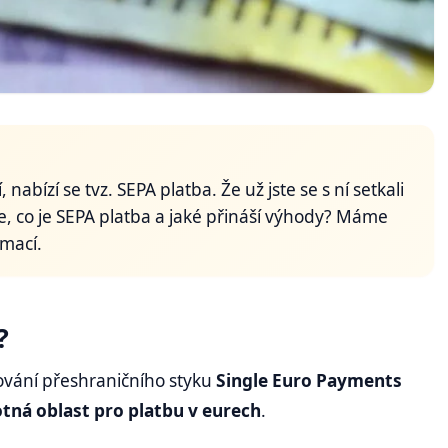
nabízí se tvz. SEPA platba. Že už jste se s ní setkali
íte, co je SEPA platba a jaké přináší výhody? Máme
rmací.
?
ování přeshraničního styku
Single Euro Payments
tná oblast pro platbu v eurech
.