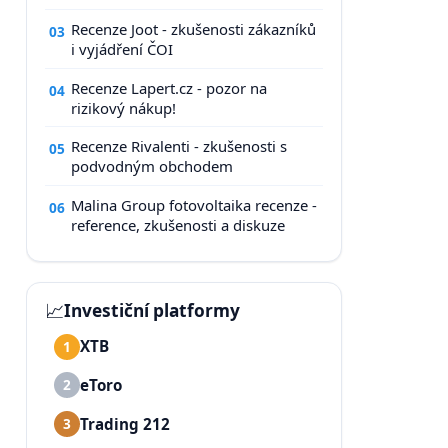
Recenze Joot - zkušenosti zákazníků
03
i vyjádření ČOI
Recenze Lapert.cz - pozor na
04
rizikový nákup!
Recenze Rivalenti - zkušenosti s
05
podvodným obchodem
Malina Group fotovoltaika recenze -
06
reference, zkušenosti a diskuze
📈
Investiční platformy
XTB
1
eToro
2
Trading 212
3