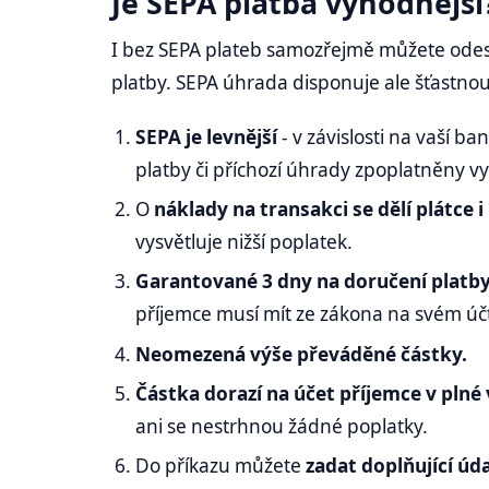
Je SEPA platba výhodnější
I bez SEPA plateb samozřejmě můžete odesl
platby. SEPA úhrada disponuje ale šťastn
SEPA je levnější
- v závislosti na vaší b
platby či příchozí úhrady zpoplatněny vy
O
náklady na transakci se dělí plátce 
vysvětluje nižší poplatek.
Garantované 3 dny na doručení platb
příjemce musí mít ze zákona na svém úč
Neomezená výše převáděné částky.
Částka dorazí na účet příjemce v plné 
ani se nestrhnou žádné poplatky.
Do příkazu můžete
zadat doplňující úd