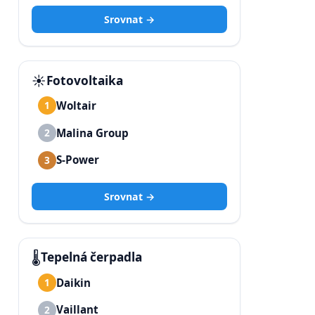
Srovnat →
☀️
Fotovoltaika
Woltair
1
Malina Group
2
S-Power
3
Srovnat →
🌡️
Tepelná čerpadla
Daikin
1
Vaillant
2