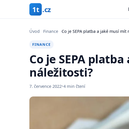
1t
.cz
Úvod
›
Finance
›
Co je SEPA platba a jaké musí mít n
FINANCE
Co je SEPA platba 
náležitosti?
7. července 2022
•
4 min čtení