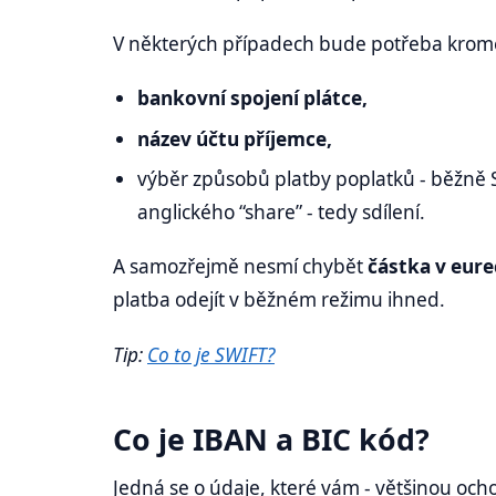
V některých případech bude potřeba kromě
bankovní spojení plátce,
název účtu příjemce,
výběr způsobů platby poplatků - běžně S
anglického “share” - tedy sdílení.
A samozřejmě nesmí chybět
částka v eur
platba odejít v běžném režimu ihned.
Tip:
Co to je SWIFT?
Co je IBAN a BIC kód?
Jedná se o údaje, které vám - většinou oc