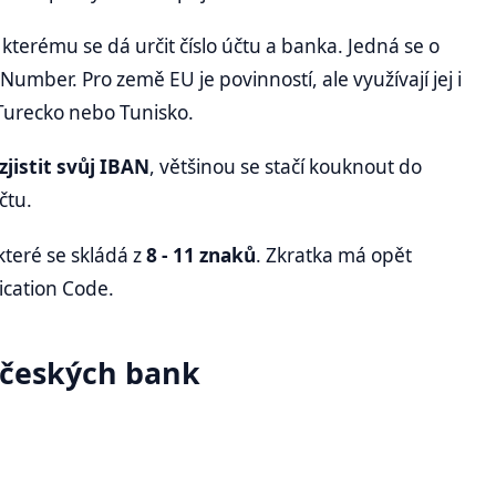
y kterému se dá určit číslo účtu a banka. Jedná se o
umber. Pro země EU je povinností, ale využívají jej i
Turecko nebo Tunisko.
 zjistit svůj IBAN
, většinou se stačí kouknout do
účtu.
 které se skládá z
8 - 11 znaků
. Zkratka má opět
ication Code.
 českých bank