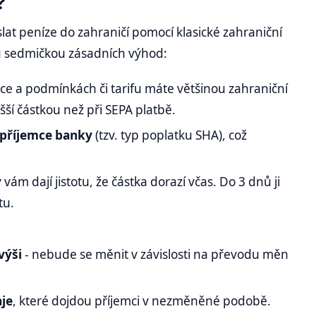
?
at peníze do zahraničí pomocí klasické zahraniční
ou sedmičkou zásadních výhod:
ance a podmínkách či tarifu máte většinou zahraniční
šší částkou než při SEPA platbě.
i příjemce banky
(tzv. typ poplatku SHA), což
y
vám dají jistotu, že částka dorazí včas. Do 3 dnů ji
tu.
výši
- nebude se měnit v závislosti na převodu měn
aje
, které dojdou příjemci v nezměněné podobě.