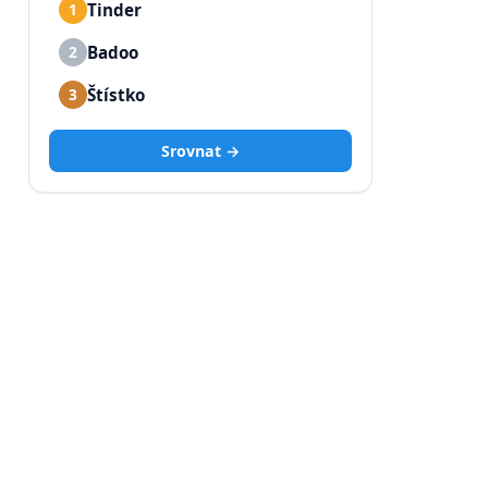
Tinder
1
Badoo
2
Štístko
3
Srovnat →