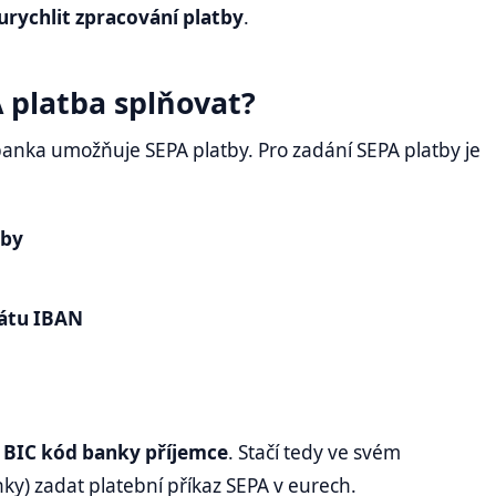
urychlit zpracování platby
.
A platba splňovat?
 banka umožňuje SEPA platby. Pro zadání SEPA platby je
tby
átu IBAN
é
BIC kód banky příjemce
. Stačí tedy ve svém
ky) zadat platební příkaz SEPA v eurech.