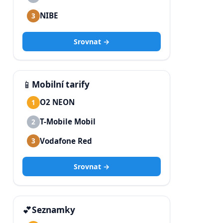
NIBE
3
Srovnat →
📱
Mobilní tarify
O2 NEON
1
T-Mobile Mobil
2
Vodafone Red
3
Srovnat →
💕
Seznamky