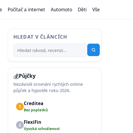
e
Počítač a internet
Automoto
Děti
Vše
HLEDAT V ČLÁNCÍCH
💰
Půjčky
Nezávislé srovnání rychlých online
půjček a hypoték roku 2026.
Creditea
1
Bez poplatků
FlexiFin
2
Vysoká schválenost