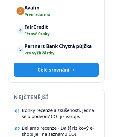
Avafin
3
První zdarma
FairCredit
4
Férové úroky
Partners Bank Chytrá půjčka
5
Pro vyšší částky
Celé srovnání →
NEJČTENĚJŠÍ
Bonky recenze a zkušenosti. Jedná
01
se o podvod? ČOI již varuje.
Beliamo recenze - Další rizikový e-
02
shop! Je i na seznamu ČOI