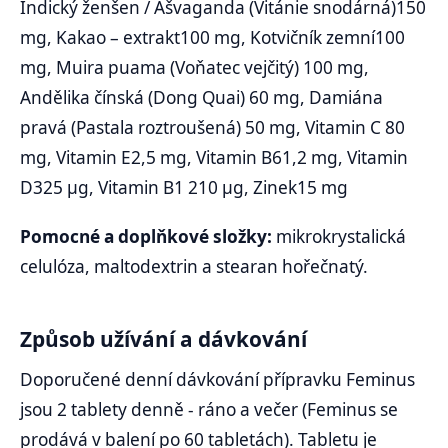
Indický ženšen / Ašvaganda (Vitánie snodárná)150
mg, Kakao – extrakt100 mg, Kotvičník zemní100
mg, Muira puama (Voňatec vejčitý) 100 mg,
Andělika čínská (Dong Quai) 60 mg, Damiána
pravá (Pastala roztroušená) 50 mg, Vitamin C 80
mg, Vitamin E2,5 mg, Vitamin B61,2 mg, Vitamin
D325 μg, Vitamin B1 210 μg, Zinek15 mg
Pomocné a doplňkové složky:
mikrokrystalická
celulóza, maltodextrin a stearan hořečnatý.
Způsob užívání a dávkování
Doporučené denní dávkování přípravku Feminus
jsou 2 tablety denně - ráno a večer (Feminus se
prodává v balení po 60 tabletách). Tabletu je