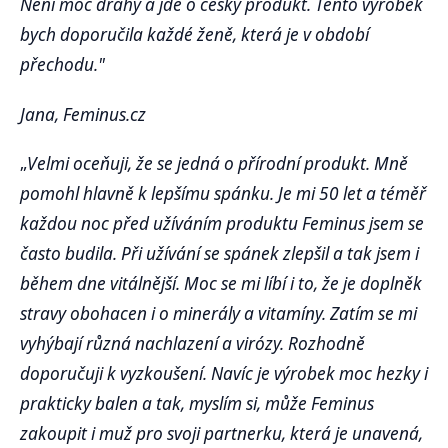
Není moc drahý a jde o český produkt. Tento výrobek
bych doporučila každé ženě, která je v období
přechodu."
Jana, Feminus.cz
„
Velmi oceňuji, že se jedná o přírodní produkt. Mně
pomohl hlavně k lepšímu spánku. Je mi 50 let a téměř
každou noc před užíváním produktu Feminus jsem se
často budila. Při užívání se spánek zlepšil a tak jsem i
během dne vitálnější. Moc se mi líbí i to, že je doplněk
stravy obohacen i o minerály a vitamíny. Zatím se mi
vyhýbají různá nachlazení a virózy. Rozhodně
doporučuji k vyzkoušení. Navíc je výrobek moc hezky i
prakticky balen a tak, myslím si, může Feminus
zakoupit i muž pro svoji partnerku, která je unavená,