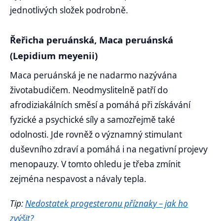
jednotlivých složek podrobně.
Řeřicha peruánská, Maca peruánská
(Lepidium meyenii)
Maca peruánská je ne nadarmo nazývána
životabudičem. Neodmyslitelně patří do
afrodiziakálních směsí a pomáhá při získávání
fyzické a psychické síly a samozřejmě také
odolnosti. Jde rovněž o významný stimulant
duševního zdraví a pomáhá i na negativní projevy
menopauzy. V tomto ohledu je třeba zmínit
zejména nespavost a návaly tepla.
Tip:
Nedostatek progesteronu příznaky – jak ho
zvýšit?