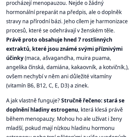
procházejí menopauzou. Nejde o žádný
hormonální preparát na předpis, ale o doplněk
stravy na přírodní bázi. Jeho cílem je harmonizace
procesů, které se odehrávají v ženském těle.
Právě proto obsahuje hned 7 rostlinných
extraktů, které jsou známé svými příznivými
účinky
(maca, ašvagandha, muira puama,
angelika čínská, damiána, kakaovník, a kotvičník,),
ovšem nechybí v něm ani důležité vitamíny
(vitamín B6, B12, C, E, D3) a zinek.
A jak vlastně funguje?
Stručně řečeno: stará se
doplnění hladiny estrogenu
, která klesá právě
během menopauzy. Mohou ho ale užívat i ženy
mladší, pokud mají nízkou hladinu hormonu