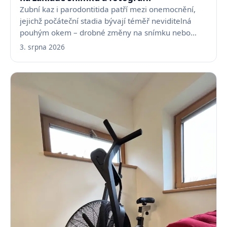
Zubní kaz i parodontitida patří mezi onemocnění,
jejichž počáteční stadia bývají téměř neviditelná
pouhým okem – drobné změny na snímku nebo
fotografii…
3. srpna 2026