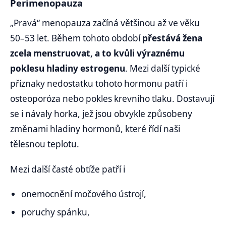
Perimenopauza
„Pravá“ menopauza začíná většinou až ve věku
50–53 let. Během tohoto období
přestává žena
zcela menstruovat, a to kvůli výraznému
poklesu hladiny estrogenu
. Mezi další typické
příznaky nedostatku tohoto hormonu patří i
osteoporóza nebo pokles krevního tlaku. Dostavují
se i návaly horka, jež jsou obvykle způsobeny
změnami hladiny hormonů, které řídí naši
tělesnou teplotu.
Mezi další časté obtíže patří i
onemocnění močového ústrojí,
poruchy spánku,