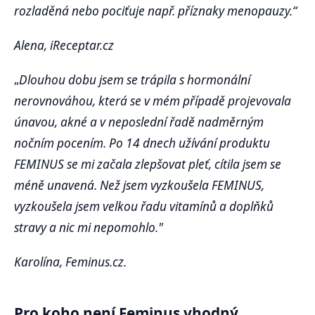
rozladěná nebo pociťuje např. příznaky menopauzy.“
Alena, iReceptar.cz
„
Dlouhou dobu jsem se trápila s hormonální
nerovnováhou, která se v mém případě projevovala
únavou, akné a v neposlední řadě nadměrným
nočním pocením. Po 14 dnech užívání produktu
FEMINUS se mi začala zlepšovat pleť, cítila jsem se
méně unavená. Než jsem vyzkoušela FEMINUS,
vyzkoušela jsem velkou řadu vitamínů a doplňků
stravy a nic mi nepomohlo."
Karolína, Feminus.cz.
Pro koho není Feminus vhodný