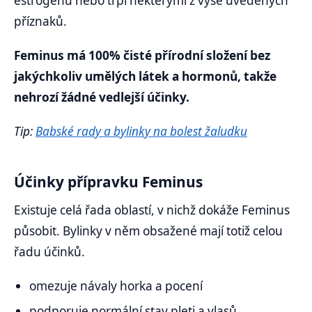
estrogenu nebo trpí některými z výše uvedených
příznaků.
Feminus má 100% čisté přírodní složení bez
jakýchkoliv umělých látek a hormonů, takže
nehrozí žádné vedlejší účinky.
Tip:
Babské rady a bylinky na bolest žaludku
Účinky přípravku Feminus
Existuje celá řada oblastí, v nichž dokáže Feminus
působit. Bylinky v něm obsažené mají totiž celou
řadu účinků.
omezuje návaly horka a pocení
podporuje normální stav pleti a vlasů