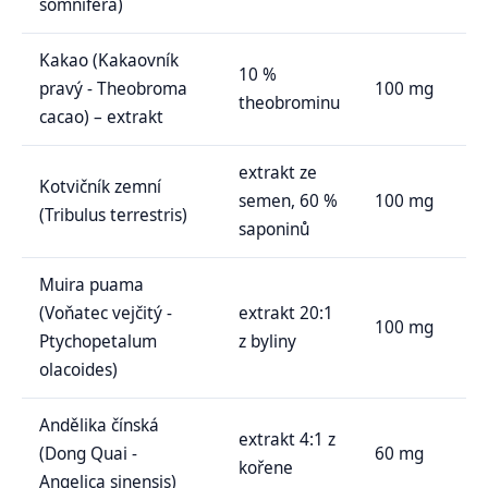
somnifera)
Kakao (Kakaovník
10 %
pravý - Theobroma
100 mg
theobrominu
cacao) – extrakt
extrakt ze
Kotvičník zemní
semen, 60 %
100 mg
(Tribulus terrestris)
saponinů
Muira puama
(Voňatec vejčitý -
extrakt 20:1
100 mg
Ptychopetalum
z byliny
olacoides)
Andělika čínská
extrakt 4:1 z
(Dong Quai -
60 mg
kořene
Angelica sinensis)