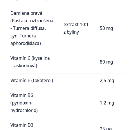
Damiána pravá
(Pastala roztroušená
extrakt 10:1
- Turnera diffusa,
50 mg
z byliny
syn. Turnera
aphorodisiaca)
Vitamín C (kyselina
80 mg
L-askorbová)
Vitamín E (tokoferol)
2,5 mg
Vitamin B6
(pyridoxin-
1,2 mg
hydrochlorid)
Vitamin D3
25 μg