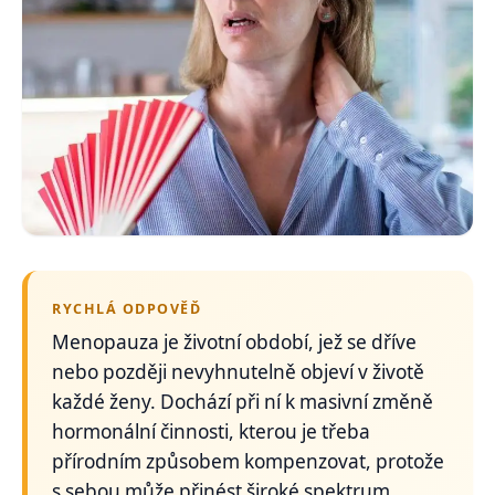
RYCHLÁ ODPOVĚĎ
Menopauza je životní období, jež se dříve
nebo později nevyhnutelně objeví v životě
každé ženy. Dochází při ní k masivní změně
hormonální činnosti, kterou je třeba
přírodním způsobem kompenzovat, protože
s sebou může přinést široké spektrum