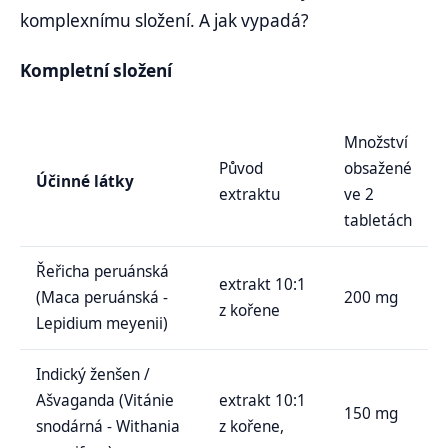
komplexnímu složení. A jak vypadá?
Kompletní složení
Množství
Původ
obsažené
Účinné látky
extraktu
ve 2
tabletách
Řeřicha peruánská
extrakt 10:1
(Maca peruánská -
200 mg
z kořene
Lepidium meyenii)
Indický ženšen /
Ašvaganda (Vitánie
extrakt 10:1
150 mg
snodárná - Withania
z kořene,