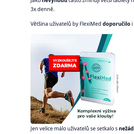
Jako
nevýhodu
často zmiňují větší tablety 
3x denně.
Většina uživatelů by FlexiMed
doporučilo
Jen velice málo uživatelů se setkalo s
nežád