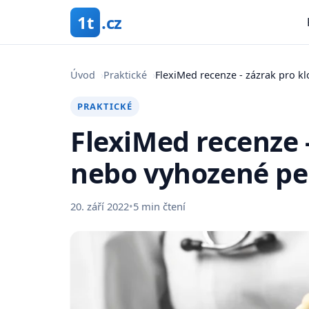
1t
.cz
Úvod
›
Praktické
›
FlexiMed recenze - zázrak pro k
PRAKTICKÉ
FlexiMed recenze 
nebo vyhozené pe
20. září 2022
•
5 min čtení