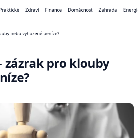
Praktické
Zdraví
Finance
Domácnost
Zahrada
Energi
louby nebo vyhozené peníze?
- zázrak pro klouby
níze?