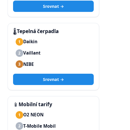
Srovnat →
🌡️
Tepelná čerpadla
Daikin
1
Vaillant
2
NIBE
3
Srovnat →
📱
Mobilní tarify
O2 NEON
1
T-Mobile Mobil
2