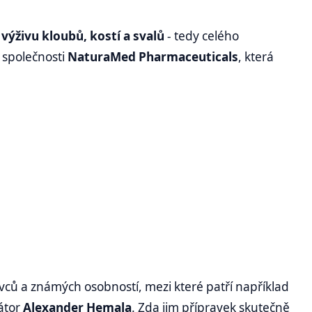
o
výživu kloubů, kostí a svalů
- tedy celého
 společnosti
NaturaMed Pharmaceuticals
, která
ců a známých osobností, mezi které patří například
átor
Alexander Hemala
. Zda jim přípravek skutečně