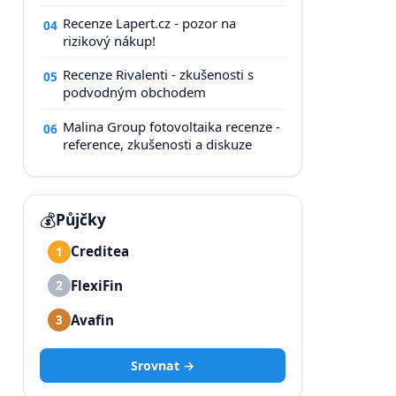
Recenze Lapert.cz - pozor na
04
rizikový nákup!
Recenze Rivalenti - zkušenosti s
05
podvodným obchodem
Malina Group fotovoltaika recenze -
06
reference, zkušenosti a diskuze
💰
Půjčky
Creditea
1
FlexiFin
2
Avafin
3
Srovnat →