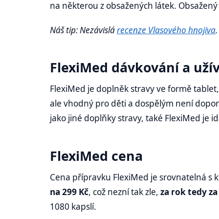
na některou z obsažených látek. Obsažený z
Náš tip: Nezávislá
recenze Vlasového hnojiva
FlexiMed dávkování a uží
FlexiMed je doplněk stravy ve formě tablet
ale vhodný pro děti a dospělým není dopo
jako jiné doplňky stravy, také FlexiMed je id
FlexiMed cena
Cena přípravku FlexiMed je srovnatelná s 
na 299 Kč
, což nezní tak zle,
za rok tedy za
1080 kapslí.