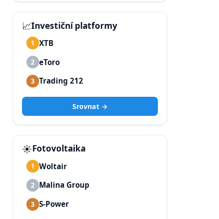
📈
Investiční platformy
XTB
1
eToro
2
Trading 212
3
Srovnat →
☀️
Fotovoltaika
Woltair
1
Malina Group
2
S-Power
3