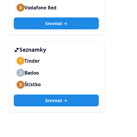
Vodafone Red
3
Srovnat →
💕
Seznamky
Tinder
1
Badoo
2
Štístko
3
Srovnat →