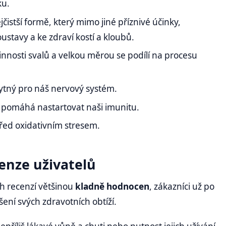
ku.
čistší formě, který mimo jiné příznivé účinky,
stavy a ke zdraví kostí a kloubů.
nnosti svalů a velkou měrou se podílí na procesu
ytný pro náš nervový systém.
 a pomáhá nastartovat naši imunitu.
řed oxidativním stresem.
enze uživatelů
ch recenzí většinou
kladně hodnocen
, zákazníci už po
šení svých zdravotních obtíží.