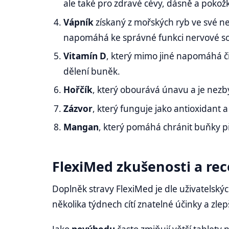
ale také pro zdravé cévy, dásně a pokož
Vápník
získaný z mořských ryb ve své nej
napomáhá ke správné funkci nervové sou
Vitamín D
, který mimo jiné napomáhá či
dělení buněk.
Hořčík
, který obourává únavu a je nezb
Zázvor
, který funguje jako antioxidant
Mangan
, který pomáhá chránit buňky p
FlexiMed zkušenosti a rec
Doplněk stravy FlexiMed je dle uživatelský
několika týdnech cítí znatelné účinky a zlep