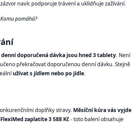
ázvor navíc podporuje trávení a uklidňuje zažívání.
. Komu pomáhá?
vání
,
denní doporučená dávka jsou hned 3 tablety
. Není
ručeno překračovat doporučenou denní dávku. Stejně
eální
užívat s jídlem nebo po jídle
.
konkurenčními doplňky stravy.
Měsíční kúra vás vyjde
 FlexiMed zaplatíte 3 588 Kč
- toto balení obsahuje