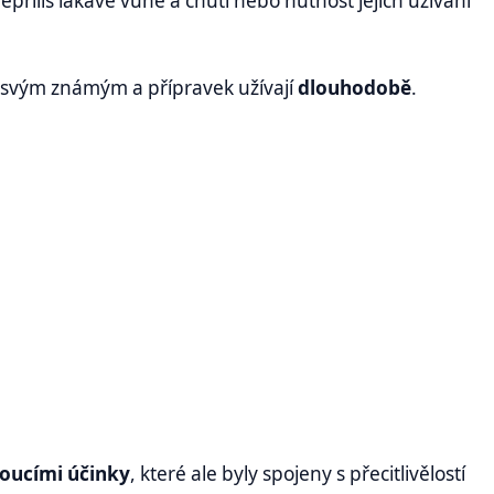
nepříliš lákavé vůně a chuti nebo nutnost jejich užívání
i svým známým a přípravek užívají
dlouhodobě
.
oucími účinky
, které ale byly spojeny s přecitlivělostí