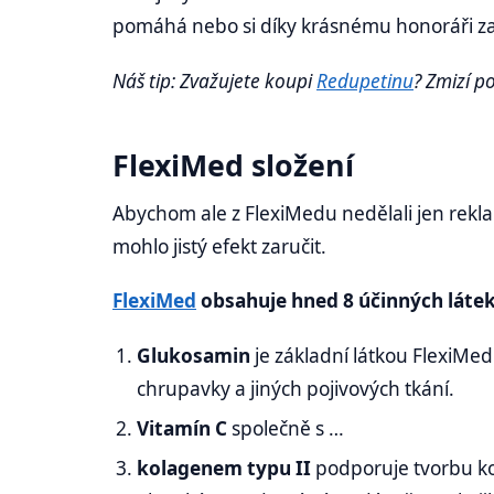
pomáhá nebo si díky krásnému honoráři za
Náš tip: Zvažujete koupi
Redupetinu
? Zmizí p
FlexiMed složení
Abychom ale z FlexiMedu nedělali jen rekla
mohlo jistý efekt zaručit.
FlexiMed
obsahuje hned 8 účinných látek
Glukosamin
je základní látkou FlexiMe
chrupavky a jiných pojivových tkání.
Vitamín C
společně s …
kolagenem typu II
podporuje tvorbu ko