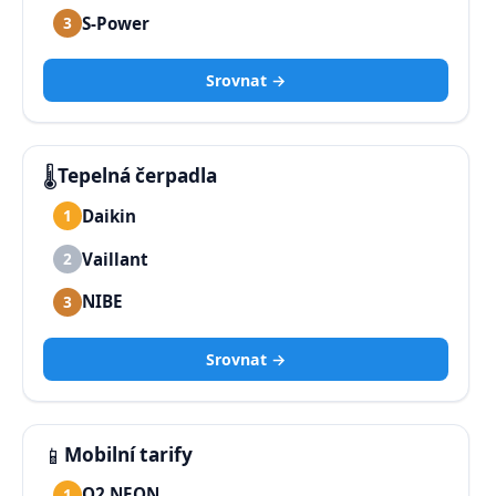
S-Power
3
Srovnat →
🌡️
Tepelná čerpadla
Daikin
1
Vaillant
2
NIBE
3
Srovnat →
📱
Mobilní tarify
O2 NEON
1