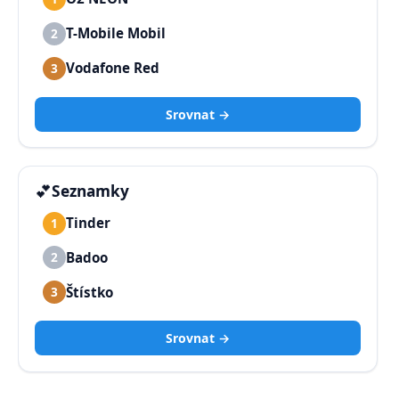
T-Mobile Mobil
2
Vodafone Red
3
Srovnat →
💕
Seznamky
Tinder
1
Badoo
2
Štístko
3
Srovnat →