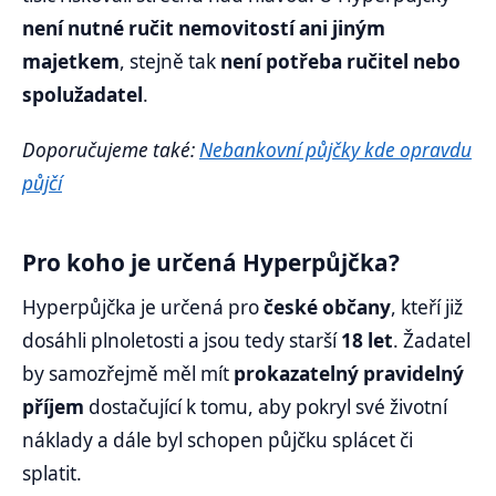
není nutné ručit nemovitostí ani jiným
majetkem
, stejně tak
není potřeba ručitel nebo
spolužadatel
.
Doporučujeme také:
Nebankovní půjčky kde opravdu
půjčí
Pro koho je určená Hyperpůjčka?
Hyperpůjčka je určená pro
české občany
, kteří již
dosáhli plnoletosti a jsou tedy starší
18 let
. Žadatel
by samozřejmě měl mít
prokazatelný pravidelný
příjem
dostačující k tomu, aby pokryl své životní
náklady a dále byl schopen půjčku splácet či
splatit.