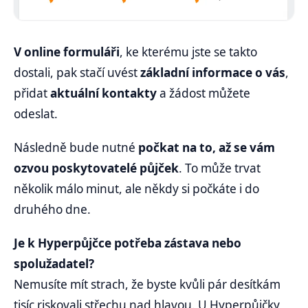
V online formuláři
, ke kterému jste se takto
dostali, pak stačí uvést
základní informace o vás
,
přidat
aktuální kontakty
a žádost můžete
odeslat.
Následně bude nutné
počkat na to, až se vám
ozvou poskytovatelé půjček
. To může trvat
několik málo minut, ale někdy si počkáte i do
druhého dne.
Je k Hyperpůjčce potřeba zástava nebo
spolužadatel?
Nemusíte mít strach, že byste kvůli pár desítkám
tisíc riskovali střechu nad hlavou. U Hyperpůjčky