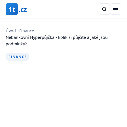
1t
.cz
Úvod
›
Finance
›
Nebankovní Hyperpůjčka - kolik si půjčíte a jaké jsou
podmínky?
FINANCE