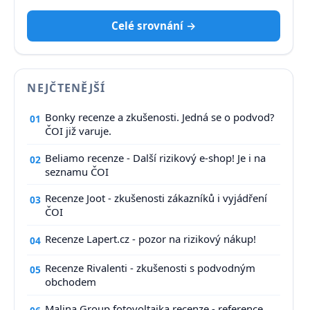
Celé srovnání →
NEJČTENĚJŠÍ
Bonky recenze a zkušenosti. Jedná se o podvod?
01
ČOI již varuje.
Beliamo recenze - Další rizikový e-shop! Je i na
02
seznamu ČOI
Recenze Joot - zkušenosti zákazníků i vyjádření
03
ČOI
Recenze Lapert.cz - pozor na rizikový nákup!
04
Recenze Rivalenti - zkušenosti s podvodným
05
obchodem
Malina Group fotovoltaika recenze - reference,