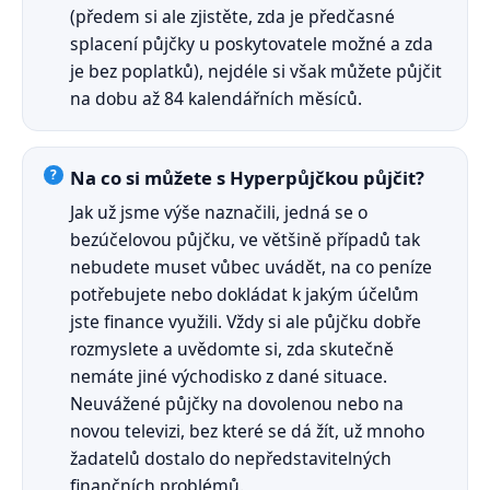
(předem si ale zjistěte, zda je předčasné
splacení půjčky u poskytovatele možné a zda
je bez poplatků), nejdéle si však můžete půjčit
na dobu až 84 kalendářních měsíců.
Na co si můžete s Hyperpůjčkou půjčit?
Jak už jsme výše naznačili, jedná se o
bezúčelovou půjčku, ve většině případů tak
nebudete muset vůbec uvádět, na co peníze
potřebujete nebo dokládat k jakým účelům
jste finance využili. Vždy si ale půjčku dobře
rozmyslete a uvědomte si, zda skutečně
nemáte jiné východisko z dané situace.
Neuvážené půjčky na dovolenou nebo na
novou televizi, bez které se dá žít, už mnoho
žadatelů dostalo do nepředstavitelných
finančních problémů.