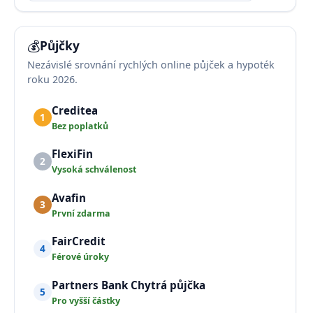
💰
Půjčky
Nezávislé srovnání rychlých online půjček a hypoték
roku 2026.
Creditea
1
Bez poplatků
FlexiFin
2
Vysoká schválenost
Avafin
3
První zdarma
FairCredit
4
Férové úroky
Partners Bank Chytrá půjčka
5
Pro vyšší částky