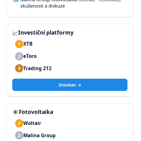
06
zkušenosti a diskuze
📈
Investiční platformy
XTB
1
eToro
2
Trading 212
3
Srovnat →
☀️
Fotovoltaika
Woltair
1
Malina Group
2