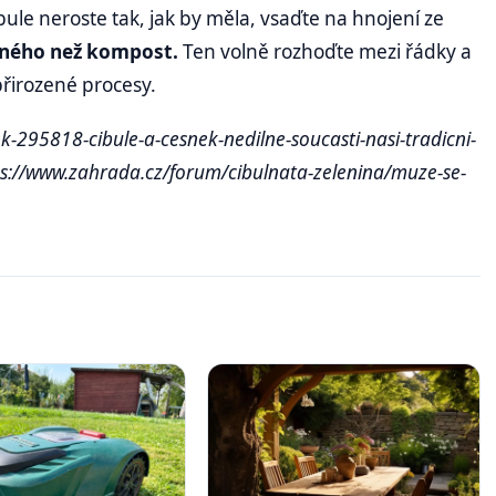
le neroste tak, jak by měla, vsaďte na hnojení ze
 jiného než kompost.
Ten volně rozhoďte mezi řádky a
 přirozené procesy.
-295818-cibule-a-cesnek-nedilne-soucasti-nasi-tradicni-
tps://www.zahrada.cz/forum/cibulnata-zelenina/muze-se-