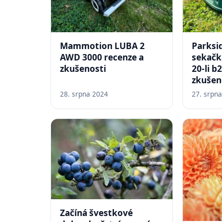
Mammotion LUBA 2
Parksi
AWD 3000 recenze a
sekačk
zkušenosti
20-li b
zkušen
28. srpna 2024
27. srpn
Začíná švestkové