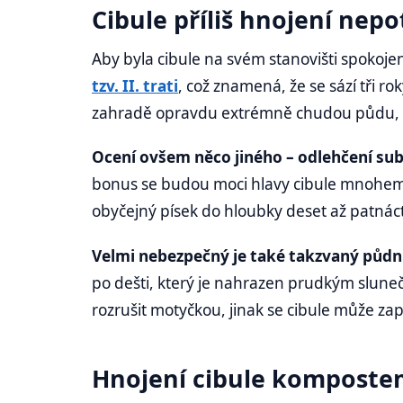
Cibule příliš hnojení nep
Aby byla cibule na svém stanovišti spokoje
tzv. II. trati
, což znamená, že se sází tři r
zahradě opravdu extrémně chudou půdu, ne
Ocení ovšem něco jiného – odlehčení su
bonus se budou moci hlavy cibule mnohem l
obyčejný písek do hloubky deset až patnác
Velmi nebezpečný je také takzvaný půdn
po dešti, který je nahrazen prudkým slune
rozrušit motyčkou, jinak se cibule může zapa
Hnojení cibule komposte