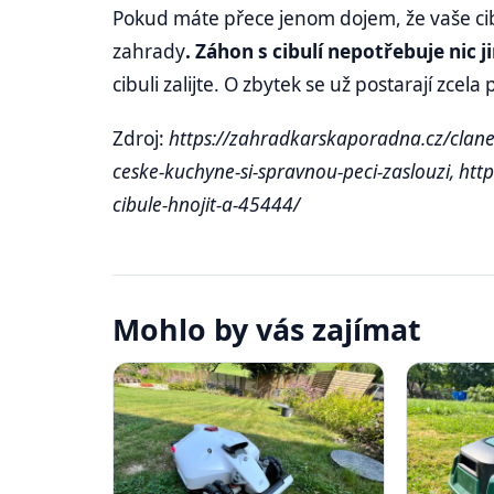
Pokud máte přece jenom dojem, že vaše cibu
zahrady
. Záhon s cibulí nepotřebuje nic
cibuli zalijte. O zbytek se už postarají zcela
Zdroj:
https://zahradkarskaporadna.cz/clanek
ceske-kuchyne-si-spravnou-peci-zaslouzi, ht
cibule-hnojit-a-45444/
Mohlo by vás zajímat