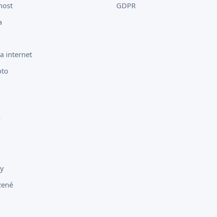
ost
GDPR
a
a internet
to
y
ty
zené