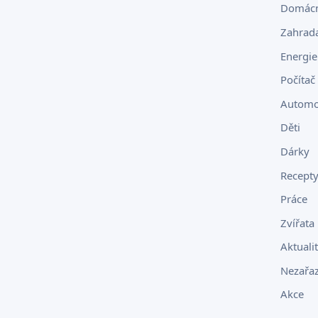
Domácn
Zahrad
Energie
Počítač 
Automo
Děti
Dárky
Recept
Práce
Zvířata
Aktuali
Nezařa
Akce