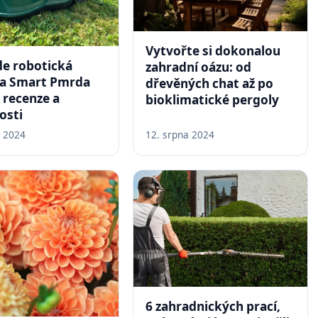
Vytvořte si dokonalou
de robotická
zahradní oázu: od
a Smart Pmrda
dřevěných chat až po
2 recenze a
bioklimatické pergoly
osti
a 2024
12. srpna 2024
6 zahradnických prací,