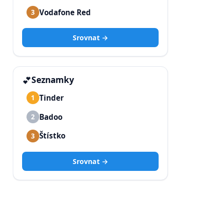
Vodafone Red
3
Srovnat →
💕
Seznamky
Tinder
1
Badoo
2
Štístko
3
Srovnat →