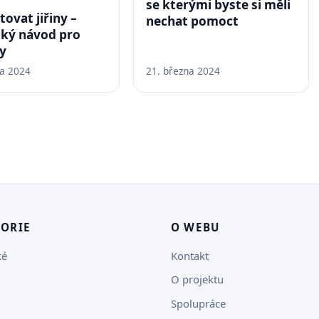
se kterými byste si měli
tovat jiřiny –
nechat pomoct
cký návod pro
y
na 2024
21. března 2024
GORIE
O WEBU
ké
Kontakt
O projektu
Spolupráce