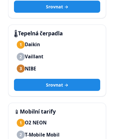
Srovnat →
🌡️
Tepelná čerpadla
Daikin
1
Vaillant
2
NIBE
3
Srovnat →
📱
Mobilní tarify
O2 NEON
1
T-Mobile Mobil
2