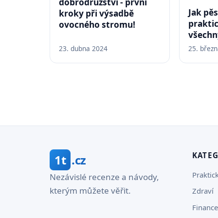
dobrodružství - první
Jak pěs
kroky při výsadbě
prakti
ovocného stromu!
všechn
23. dubna 2024
25. břez
KATE
1t
.cz
Praktic
Nezávislé recenze a návody,
kterým můžete věřit.
Zdraví
Finance