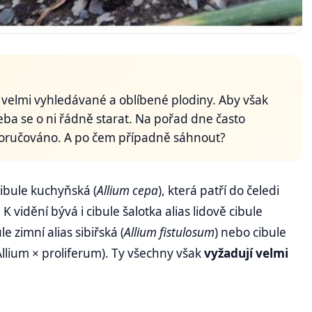
 velmi vyhledávané a oblíbené plodiny. Aby však
řeba se o ni řádně starat. Na pořad dne často
doporučováno. A po čem případně sáhnout?
cibule kuchyňská (
Allium cepa
), která patří do čeledi
. K vidění bývá i cibule šalotka alias lidově cibule
ule zimní alias sibiřská (
Allium fistulosum
) nebo cibule
llium × proliferum). Ty všechny však
vyžadují velmi