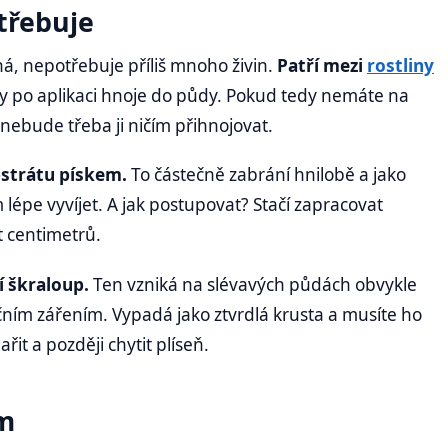
otřebuje
ná, nepotřebuje příliš mnoho živin.
Patří mezi
rostliny
oky po aplikaci hnoje do půdy. Pokud tedy nemáte na
bude třeba ji ničím přihnojovat.
bstrátu pískem.
To částečně zabrání hnilobě a jako
épe vyvíjet. A jak postupovat? Stačí zapracovat
t centimetrů.
í škraloup.
Ten vzniká na slévavých půdách obvykle
čním zářením. Vypadá jako ztvrdlá krusta a musíte ho
řit a později chytit plíseň.
m