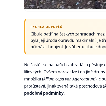
RYCHLÁ ODPOVĚĎ
Cibule patří na českých zahradách mezi
byla její úroda opravdu maximální, je t
přichází i hnojení. Je vůbec u cibule 
Nejčastěji se na našich zahradách pěstuje 
liliovitých. Ovšem narazit lze i na jiné druhy
množilka (
Allium cepa var. Aggregatum
), cib
prorůstavá, jinak zvaná také poschoďová (A
podobné podmínky
.