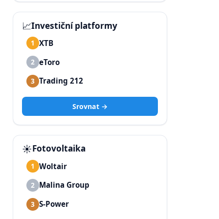
📈
Investiční platformy
XTB
1
eToro
2
Trading 212
3
Srovnat →
☀️
Fotovoltaika
Woltair
1
Malina Group
2
S-Power
3