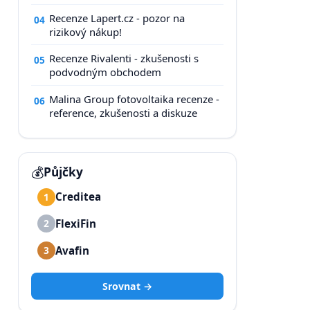
Recenze Lapert.cz - pozor na
04
rizikový nákup!
Recenze Rivalenti - zkušenosti s
05
podvodným obchodem
Malina Group fotovoltaika recenze -
06
reference, zkušenosti a diskuze
💰
Půjčky
Creditea
1
FlexiFin
2
Avafin
3
Srovnat →