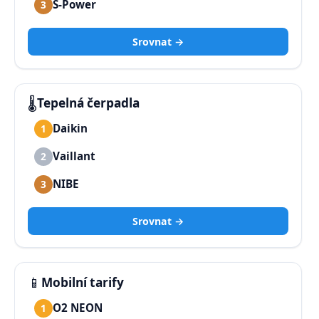
S-Power
3
Srovnat →
🌡️
Tepelná čerpadla
Daikin
1
Vaillant
2
NIBE
3
Srovnat →
📱
Mobilní tarify
O2 NEON
1