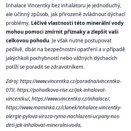
Inhalace Vincentky bez inhalátoru je jednoduchý,
ale účinný způsob, jak přirozeně zvládnout dýchací
problémy.
Léčivé vlastnosti této minerální vody
mohou pomoci zmírnit příznaky a zlepšit vaši
celkovou pohodu
. Je však nutné postupovat
pečlivě, dbát na bezpečnostní opatření a v případě
jakýchkoli pochybností nebo vážných dýchacích
potíží se poradit se zdravotníkem.
Zdroj: https://www.vincentka.cz/poradna/vincentka-
07l/, https://pohadkova-rise.cz/jak-inhalovat-
vincentku/, https://www.vincentka.cz/inhalace/,
https://www.maminka.cz/clanek/inhalace-vincentky-
alergie-pylova-viroza-ryma-nachlazeni-ucpany-nos-
deti-jak-inhalovat-mineralni-voda,