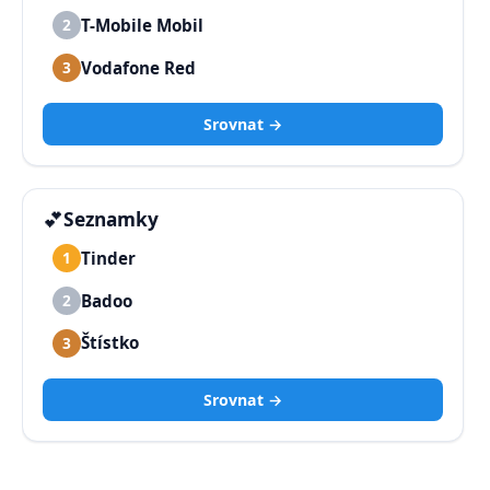
T-Mobile Mobil
2
Vodafone Red
3
Srovnat →
💕
Seznamky
Tinder
1
Badoo
2
Štístko
3
Srovnat →