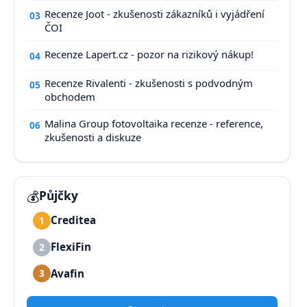
Recenze Joot - zkušenosti zákazníků i vyjádření
03
ČOI
Recenze Lapert.cz - pozor na rizikový nákup!
04
Recenze Rivalenti - zkušenosti s podvodným
05
obchodem
Malina Group fotovoltaika recenze - reference,
06
zkušenosti a diskuze
💰
Půjčky
Creditea
1
FlexiFin
2
Avafin
3