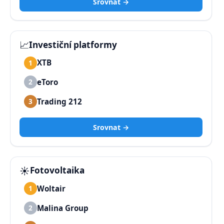
Srovnat →
📈
Investiční platformy
XTB
1
eToro
2
Trading 212
3
Srovnat →
☀️
Fotovoltaika
Woltair
1
Malina Group
2