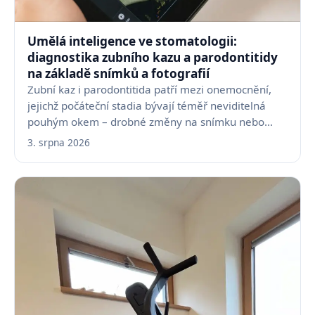
Umělá inteligence ve stomatologii:
diagnostika zubního kazu a parodontitidy
na základě snímků a fotografií
Zubní kaz i parodontitida patří mezi onemocnění,
jejichž počáteční stadia bývají téměř neviditelná
pouhým okem – drobné změny na snímku nebo
fotografii…
3. srpna 2026