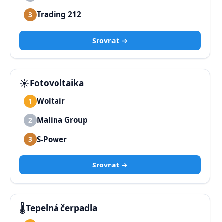
Trading 212
3
Srovnat →
☀️
Fotovoltaika
Woltair
1
Malina Group
2
S-Power
3
Srovnat →
🌡️
Tepelná čerpadla