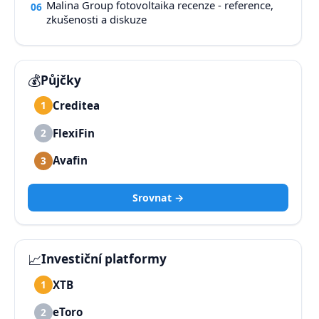
Malina Group fotovoltaika recenze - reference,
06
zkušenosti a diskuze
💰
Půjčky
Creditea
1
FlexiFin
2
Avafin
3
Srovnat →
📈
Investiční platformy
XTB
1
eToro
2