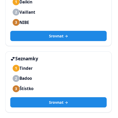
Daikin
1
Vaillant
2
NIBE
3
Srovnat →
💕
Seznamky
Tinder
1
Badoo
2
Štístko
3
Srovnat →