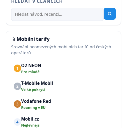
HLEDAT V ČLÁNCÍCH
📱
Mobilní tarify
Srovnání neomezených mobilních tarifů od českých
operátorů.
O2 NEON
1
Pro mladé
T-Mobile Mobil
2
Velké pokrytí
Vodafone Red
3
Roaming v EU
Mobil.cz
4
Nejlevnější