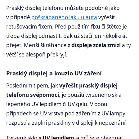
Prasklý displej telefonu můžete podobně jako
v případě
poškrábaného laku u auta
vyřešit
retušovacím fixem. Před použitím fixu či štětce je
třeba displej odmastit, pak už stačí jen několikrát
přejet. Menší škrábance
z displeje zcela zmizí
a ty
větší se alespoň překryjí.
Prasklý displej a kouzlo UV záření
Posledním tipem, jak
vyřešit prasklý displej
telefonu svépomocí
, je použití tvrzeného skla
lepeného UV lepidlem či UV gelu. V obou
případech se UV vrstva pod zářením z UV lampy
rozpustí a zaplní praskliny v displeji k nepoznání.
Tvrzené sklo
s UV lepidlem
si můžete objednat