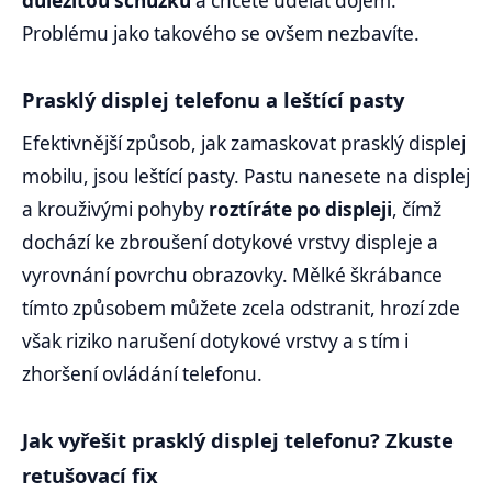
důležitou schůzku
a chcete udělat dojem.
Problému jako takového se ovšem nezbavíte.
Prasklý displej telefonu a leštící pasty
Efektivnější způsob, jak zamaskovat prasklý displej
mobilu, jsou leštící pasty. Pastu nanesete na displej
a krouživými pohyby
roztíráte po displeji
, čímž
dochází ke zbroušení dotykové vrstvy displeje a
vyrovnání povrchu obrazovky. Mělké škrábance
tímto způsobem můžete zcela odstranit, hrozí zde
však riziko narušení dotykové vrstvy a s tím i
zhoršení ovládání telefonu.
Jak vyřešit prasklý displej telefonu? Zkuste
retušovací fix