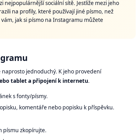
 nejpopulárnější sociální sítě. Jestliže mezi jeho
razili na profily, které používají jiné písmo, než
e vám, jak si písmo na Instagramu můžete
tagramu
e naprosto jednoduchý. K jeho provedení
ebo tablet a připojení k internetu
.
ánek s fonty/písmy.
O popisku, komentáře nebo popisku k příspěvku.
 písmu zkopírujte.