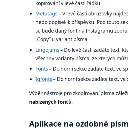
kopírování v levé části řádku.
Metatags
– V levé části obrazovky najde
nebo popisek k příspěvku. Pod touto sekc
se bude daný font na Instagramu zobrazov
„Copy“ u variant písma.
Lingojams
– Do levé části zadáte text, kt
všechny varianty písma, ze kterých můžet
Fonts
– Do horní sekce zadáte text, ve s
Igfonts
– Do horní sekce zadáte text, ve
Výběr nástroje pro zkopírování písma záleží
nabízených fontů
.
Aplikace na ozdobné pís