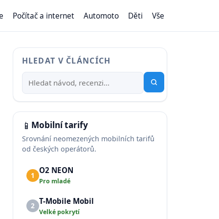
e
Počítač a internet
Automoto
Děti
Vše
HLEDAT V ČLÁNCÍCH
📱
Mobilní tarify
Srovnání neomezených mobilních tarifů
od českých operátorů.
O2 NEON
1
Pro mladé
T-Mobile Mobil
2
Velké pokrytí