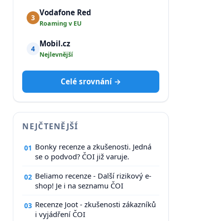
Vodafone Red
3
Roaming v EU
Mobil.cz
4
Nejlevnější
Celé srovnání →
NEJČTENĚJŠÍ
Bonky recenze a zkušenosti. Jedná
01
se o podvod? ČOI již varuje.
Beliamo recenze - Další rizikový e-
02
shop! Je i na seznamu ČOI
Recenze Joot - zkušenosti zákazníků
03
i vyjádření ČOI