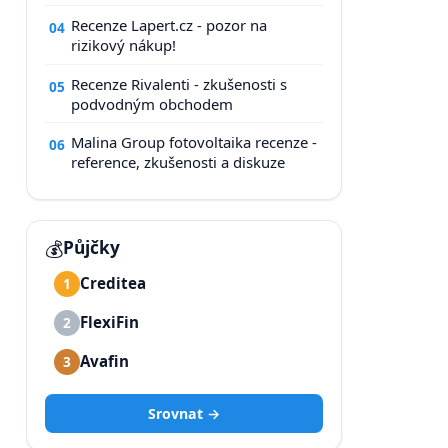
Recenze Lapert.cz - pozor na
04
rizikový nákup!
Recenze Rivalenti - zkušenosti s
05
podvodným obchodem
Malina Group fotovoltaika recenze -
06
reference, zkušenosti a diskuze
💰
Půjčky
Creditea
1
FlexiFin
2
Avafin
3
Srovnat →