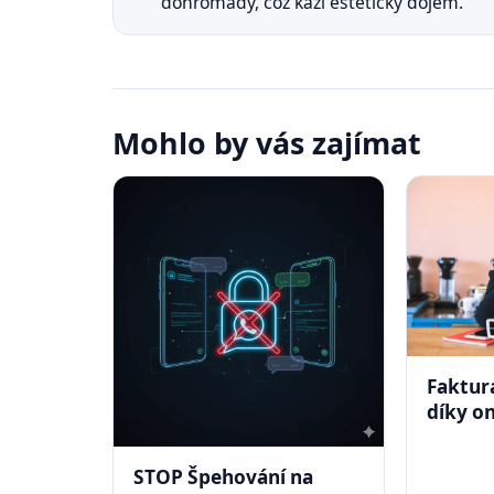
dohromady, což kazí estetický dojem.
Mohlo by vás zajímat
Faktur
díky on
STOP Špehování na