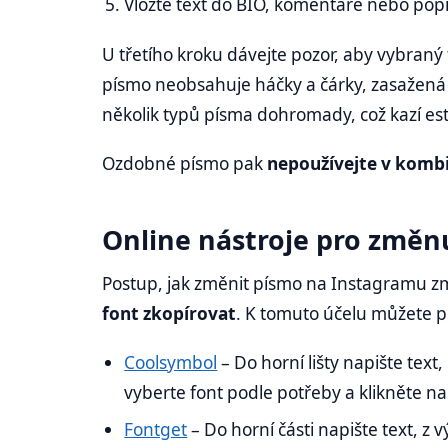
Vložte text do BIO, komentáře nebo pop
U třetího kroku dávejte pozor, aby vybraný
písmo neobsahuje háčky a čárky, zasažená
několik typů písma dohromady, což kazí est
Ozdobné písmo pak
nepoužívejte v kombi
Online nástroje pro změ
Postup, jak změnit písmo na Instagramu zm
font zkopírovat
. K tomuto účelu můžete p
Coolsymbol
– Do horní lišty napište text
vyberte font podle potřeby a klikněte na 
Fontget
– Do horní části napište text, z