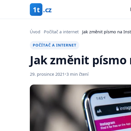
1t
.cz
Úvod
›
Počítač a internet
›
Jak změnit písmo na In
POČÍTAČ A INTERNET
Jak změnit písmo
29. prosince 2021
•
3 min čtení