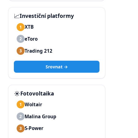
📈
Investiční platformy
XTB
1
eToro
2
Trading 212
3
Srovnat →
☀️
Fotovoltaika
Woltair
1
Malina Group
2
S-Power
3