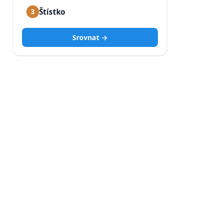
Štístko
3
Srovnat →