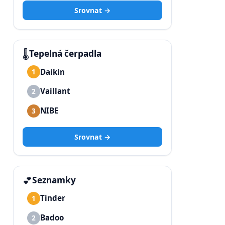
Srovnat →
🌡️
Tepelná čerpadla
Daikin
1
Vaillant
2
NIBE
3
Srovnat →
💕
Seznamky
Tinder
1
Badoo
2