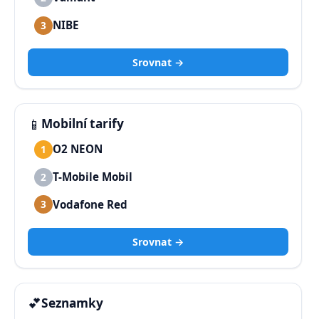
NIBE
3
Srovnat →
📱
Mobilní tarify
O2 NEON
1
T-Mobile Mobil
2
Vodafone Red
3
Srovnat →
💕
Seznamky