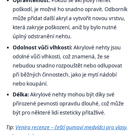
Opravitelnost:
Pokud se akrylový nehet
poškodí, je možné ho snadno opravit. Odborník
může přidat další akryl a vytvořit novou vrstvu,
která zakryje poškození, aniž by bylo nutné
úplný odstranění nehtu.
Odolnost vůči vlhkosti:
Akrylové nehty jsou
odolné vůči vlhkosti, což znamená, že se
nebudou snadno rozpouštět nebo odlupovat
při běžných činnostech, jako je mytí nádobí
nebo koupání.
Délka:
Akrylové nehty mohou být díky své
přirozené pevnosti opravdu dlouhé, což může
být pro některé lidi esteticky přitažlivé.
Tip:
Venira recenze – čeští gumoví medvídci pro vlasy,