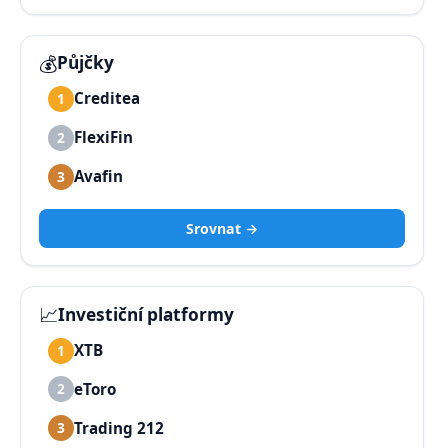
💰
Půjčky
Creditea
1
FlexiFin
2
Avafin
3
Srovnat →
📈
Investiční platformy
XTB
1
eToro
2
Trading 212
3