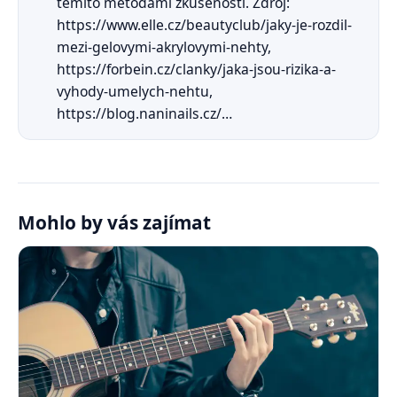
těmito metodami zkušenosti. Zdroj:
https://www.elle.cz/beautyclub/jaky-je-rozdil-
mezi-gelovymi-akrylovymi-nehty,
https://forbein.cz/clanky/jaka-jsou-rizika-a-
vyhody-umelych-nehtu,
https://blog.naninails.cz/…
Mohlo by vás zajímat