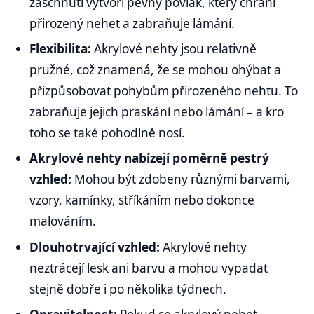
zaschnutí vytvoří pevný povlak, který chrání
přirozený nehet a zabraňuje lámání.
Flexibilita:
Akrylové nehty jsou relativně
pružné, což znamená, že se mohou ohýbat a
přizpůsobovat pohybům přirozeného nehtu. To
zabraňuje jejich praskání nebo lámání – a kro
toho se také pohodlně nosí.
Akrylové nehty nabízejí poměrně pestrý
vzhled:
Mohou být zdobeny různými barvami,
vzory, kamínky, stříkáním nebo dokonce
malováním.
Dlouhotrvající vzhled:
Akrylové nehty
neztrácejí lesk ani barvu a mohou vypadat
stejně dobře i po několika týdnech.