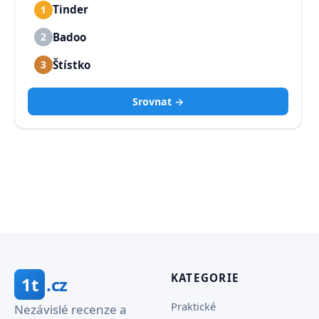
Tinder
1
Badoo
2
Štístko
3
Srovnat →
KATEGORIE
1t
.cz
Praktické
Nezávislé recenze a