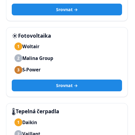
Srovnat →
☀️
Fotovoltaika
Woltair
1
Malina Group
2
S-Power
3
Srovnat →
🌡️
Tepelná čerpadla
Daikin
1
Vaillant
2