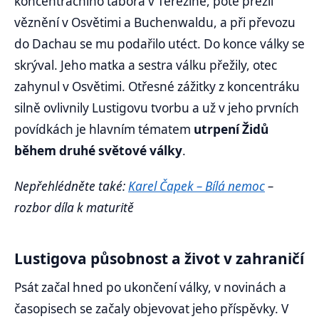
koncentračního tábora v Terezíně, poté přežil
věznění v Osvětimi a Buchenwaldu, a při převozu
do Dachau se mu podařilo utéct. Do konce války se
skrýval. Jeho matka a sestra válku přežily, otec
zahynul v Osvětimi. Otřesné zážitky z koncentráku
silně ovlivnily Lustigovu tvorbu a už v jeho prvních
povídkách je hlavním tématem
utrpení Židů
během druhé světové války
.
Nepřehlédněte také:
Karel Čapek – Bílá nemoc
–
rozbor díla k maturitě
Lustigova působnost a život v zahraničí
Psát začal hned po ukončení války, v novinách a
časopisech se začaly objevovat jeho příspěvky. V