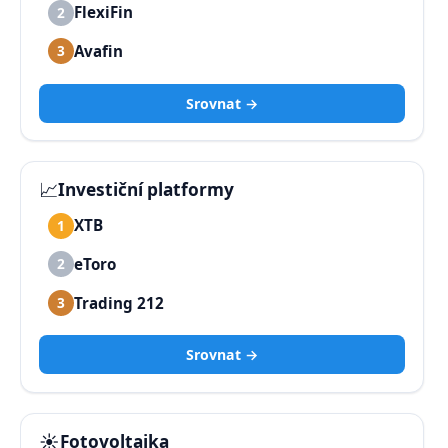
FlexiFin
2
Avafin
3
Srovnat →
📈
Investiční platformy
XTB
1
eToro
2
Trading 212
3
Srovnat →
☀️
Fotovoltaika