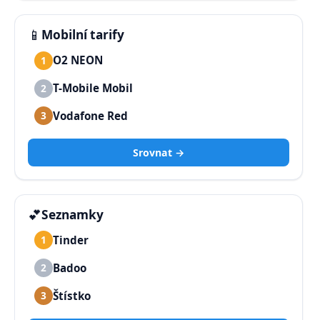
📱
Mobilní tarify
O2 NEON
1
T-Mobile Mobil
2
Vodafone Red
3
Srovnat →
💕
Seznamky
Tinder
1
Badoo
2
Štístko
3