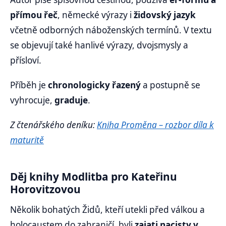
přímou řeč
, německé výrazy i
židovský jazyk
včetně odborných náboženských termínů. V textu
se objevují také hanlivé výrazy, dvojsmysly a
přísloví.
Příběh je
chronologicky řazený
a postupně se
vyhrocuje,
graduje
.
Z čtenářského deníku:
Kniha Proměna – rozbor díla k
maturitě
Děj knihy Modlitba pro Kateřinu
Horovitzovou
Několik bohatých Židů, kteří utekli před válkou a
holocaustem do zahraničí, byli
zajati nacisty v