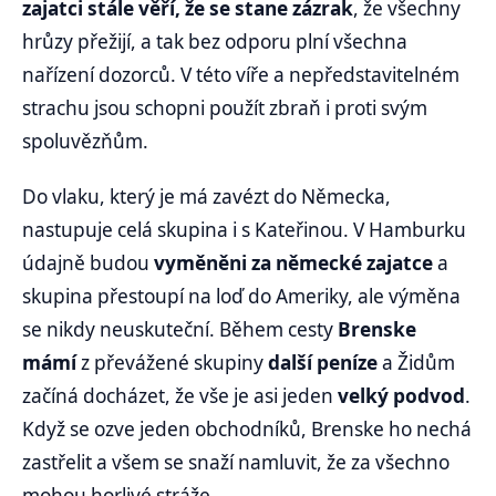
zajatci stále věří, že se stane zázrak
, že všechny
hrůzy přežijí, a tak bez odporu plní všechna
nařízení dozorců. V této víře a nepředstavitelném
strachu jsou schopni použít zbraň i proti svým
spoluvězňům.
Do vlaku, který je má zavézt do Německa,
nastupuje celá skupina i s Kateřinou. V Hamburku
údajně budou
vyměněni za německé zajatce
a
skupina přestoupí na loď do Ameriky, ale výměna
se nikdy neuskuteční. Během cesty
Brenske
mámí
z převážené skupiny
další peníze
a Židům
začíná docházet, že vše je asi jeden
velký podvod
.
Když se ozve jeden obchodníků, Brenske ho nechá
zastřelit a všem se snaží namluvit, že za všechno
mohou horlivé stráže.