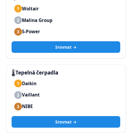
Woltair
1
Malina Group
2
S-Power
3
Srovnat →
🌡️
Tepelná čerpadla
Daikin
1
Vaillant
2
NIBE
3
Srovnat →