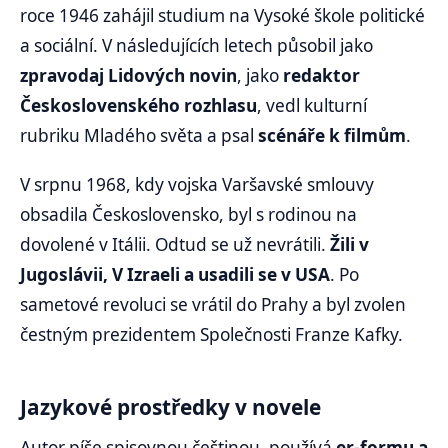
roce 1946 zahájil studium na Vysoké škole politické
a sociální. V následujících letech působil jako
zpravodaj Lidových novin
, jako
redaktor
Československého rozhlasu
, vedl kulturní
rubriku Mladého světa a psal
scénáře k filmům
.
V srpnu 1968, kdy vojska Varšavské smlouvy
obsadila Československo, byl s rodinou na
dovolené v Itálii. Odtud se už nevrátili.
Žili v
Jugoslávii, V Izraeli a usadili se v USA
. Po
sametové revoluci se vrátil do Prahy a byl zvolen
čestným prezidentem Společnosti Franze Kafky.
Jazykové prostředky v novele
Autor píše spisovnou češtinou, používá
er-formu a