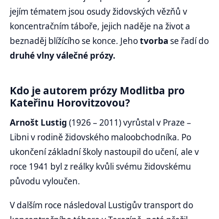
jejím tématem jsou osudy židovských vězňů v
koncentračním táboře, jejich naděje na život a
beznaděj blížícího se konce. Jeho
tvorba
se řadí do
druhé vlny válečné prózy.
Kdo je autorem prózy Modlitba pro
Kateřinu Horovitzovou?
Arnošt Lustig
(1926 – 2011) vyrůstal v Praze –
Libni v rodině židovského maloobchodníka. Po
ukončení základní školy nastoupil do učení, ale v
roce 1941 byl z reálky kvůli svému židovskému
původu vyloučen.
V dalším roce následoval Lustigův transport do