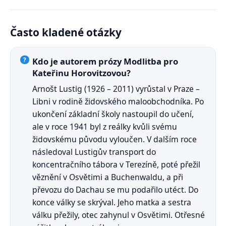
Často kladené otázky
Kdo je autorem prózy Modlitba pro
Kateřinu Horovitzovou?
Arnošt Lustig (1926 – 2011) vyrůstal v Praze –
Libni v rodině židovského maloobchodníka. Po
ukončení základní školy nastoupil do učení,
ale v roce 1941 byl z reálky kvůli svému
židovskému původu vyloučen. V dalším roce
následoval Lustigův transport do
koncentračního tábora v Terezíně, poté přežil
věznění v Osvětimi a Buchenwaldu, a při
převozu do Dachau se mu podařilo utéct. Do
konce války se skrýval. Jeho matka a sestra
válku přežily, otec zahynul v Osvětimi. Otřesné