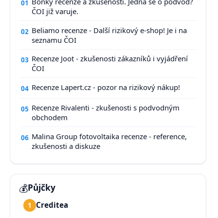
Bonky recenze a zkušenosti. Jedná se o podvod?
01
ČOI již varuje.
Beliamo recenze - Další rizikový e-shop! Je i na
02
seznamu ČOI
Recenze Joot - zkušenosti zákazníků i vyjádření
03
ČOI
Recenze Lapert.cz - pozor na rizikový nákup!
04
Recenze Rivalenti - zkušenosti s podvodným
05
obchodem
Malina Group fotovoltaika recenze - reference,
06
zkušenosti a diskuze
💰
Půjčky
Creditea
1