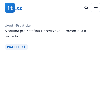
1t
.cz
Úvod
›
Praktické
›
Modlitba pro Kateřinu Horovitzovou - rozbor díla k
maturitě
PRAKTICKÉ