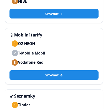
NIBE
3
Srovnat →
📱
Mobilní tarify
O2 NEON
1
T-Mobile Mobil
2
Vodafone Red
3
Srovnat →
💕
Seznamky
Tinder
1