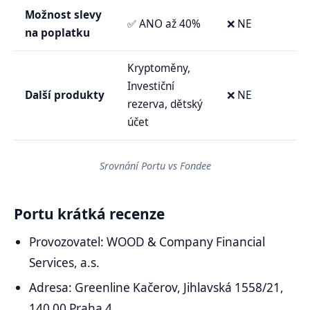
Možnost slevy
✅ ANO až 40%
❌ NE
na poplatku
Kryptoměny,
Investiční
Další produkty
❌ NE
rezerva, dětský
účet
Srovnání Portu vs Fondee
Portu krátká recenze
Provozovatel: WOOD & Company Financial
Services, a.s.
Adresa: Greenline Kačerov, Jihlavská 1558/21,
140 00 Praha 4