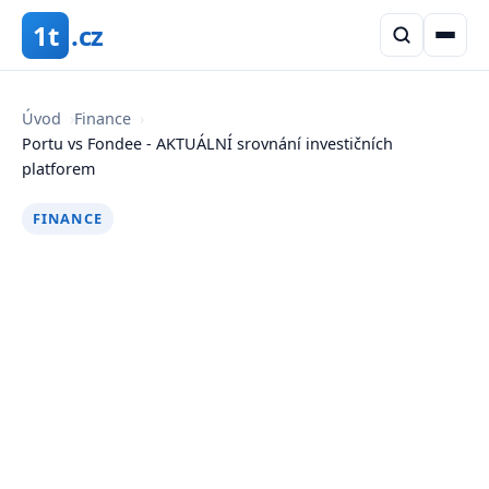
1t
.cz
Úvod
›
Finance
›
Portu vs Fondee - AKTUÁLNÍ srovnání investičních
platforem
FINANCE