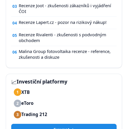
Recenze Joot - zkušenosti zákazníků i vyjádření
03
ČOI
Recenze Lapert.cz - pozor na rizikový nákup!
04
Recenze Rivalenti - zkušenosti s podvodným
05
obchodem
Malina Group fotovoltaika recenze - reference,
06
zkušenosti a diskuze
📈
Investiční platformy
XTB
1
eToro
2
Trading 212
3