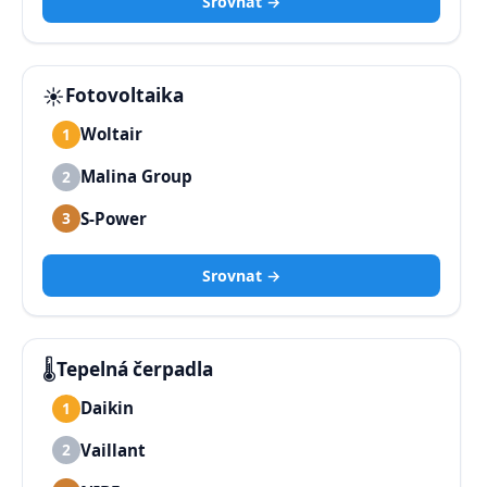
Srovnat →
☀️
Fotovoltaika
Woltair
1
Malina Group
2
S-Power
3
Srovnat →
🌡️
Tepelná čerpadla
Daikin
1
Vaillant
2