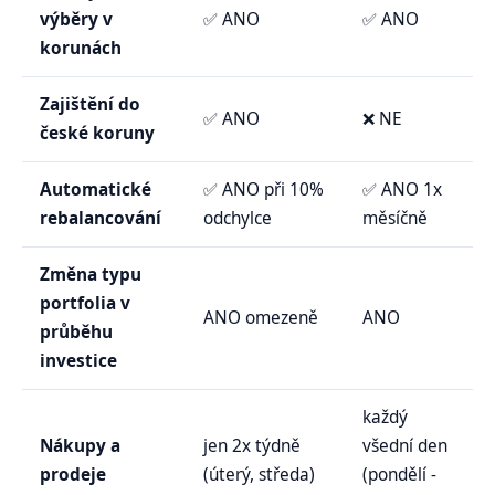
výběry v
✅ ANO
✅ ANO
korunách
Zajištění do
✅ ANO
❌ NE
české koruny
Automatické
✅ ANO při 10%
✅ ANO 1x
rebalancování
odchylce
měsíčně
Změna typu
portfolia v
ANO omezeně
ANO
průběhu
investice
každý
Nákupy a
jen 2x týdně
všední den
prodeje
(úterý, středa)
(pondělí -