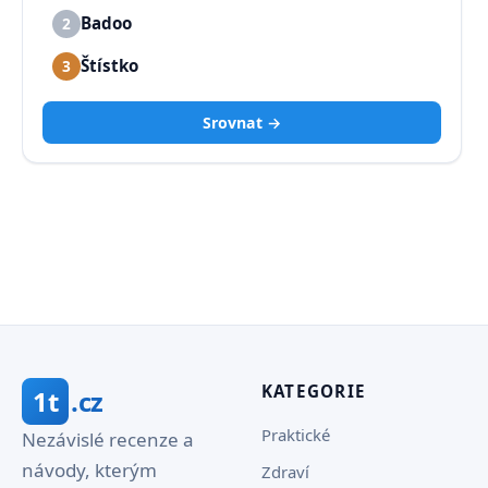
Badoo
2
Štístko
3
Srovnat →
KATEGORIE
1t
.cz
Praktické
Nezávislé recenze a
návody, kterým
Zdraví