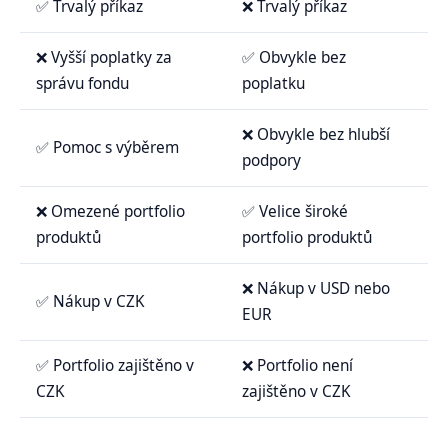
✅ Trvalý příkaz
❌ Trvalý příkaz
❌ Vyšší poplatky za
✅ Obvykle bez
správu fondu
poplatku
❌ Obvykle bez hlubší
✅ Pomoc s výběrem
podpory
❌ Omezené portfolio
✅ Velice široké
produktů
portfolio produktů
❌ Nákup v USD nebo
✅ Nákup v CZK
EUR
✅ Portfolio zajištěno v
❌ Portfolio není
CZK
zajištěno v CZK