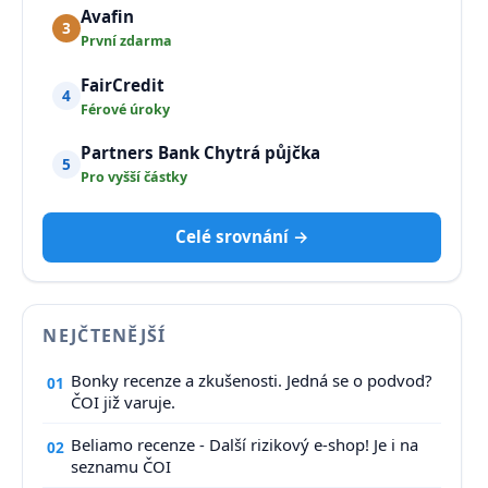
Avafin
3
První zdarma
FairCredit
4
Férové úroky
Partners Bank Chytrá půjčka
5
Pro vyšší částky
Celé srovnání →
NEJČTENĚJŠÍ
Bonky recenze a zkušenosti. Jedná se o podvod?
01
ČOI již varuje.
Beliamo recenze - Další rizikový e-shop! Je i na
02
seznamu ČOI