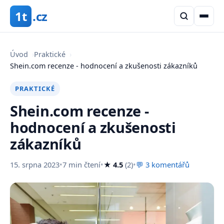
1t
.cz
Úvod
›
Praktické
›
Shein.com recenze - hodnocení a zkušenosti zákazníků
PRAKTICKÉ
Shein.com recenze -
hodnocení a zkušenosti
zákazníků
15. srpna 2023
•
7 min čtení
•
★ 4.5
(2)
•
💬 3 komentářů