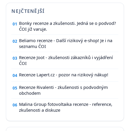
NEJČTENĚJŠÍ
Bonky recenze a zkušenosti. Jedná se o podvod?
01
ČOI již varuje.
Beliamo recenze - Další rizikový e-shop! Je i na
02
seznamu ČOI
Recenze Joot - zkušenosti zákazníků i vyjádření
03
ČOI
Recenze Lapert.cz - pozor na rizikový nákup!
04
Recenze Rivalenti - zkušenosti s podvodným
05
obchodem
Malina Group fotovoltaika recenze - reference,
06
zkušenosti a diskuze