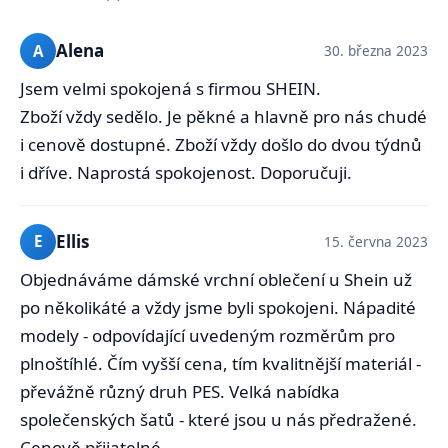
Alena
A
30. března 2023
Jsem velmi spokojená s firmou SHEIN.
Zboží vždy sedělo. Je pěkné a hlavně pro nás chudé
i cenově dostupné. Zboží vždy došlo do dvou týdnů
i dříve. Naprostá spokojenost. Doporučuji.
Ellis
E
15. června 2023
Objednáváme dámské vrchní oblečení u Shein už
po několikáté a vždy jsme byli spokojeni. Nápadité
modely - odpovídající uvedeným rozměrům pro
plnoštíhlé. Čím vyšší cena, tím kvalitnější materiál -
převážně různý druh PES. Velká nabídka
společenských šatů - které jsou u nás předražené.
Cenově přijatelné.