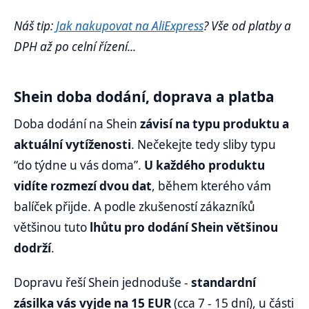
Náš tip:
Jak nakupovat na AliExpress
? Vše od platby a
DPH až po celní řízení...
Shein doba dodání, doprava a platba
Doba dodání na Shein
závisí na typu produktu a
aktuální vytíženosti
. Nečekejte tedy sliby typu
“do týdne u vás doma”.
U každého produktu
vidíte rozmezí dvou dat
, během kterého vám
balíček přijde. A podle zkušeností zákazníků
většinou tuto
lhůtu pro dodání Shein většinou
dodrží
.
Dopravu řeší Shein jednoduše -
standardní
zásilka vás vyjde na 15 EUR
(cca 7 - 15 dní), u části