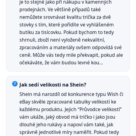
je to stejné jako při nákupu v kamenných
prodejnách. Ve většině případů také
nemůžete srovnávat kvalitu trička za dvě
stovky s tím, které pořídíte ve vyhlášeném
butiku za tisícovku. Pokud bychom to tedy
shrnuli, zboží není vyloženě nekvalitní,
zpracováním a materiály ovšem odpovídá své
ceně. Může vás tedy mile překvapit, pokud ale
očekáváte, že vám budou levné kou…
Jak sedí velikosti na Shein?
Shein má narozdíl od konkurence typu Wish či
eBay skvěle zpracované tabulky velikostí ke
každému produktu. Jejich “Průvodce velikostí”
vám ukáže, jaký obvod má tričko i jako jsou
dlouhé jeho rukávy a napoví vám také, jak
správně jednotlivé míry naměřit. Pokud tedy