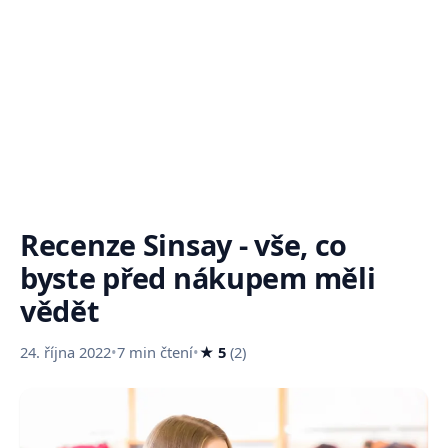
Recenze Sinsay - vše, co
byste před nákupem měli
vědět
24. října 2022
•
7 min čtení
•
★ 5
(2)