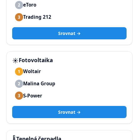
eToro
2
Trading 212
3
Srovnat →
☀️
Fotovoltaika
Woltair
1
Malina Group
2
S-Power
3
Srovnat →
🌡️
Tepelná čerpadla