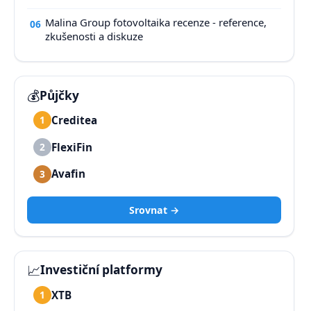
Malina Group fotovoltaika recenze - reference,
06
zkušenosti a diskuze
💰
Půjčky
Creditea
1
FlexiFin
2
Avafin
3
Srovnat →
📈
Investiční platformy
XTB
1