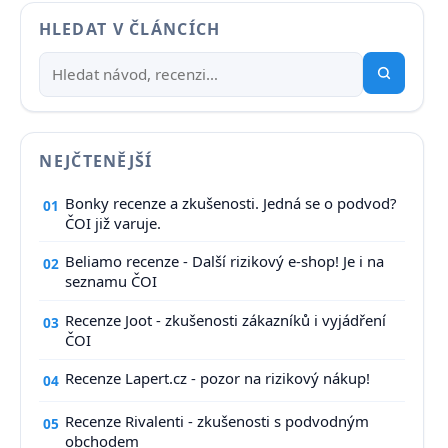
HLEDAT V ČLÁNCÍCH
NEJČTENĚJŠÍ
Bonky recenze a zkušenosti. Jedná se o podvod?
01
ČOI již varuje.
Beliamo recenze - Další rizikový e-shop! Je i na
02
seznamu ČOI
Recenze Joot - zkušenosti zákazníků i vyjádření
03
ČOI
Recenze Lapert.cz - pozor na rizikový nákup!
04
Recenze Rivalenti - zkušenosti s podvodným
05
obchodem