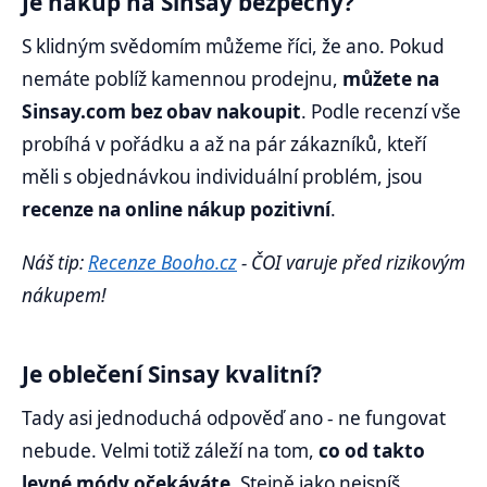
Je nákup na Sinsay bezpečný?
S klidným svědomím můžeme říci, že ano. Pokud
nemáte poblíž kamennou prodejnu,
můžete na
Sinsay.com bez obav nakoupit
. Podle recenzí vše
probíhá v pořádku a až na pár zákazníků, kteří
měli s objednávkou individuální problém, jsou
recenze na online nákup pozitivní
.
Náš tip:
Recenze Booho.cz
- ČOI varuje před rizikovým
nákupem!
Je oblečení Sinsay kvalitní?
Tady asi jednoduchá odpověď ano - ne fungovat
nebude. Velmi totiž záleží na tom,
co od takto
levné módy očekáváte
. Stejně jako nejspíš