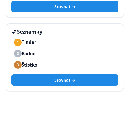
Srovnat →
💕
Seznamky
Tinder
1
Badoo
2
Štístko
3
Srovnat →