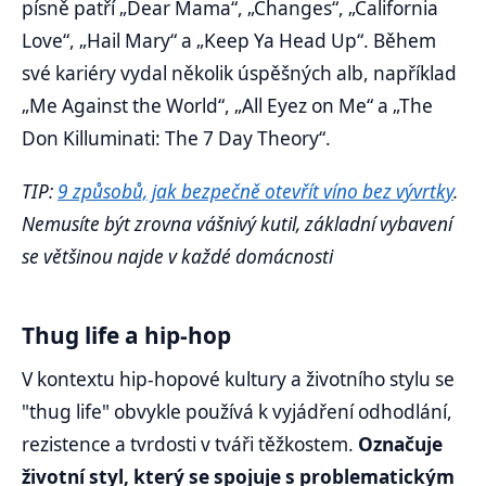
písně patří „Dear Mama“, „Changes“, „California
Love“, „Hail Mary“ a „Keep Ya Head Up“. Během
své kariéry vydal několik úspěšných alb, například
„Me Against the World“, „All Eyez on Me“ a „The
Don Killuminati: The 7 Day Theory“.
TIP:
9 způsobů, jak bezpečně otevřít víno bez vývrtky
.
Nemusíte být zrovna vášnivý kutil, základní vybavení
se většinou najde v každé domácnosti
Thug life a hip-hop
V kontextu hip-hopové kultury a životního stylu se
"thug life" obvykle používá k vyjádření odhodlání,
rezistence a tvrdosti v tváři těžkostem.
Označuje
životní styl, který se spojuje s problematickým