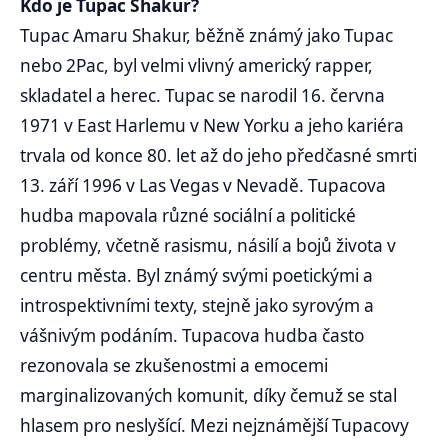
Kdo je Tupac Shakur?
Tupac Amaru Shakur, běžně známý jako Tupac
nebo 2Pac, byl velmi vlivný americký rapper,
skladatel a herec. Tupac se narodil 16. června
1971 v East Harlemu v New Yorku a jeho kariéra
trvala od konce 80. let až do jeho předčasné smrti
13. září 1996 v Las Vegas v Nevadě. Tupacova
hudba mapovala různé sociální a politické
problémy, včetně rasismu, násilí a bojů života v
centru města. Byl známý svými poetickými a
introspektivními texty, stejně jako syrovým a
vášnivým podáním. Tupacova hudba často
rezonovala se zkušenostmi a emocemi
marginalizovaných komunit, díky čemuž se stal
hlasem pro neslyšící. Mezi nejznámější Tupacovy