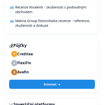
Recenze Rivalenti - zkušenosti s podvodným
05
obchodem
Malina Group fotovoltaika recenze - reference,
06
zkušenosti a diskuze
💰
Půjčky
Creditea
1
FlexiFin
2
Avafin
3
Srovnat →
📈
Investiční platformy