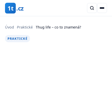
1t
.cz
Úvod
›
Praktické
›
Thug life – co to znamená?
PRAKTICKÉ