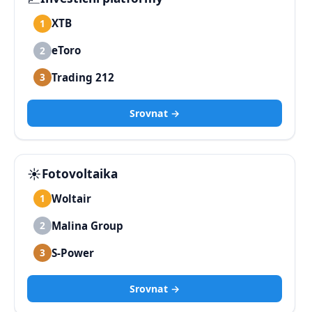
XTB
1
eToro
2
Trading 212
3
Srovnat →
☀️
Fotovoltaika
Woltair
1
Malina Group
2
S-Power
3
Srovnat →