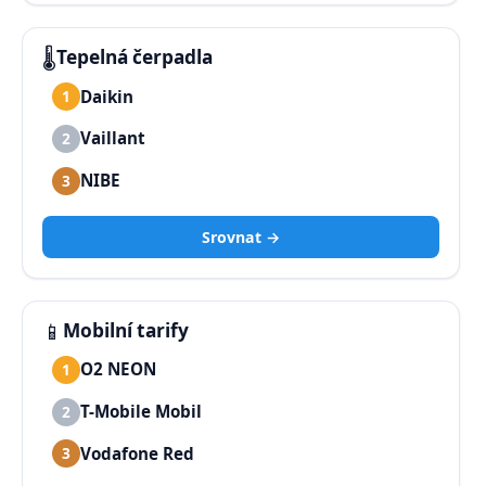
🌡️
Tepelná čerpadla
Daikin
1
Vaillant
2
NIBE
3
Srovnat →
📱
Mobilní tarify
O2 NEON
1
T-Mobile Mobil
2
Vodafone Red
3