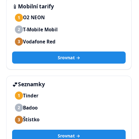
📱
Mobilní tarify
O2 NEON
1
T-Mobile Mobil
2
Vodafone Red
3
Srovnat →
💕
Seznamky
Tinder
1
Badoo
2
Štístko
3
Srovnat →