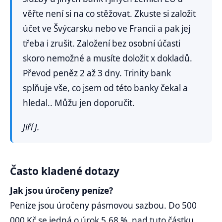
věřte není si na co stěžovat. Zkuste si založit
účet ve Švýcarsku nebo ve Francii a pak jej
třeba i zrušit. Založení bez osobní účasti
skoro nemožné a musíte doložit x dokladů.
Převod peněz 2 až 3 dny. Trinity bank
splňuje vše, co jsem od této banky čekal a
hledal.. Můžu jen doporučit.
Jiří J.
Často kladené dotazy
Jak jsou úročeny peníze?
Peníze jsou úročeny pásmovou sazbou. Do 500
000 Kč se jedná o úrok 5,68
%, nad tuto částku