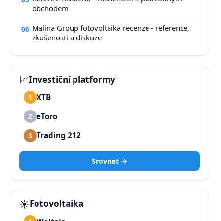
obchodem
Malina Group fotovoltaika recenze - reference,
06
zkušenosti a diskuze
📈
Investiční platformy
XTB
1
eToro
2
Trading 212
3
Srovnat →
☀️
Fotovoltaika