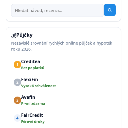
💰
Půjčky
Nezávislé srovnání rychlých online půjček a hypoték
roku 2026.
Creditea
1
Bez poplatků
FlexiFin
2
Vysoká schválenost
Avafin
3
První zdarma
FairCredit
4
Férové úroky