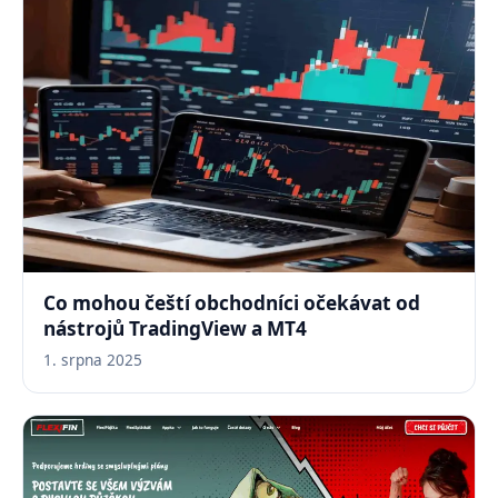
Co mohou čeští obchodníci očekávat od
nástrojů TradingView a MT4
1. srpna 2025