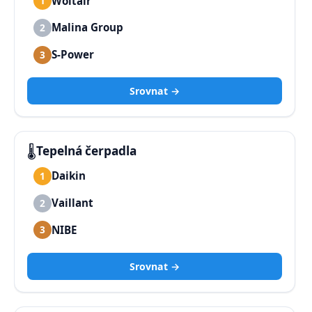
Woltair
1
Malina Group
2
S-Power
3
Srovnat →
🌡️
Tepelná čerpadla
Daikin
1
Vaillant
2
NIBE
3
Srovnat →