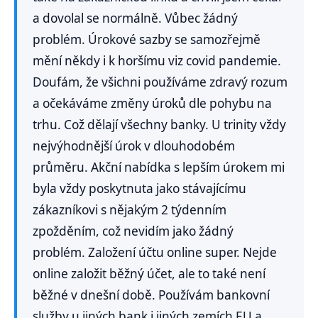
a dovolal se normálně. Vůbec žádný
problém. Úrokové sazby se samozřejmě
mění někdy i k horšímu viz covid pandemie.
Doufám, že všichni používáme zdravý rozum
a očekáváme změny úroků dle pohybu na
trhu. Což dělají všechny banky. U trinity vždy
nejvýhodnější úrok v dlouhodobém
průměru. Akční nabídka s lepším úrokem mi
byla vždy poskytnuta jako stávajícímu
zákazníkovi s nějakým 2 týdenním
zpožděním, což nevidím jako žádný
problém. Založení účtu online super. Nejde
online založit běžný účet, ale to také není
běžné v dnešní době. Používám bankovní
služby u jiných bank i jiných zemích EU a