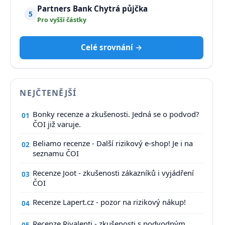
Partners Bank Chytrá půjčka
5
Pro vyšší částky
Celé srovnání →
NEJČTENĚJŠÍ
Bonky recenze a zkušenosti. Jedná se o podvod?
01
ČOI již varuje.
Beliamo recenze - Další rizikový e-shop! Je i na
02
seznamu ČOI
Recenze Joot - zkušenosti zákazníků i vyjádření
03
ČOI
Recenze Lapert.cz - pozor na rizikový nákup!
04
Recenze Rivalenti - zkušenosti s podvodným
05