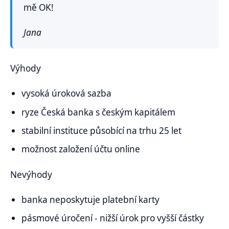
mě OK!
Jana
Výhody
vysoká úroková sazba
ryze Česká banka s českým kapitálem
stabilní instituce působící na trhu 25 let
možnost založení účtu online
Nevýhody
banka neposkytuje platební karty
pásmové úročení - nižší úrok pro vyšší částky