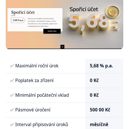
✅ Maximální roční úrok
5,68
% p.a.
✅ Poplatek za zřízení
0 Kč
✅ Minimální počáteční vklad
0 Kč
✅ Pásmové úročení
500 00 Kč
✅ Interval připisování úroků
měsíčně