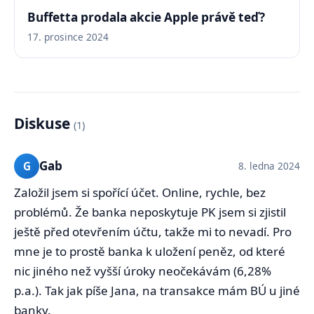
Buffetta prodala akcie Apple právě teď?
17. prosince 2024
Diskuse
(1)
Gab
G
8. ledna 2024
Založil jsem si spořící účet. Online, rychle, bez
problémů. Že banka neposkytuje PK jsem si zjistil
ještě před otevřením účtu, takže mi to nevadí. Pro
mne je to prostě banka k uložení peněz, od které
nic jiného než vyšší úroky neočekávám (6,28%
p.a.). Tak jak píše Jana, na transakce mám BÚ u jiné
banky.