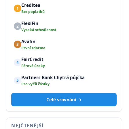
Creditea
1
Bez poplatků
FlexiFin
2
Vysoká schválenost
Avafin
3
První zdarma
FairCredit
4
Férové úroky
Partners Bank Chytrá půjčka
5
Pro vyšší částky
Celé srovnání →
NEJČTENĚJŠÍ