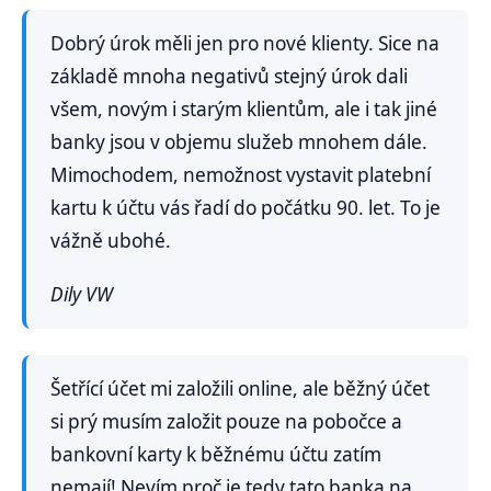
Dobrý úrok měli jen pro nové klienty. Sice na
základě mnoha negativů stejný úrok dali
všem, novým i starým klientům, ale i tak jiné
banky jsou v objemu služeb mnohem dále.
Mimochodem, nemožnost vystavit platební
kartu k účtu vás řadí do počátku 90. let. To je
vážně ubohé.
Dily VW
Šetřící účet mi založili online, ale běžný účet
si prý musím založit pouze na pobočce a
bankovní karty k běžnému účtu zatím
nemají! Nevím proč je tedy tato banka na