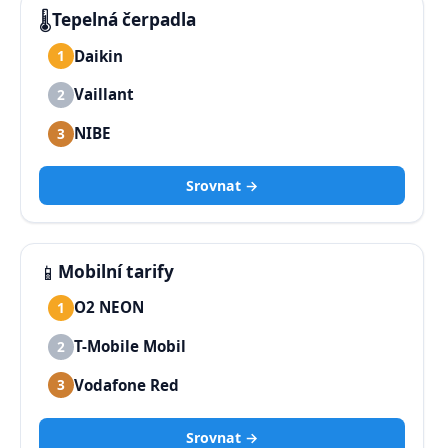
🌡️
Tepelná čerpadla
Daikin
1
Vaillant
2
NIBE
3
Srovnat →
📱
Mobilní tarify
O2 NEON
1
T-Mobile Mobil
2
Vodafone Red
3
Srovnat →