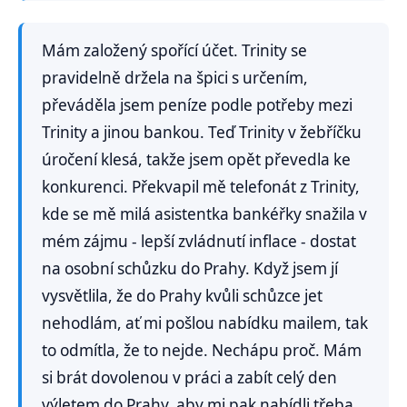
Mám založený spořící účet. Trinity se
pravidelně držela na špici s určením,
převáděla jsem peníze podle potřeby mezi
Trinity a jinou bankou. Teď Trinity v žebříčku
úročení klesá, takže jsem opět převedla ke
konkurenci. Překvapil mě telefonát z Trinity,
kde se mě milá asistentka bankéřky snažila v
mém zájmu - lepší zvládnutí inflace - dostat
na osobní schůzku do Prahy. Když jsem jí
vysvětlila, že do Prahy kvůli schůzce jet
nehodlám, ať mi pošlou nabídku mailem, tak
to odmítla, že to nejde. Nechápu proč. Mám
si brát dovolenou v práci a zabít celý den
výletem do Prahy, aby mi pak nabídli třeba