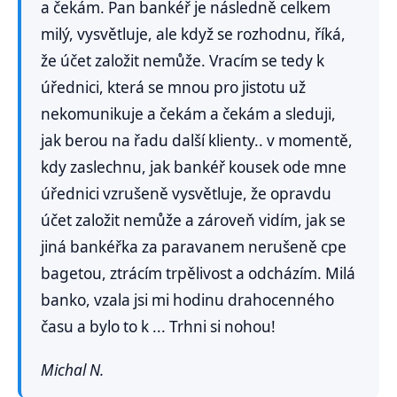
a čekám. Pan bankéř je následně celkem
milý, vysvětluje, ale když se rozhodnu, říká,
že účet založit nemůže. Vracím se tedy k
úřednici, která se mnou pro jistotu už
nekomunikuje a čekám a čekám a sleduji,
jak berou na řadu další klienty.. v momentě,
kdy zaslechnu, jak bankéř kousek ode mne
úřednici vzrušeně vysvětluje, že opravdu
účet založit nemůže a zároveň vidím, jak se
jiná bankéřka za paravanem nerušeně cpe
bagetou, ztrácím trpělivost a odcházím. Milá
banko, vzala jsi mi hodinu drahocenného
času a bylo to k ... Trhni si nohou!
Michal N.