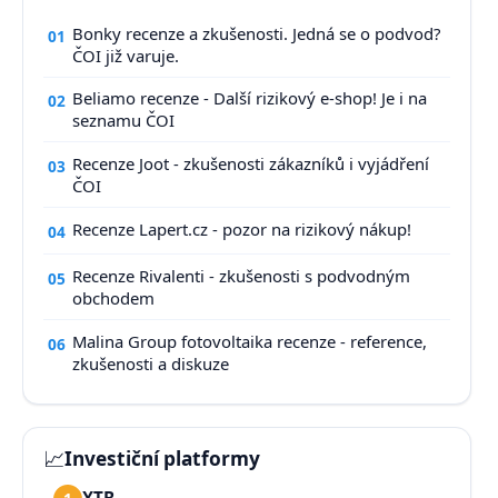
Bonky recenze a zkušenosti. Jedná se o podvod?
01
ČOI již varuje.
Beliamo recenze - Další rizikový e-shop! Je i na
02
seznamu ČOI
Recenze Joot - zkušenosti zákazníků i vyjádření
03
ČOI
Recenze Lapert.cz - pozor na rizikový nákup!
04
Recenze Rivalenti - zkušenosti s podvodným
05
obchodem
Malina Group fotovoltaika recenze - reference,
06
zkušenosti a diskuze
📈
Investiční platformy