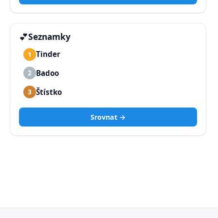
💕
Seznamky
Tinder
1
Badoo
2
Štístko
3
Srovnat →