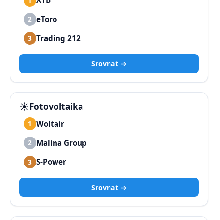
XTB
1
eToro
2
Trading 212
3
Srovnat →
☀️
Fotovoltaika
Woltair
1
Malina Group
2
S-Power
3
Srovnat →