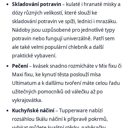
Skladování potravin
– kulaté i hranaté misky a
dózy různých velikostí, které slouží ke
skladování potravin ve spíži, lednici i mrazáku.
Nádoby jsou uzpůsobené pro jednotlivé typy
potravin nebo fungují univerzálně. Patří sem
ale také velmi populární chlebník a další
praktické vybavení.
Pečení
– kvásek snadno rozmícháte v Mix fixu či
Maxi fixu, ke kynutí těsta poslouží mísa
Ultimatum a k dalšímu tvoření máte celou řadu
užitečných pomocníků od válečku až po
vykrajovátka.
Kuchyňské náčiní
– Tupperware nabízí
rozsáhlou škálu náčiní k přípravě pokrmů,
vybírat můžete kvalitní stěrky, naběračky,