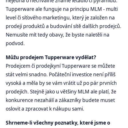
nejedná o nechvalně známé letadlo či pyramidu.
Tupperware ale funguje na principu MLM - multi
level či síťového marketingu, který je založen na
prodeji produktů a budování sítě dalších prodejců.
Nemusíte mít tedy obavy, že byste naletěli na
podvod.
Můžu prodejem Tupperware vydělat?
Prodejcem či prodejkyní Tupperware se můžete
stát velmi snadno. Počáteční investice není příliš
vysoká a měla by se vám vrátit už po pár prvních
prodejích. Stejně jako u většiny MLM ale platí, že
konkurence nezahálí a zákazníky budete muset
oslovit a zpracovat k nákupu sami.
Shrneme-li všechny poznatky, které jsme o