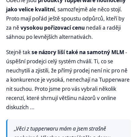
Obecně jsou
produkty Tupperware hodnoceny
jako velice kvalitní
, samozřejmě ale něco stojí.
Proto mají pořád ještě spoustu odpůrců, kteří by
za ně
vysokou pořizovací cenu
nedali a raději
sáhnou po levnějších alternativách.
Stejně tak
se názory liší také na samotný MLM
-
úspěšní prodejci celý systém chválí. Ti, co se
neuchytili a zjistili, že přímý prodej není nic pro ně
a konkurence je vysoká, nenechají na Tupperware
nit suchou. Proto jsme pro vás vybrali několik
recenzí, které shrnují většinu názorů v online
diskuzích ...
„Věci z tupperwaru mám a jsem strašně