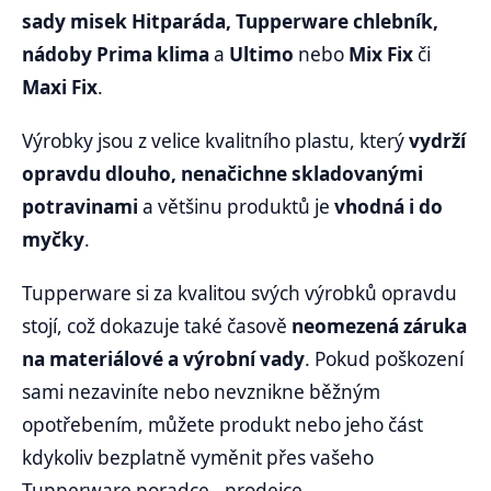
sady misek Hitparáda, Tupperware chlebník,
nádoby Prima klima
a
Ultimo
nebo
Mix Fix
či
Maxi Fix
.
Výrobky jsou z velice kvalitního plastu, který
vydrží
opravdu dlouho, nenačichne skladovanými
potravinami
a většinu produktů je
vhodná i do
myčky
.
Tupperware si za kvalitou svých výrobků opravdu
stojí, což dokazuje také časově
neomezená záruka
na materiálové a výrobní vady
. Pokud poškození
sami nezaviníte nebo nevznikne běžným
opotřebením, můžete produkt nebo jeho část
kdykoliv bezplatně vyměnit přes vašeho
Tupperware poradce - prodejce.