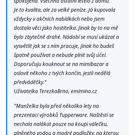
spokojená. Všechno ostatní letělo z domu.
Je to kvalita, ale za velké peníze. Já kupovala
vždycky v akčních nabídkách nebo jsem
dostala věci jako hostitelka. Jinak by to na mě
bylo zbytečně drahé. Nádobí se musí ukázat a
vysvětlit jak se s ním pracuje, jinak ho budeš
špatně používat a nebude plnit svůj účel.
Doporučuju kouknout se na mimibazar a
oslovit někoho z tvých končin, jestli nedělá
předváděčky."
Uživatelka TerezkaBrno, emimino.cz
"Manželka byla před několika lety na
prezentaci výrobků Tupperware. Naštěstí se
nechala nalákat pouze na koupi válečku,
plněného vodou a modré podložky, na kterou