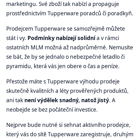
marketingu. Své zboží tak nabízí a propaguje
prostřednictvím Tupperware poradců či poradkyň.
Prodejcem Tupperware se samozřejmě můžete
stát i vy.
Podmínky nabízejí solidní
a v rámci
ostatních MLM možná až nadprůměrné. Nemusíte
se bát, že by se jednalo o nebezpečné letadlo či
pyramidu, která vás jen obere o čas a peníze.
Přestože máte s Tupperware výhodu prodeje
skutečně kvalitních a léty prověřených produktů,
ani tak
není výdělek snadný, natož jistý
. A
neobejde se bez počáteční investice.
Nejprve bude nutné si sehnat aktivního prodejce,
který vás do sítě Tupperware zaregistruje, druhým