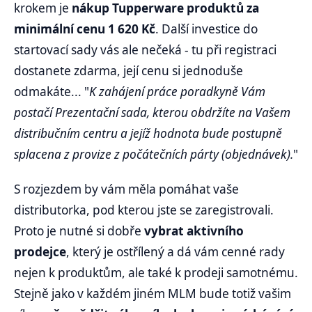
krokem je
nákup Tupperware produktů za
minimální cenu 1 620 Kč
. Další investice do
startovací sady vás ale nečeká - tu při registraci
dostanete zdarma, její cenu si jednoduše
odmakáte... "
K zahájení práce poradkyně Vám
postačí Prezentační sada, kterou obdržíte na Vašem
distribučním centru a jejíž hodnota bude postupně
splacena z provize z počátečních párty (objednávek).
"
S rozjezdem by vám měla pomáhat vaše
distributorka, pod kterou jste se zaregistrovali.
Proto je nutné si dobře
vybrat aktivního
prodejce
, který je ostřílený a dá vám cenné rady
nejen k produktům, ale také k prodeji samotnému.
Stejně jako v každém jiném MLM bude totiž vašim