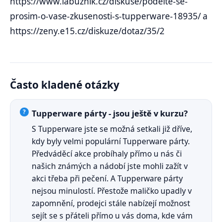
https://www.labuznik.cz/diskuse/podelte-se-
prosim-o-vase-zkusenosti-s-tupperware-18935/ a
https://zeny.e15.cz/diskuze/dotaz/35/2
Často kladené otázky
Tupperware párty - jsou ještě v kurzu?
S Tupperware jste se možná setkali již dříve,
kdy byly velmi populární Tupperware párty.
Předváděcí akce probíhaly přímo u nás či
našich známých a nádobí jste mohli zažít v
akci třeba při pečení. A Tupperware párty
nejsou minulostí. Přestože maličko upadly v
zapomnění, prodejci stále nabízejí možnost
sejít se s přáteli přímo u vás doma, kde vám