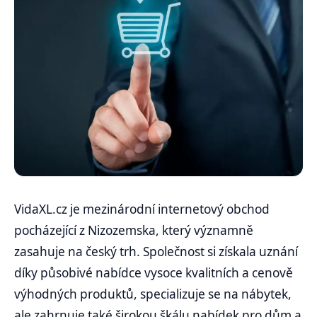
VidaXL.cz je mezinárodní internetový obchod
pocházející z Nizozemska, který významně
zasahuje na český trh. Společnost si získala uznání
díky působivé nabídce vysoce kvalitních a cenově
výhodných produktů, specializuje se na nábytek,
ale zahrnuje také širokou škálu nabídek pro dům a