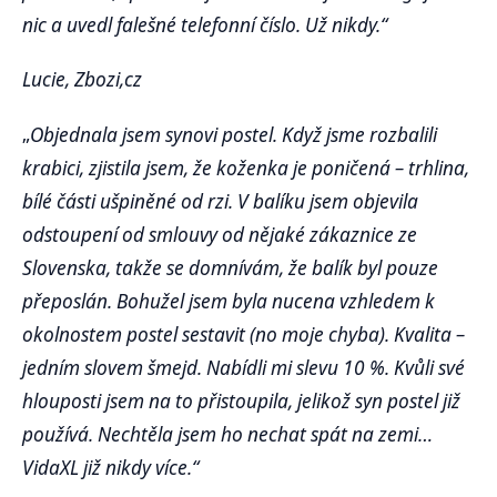
nic a uvedl falešné telefonní číslo. Už nikdy.“
Lucie, Zbozi,cz
„
Objednala jsem synovi postel. Když jsme rozbalili
krabici, zjistila jsem, že koženka je poničená – trhlina,
bílé části ušpiněné od rzi. V balíku jsem objevila
odstoupení od smlouvy od nějaké zákaznice ze
Slovenska, takže se domnívám, že balík byl pouze
přeposlán. Bohužel jsem byla nucena vzhledem k
okolnostem postel sestavit (no moje chyba). Kvalita –
jedním slovem šmejd. Nabídli mi slevu 10 %. Kvůli své
hlouposti jsem na to přistoupila, jelikož syn postel již
používá. Nechtěla jsem ho nechat spát na zemi…
VidaXL již nikdy více.“