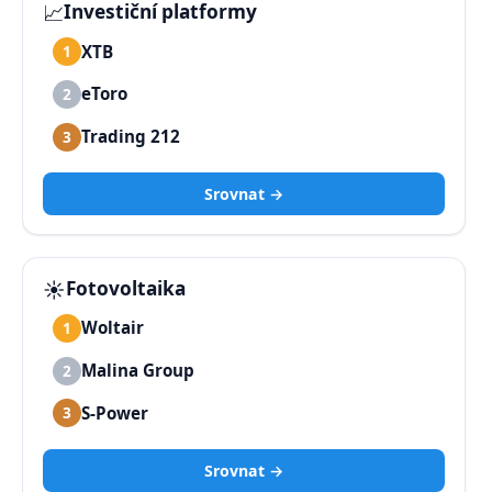
📈
Investiční platformy
XTB
1
eToro
2
Trading 212
3
Srovnat →
☀️
Fotovoltaika
Woltair
1
Malina Group
2
S-Power
3
Srovnat →