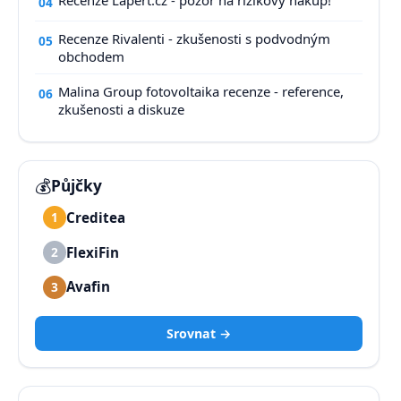
Recenze Lapert.cz - pozor na rizikový nákup!
04
Recenze Rivalenti - zkušenosti s podvodným
05
obchodem
Malina Group fotovoltaika recenze - reference,
06
zkušenosti a diskuze
💰
Půjčky
Creditea
1
FlexiFin
2
Avafin
3
Srovnat →