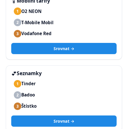
📱
Mobilní tarify
O2 NEON
1
T-Mobile Mobil
2
Vodafone Red
3
Srovnat →
💕
Seznamky
Tinder
1
Badoo
2
Štístko
3
Srovnat →