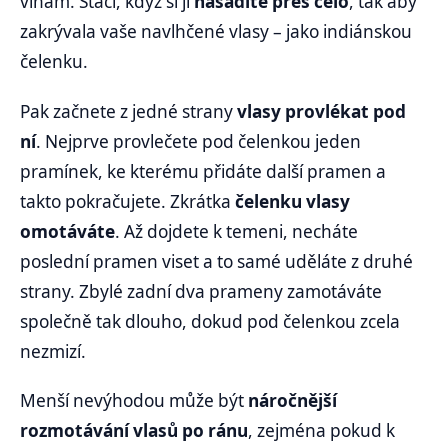
vlnám. Stačí, když si ji
nasadíte přes čelo
, tak aby
zakrývala vaše navlhčené vlasy – jako indiánskou
čelenku.
Pak začnete z jedné strany
vlasy provlékat pod
ní
. Nejprve provlečete pod čelenkou jeden
pramínek, ke kterému přidáte další pramen a
takto pokračujete. Zkrátka
čelenku vlasy
omotáváte
. Až dojdete k temeni, necháte
poslední pramen viset a to samé uděláte z druhé
strany. Zbylé zadní dva prameny zamotáváte
společně tak dlouho, dokud pod čelenkou zcela
nezmizí.
Menší nevýhodou může být
náročnější
rozmotávání vlasů po ránu
, zejména pokud k