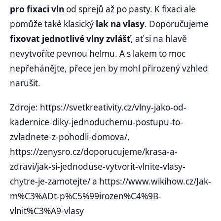
pro fixaci vln
od sprejů až po pasty. K fixaci ale
pomůže také klasický
lak na vlasy
. Doporučujeme
fixovat jednotlivé vlny zvlášť
, ať si na hlavě
nevytvoříte pevnou helmu. A s lakem to moc
nepřehánějte, přece jen by mohl přirozený vzhled
narušit.
Zdroje: https://svetkreativity.cz/vlny-jako-od-
kadernice-diky-jednoduchemu-postupu-to-
zvladnete-z-pohodli-domova/,
https://zenysro.cz/doporucujeme/krasa-a-
zdravi/jak-si-jednoduse-vytvorit-vlnite-vlasy-
chytre-je-zamotejte/ a https://www.wikihow.cz/Jak-
m%C3%ADt-p%C5%99irozen%C4%9B-
vlnit%C3%A9-vlasy