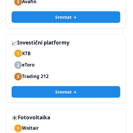
Avafin
3
Srovnat →
📈
Investiční platformy
XTB
1
eToro
2
Trading 212
3
Srovnat →
☀️
Fotovoltaika
Woltair
1