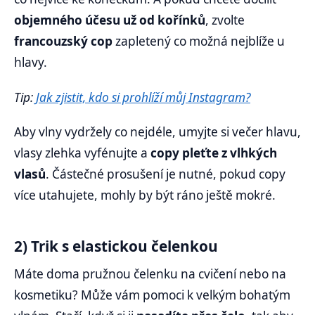
objemného účesu už od kořínků
, zvolte
francouzský cop
zapletený co možná nejblíže u
hlavy.
Tip:
Jak zjistit, kdo si prohlíží můj Instagram?
Aby vlny vydržely co nejdéle, umyjte si večer hlavu,
vlasy zlehka vyfénujte a
copy pleťte z vlhkých
vlasů
. Částečné prosušení je nutné, pokud copy
více utahujete, mohly by být ráno ještě mokré.
2) Trik s elastickou čelenkou
Máte doma pružnou čelenku na cvičení nebo na
kosmetiku? Může vám pomoci k velkým bohatým