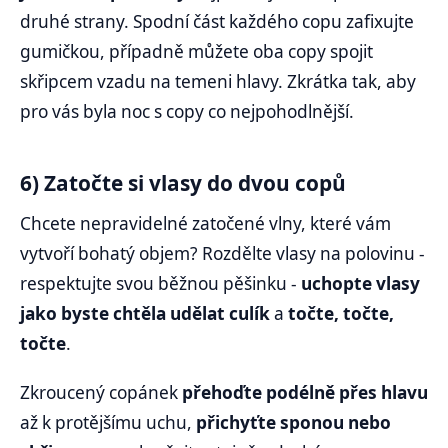
druhé strany. Spodní část každého copu zafixujte
gumičkou, případně můžete oba copy spojit
skřipcem vzadu na temeni hlavy. Zkrátka tak, aby
pro vás byla noc s copy co nejpohodlnější.
6) Zatočte si vlasy do dvou copů
Chcete nepravidelné zatočené vlny, které vám
vytvoří bohatý objem? Rozdělte vlasy na polovinu -
respektujte svou běžnou pěšinku -
uchopte vlasy
jako byste chtěla udělat culík
a
točte, točte,
točte
.
Zkroucený copánek
přehoďte podélně přes hlavu
až k protějšímu uchu,
přichyťte sponou nebo