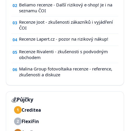
Beliamo recenze - Další rizikový e-shop! Je i na
02
seznamu ČOI
Recenze Joot - zkušenosti zákazníků i vyjádření
03
ČOI
Recenze Lapert.cz - pozor na rizikový nákup!
04
Recenze Rivalenti - zkušenosti s podvodným
05
obchodem
Malina Group fotovoltaika recenze - reference,
06
zkušenosti a diskuze
💰
Půjčky
Creditea
1
FlexiFin
2