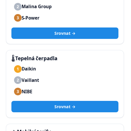
Malina Group
2
S-Power
3
Srovnat →
🌡️
Tepelná čerpadla
Daikin
1
Vaillant
2
NIBE
3
Srovnat →