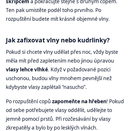
skřipcem
a pokračujte stejně s druhým copem.
Ten pak umistěte podél toho prvního. Po
rozpuštění budete mít krásně objemné vlny.
Jak zafixovat vlny nebo kudrlinky?
Pokud si chcete vlny udělat přes noc, vždy byste
měla mít před zapletením nebo jinou úpravou
vlasy lehce vlhké
. Když v požadované pozici
uschonou, budou vlny mnohem pevnější než
kdybyste vlasy zaplétali “nasucho”.
Po rozpuštění copů
zapomeňte na hřeben
! Pokud
od sebe potřebujete vlasy oddělit, udělejte to
jemně pomocí prstů. Při rozčesávání by vlasy
zkrepatěly a bylo by po lesklých vlnách.