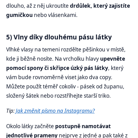
dlouho, až z něj ukroutíte
drdůlek, který zajistíte
gumičkou
nebo vlásenkami.
5) Vlny díky dlouhému pásu látky
Vlhké vlasy na temeni rozdělte pěšinkou v místě,
kde ji běžně nosíte. Na vrcholku hlavy
upevněte
pomocí spony či skřipce úzký pás látky
, který
vám bude rovnoměrně viset jako dva copy.
Můžete použít téměř cokoliv - pásek od županu,
složený šátek nebo rozstříhejte starší triko.
Tip:
Jak změnit písmo na Instagramu?
Okolo látky začněte
postupně namotávat
jednotlivé prameny
nejprve z jedné a pak také z