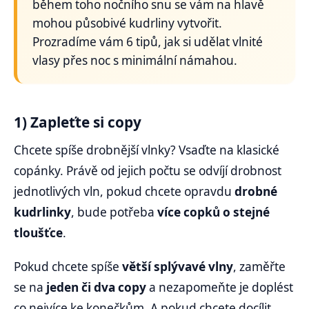
během toho nočního snu se vám na hlavě
mohou působivé kudrliny vytvořit.
Prozradíme vám 6 tipů, jak si udělat vlnité
vlasy přes noc s minimální námahou.
1) Zapleťte si copy
Chcete spíše drobnější vlnky? Vsaďte na klasické
copánky. Právě od jejich počtu se odvíjí drobnost
jednotlivých vln, pokud chcete opravdu
drobné
kudrlinky
, bude potřeba
více copků o stejné
tloušťce
.
Pokud chcete spíše
větší splývavé vlny
, zaměřte
se na
jeden či dva copy
a nezapomeňte je doplést
co nejvíce ke konečkům. A pokud chcete docílit