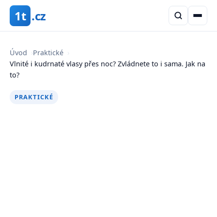
1t
.cz
Úvod
›
Praktické
›
Vlnité i kudrnaté vlasy přes noc? Zvládnete to i sama. Jak na
to?
PRAKTICKÉ