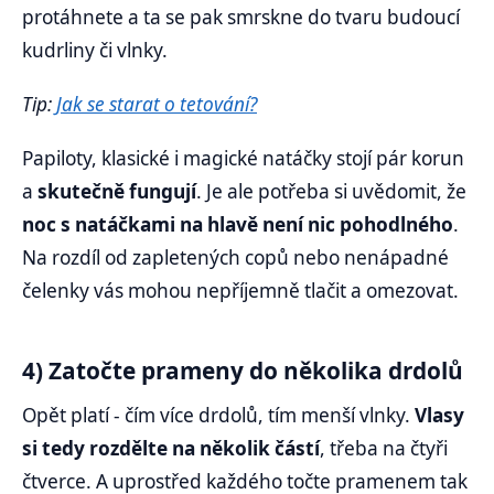
protáhnete a ta se pak smrskne do tvaru budoucí
kudrliny či vlnky.
Tip:
Jak se starat o tetování?
Papiloty, klasické i magické natáčky stojí pár korun
a
skutečně fungují
. Je ale potřeba si uvědomit, že
noc s natáčkami na hlavě není nic pohodlného
.
Na rozdíl od zapletených copů nebo nenápadné
čelenky vás mohou nepříjemně tlačit a omezovat.
4) Zatočte prameny do několika drdolů
Opět platí - čím více drdolů, tím menší vlnky.
Vlasy
si tedy rozdělte na několik částí
, třeba na čtyři
čtverce. A uprostřed každého točte pramenem tak