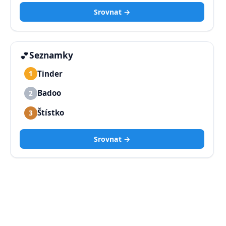
Srovnat →
💕
Seznamky
Tinder
1
Badoo
2
Štístko
3
Srovnat →