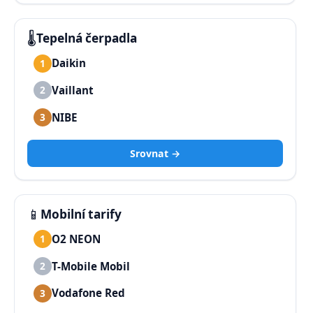
🌡️
Tepelná čerpadla
Daikin
1
Vaillant
2
NIBE
3
Srovnat →
📱
Mobilní tarify
O2 NEON
1
T-Mobile Mobil
2
Vodafone Red
3