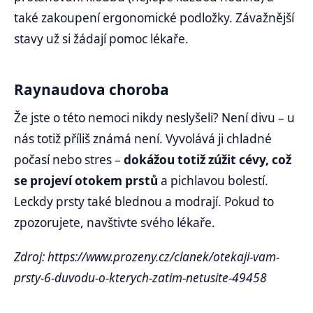
také zakoupení ergonomické podložky. Závažnější
stavy už si žádají pomoc lékaře.
Raynaudova choroba
Že jste o této nemoci nikdy neslyšeli? Není divu – u
nás totiž příliš známá není. Vyvolává ji chladné
počasí nebo stres –
dokážou totiž zúžit cévy, což
se projeví otokem prstů
a pichlavou bolestí.
Leckdy prsty také blednou a modrají. Pokud to
zpozorujete, navštivte svého lékaře.
Zdroj: https://www.prozeny.cz/clanek/otekaji-vam-
prsty-6-duvodu-o-kterych-zatim-netusite-49458