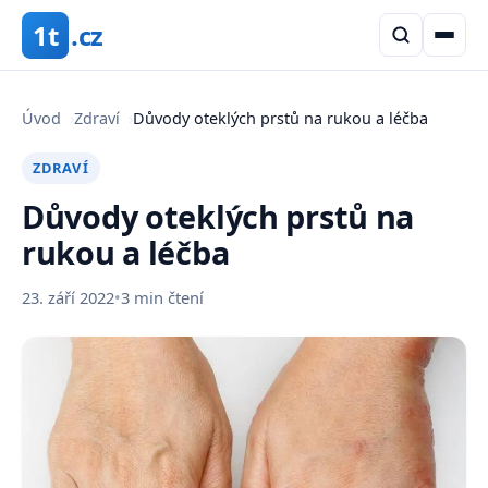
1t
.cz
Úvod
›
Zdraví
›
Důvody oteklých prstů na rukou a léčba
ZDRAVÍ
Důvody oteklých prstů na
rukou a léčba
23. září 2022
•
3 min čtení