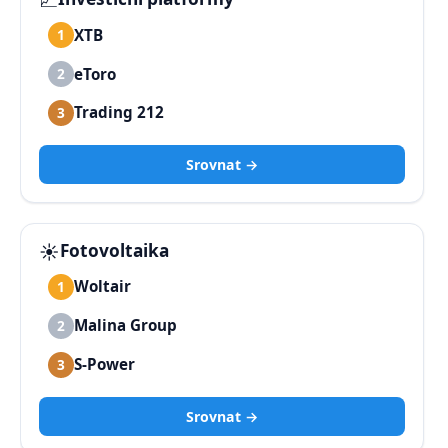
XTB
1
eToro
2
Trading 212
3
Srovnat →
☀️
Fotovoltaika
Woltair
1
Malina Group
2
S-Power
3
Srovnat →