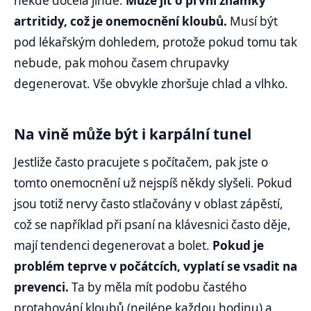
někde docela jinde.
Může jít o první známky
artritidy, což je onemocnění kloubů.
Musí být
pod lékařským dohledem, protože pokud tomu tak
nebude, pak mohou časem chrupavky
degenerovat. Vše obvykle zhoršuje chlad a vlhko.
Na vině může být i karpální tunel
Jestliže často pracujete s počítačem, pak jste o
tomto onemocnění už nejspíš někdy slyšeli. Pokud
jsou totiž nervy často stlačovány v oblast zápěstí,
což se například při psaní na klávesnici často děje,
mají tendenci degenerovat a bolet.
Pokud je
problém teprve v počátcích, vyplatí se vsadit na
prevenci.
Ta by měla mít podobu častého
protahování kloubů (nejlépe každou hodinu) a