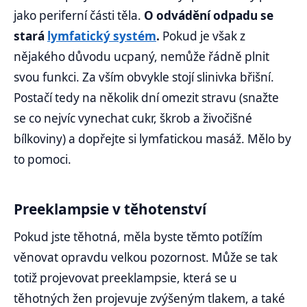
jako periferní části těla.
O odvádění odpadu se
stará
lymfatický systém
.
Pokud je však z
nějakého důvodu ucpaný, nemůže řádně plnit
svou funkci. Za vším obvykle stojí slinivka břišní.
Postačí tedy na několik dní omezit stravu (snažte
se co nejvíc vynechat cukr, škrob a živočišné
bílkoviny) a dopřejte si lymfatickou masáž. Mělo by
to pomoci.
Preeklampsie v těhotenství
Pokud jste těhotná, měla byste těmto potížím
věnovat opravdu velkou pozornost. Může se tak
totiž projevovat preeklampsie, která se u
těhotných žen projevuje zvýšeným tlakem, a také