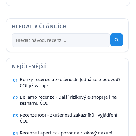
HLEDAT V ČLÁNCÍCH
NEJČTENĚJŠÍ
Bonky recenze a zkušenosti. Jedná se o podvod?
01
ČOI již varuje.
Beliamo recenze - Další rizikový e-shop! Je i na
02
seznamu ČOI
Recenze Joot - zkušenosti zákazníků i vyjádření
03
ČOI
Recenze Lapert.cz - pozor na rizikový nákup!
04