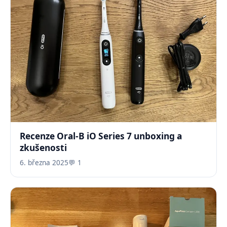
Recenze Oral-B iO Series 7 unboxing a
zkušenosti
6. března 2025
💬 1