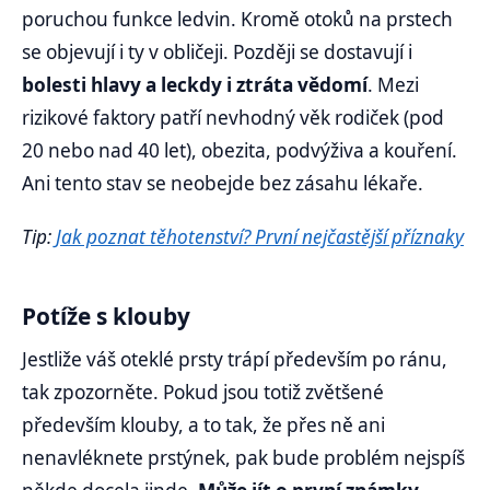
poruchou funkce ledvin. Kromě otoků na prstech
se objevují i ty v obličeji. Později se dostavují i
bolesti hlavy a leckdy i ztráta vědomí
. Mezi
rizikové faktory patří nevhodný věk rodiček (pod
20 nebo nad 40 let), obezita, podvýživa a kouření.
Ani tento stav se neobejde bez zásahu lékaře.
Tip:
Jak poznat těhotenství? První nejčastější příznaky
Potíže s klouby
Jestliže váš oteklé prsty trápí především po ránu,
tak zpozorněte. Pokud jsou totiž zvětšené
především klouby, a to tak, že přes ně ani
nenavléknete prstýnek, pak bude problém nejspíš