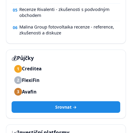
Recenze Rivalenti - zkušenosti s podvodným
05
obchodem
Malina Group fotovoltaika recenze - reference,
06
zkušenosti a diskuze
💰
Půjčky
Creditea
1
FlexiFin
2
Avafin
3
Srovnat →
📈
Investiční platformy