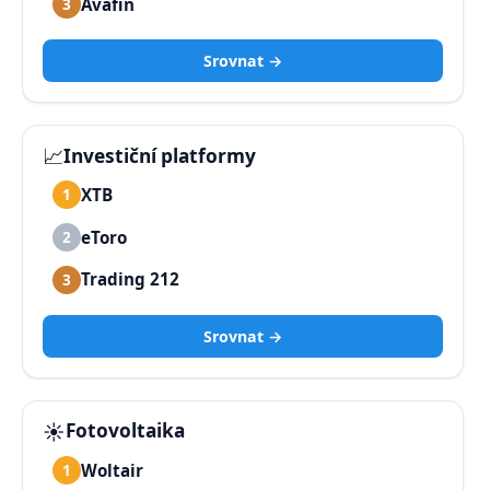
Avafin
3
Srovnat →
📈
Investiční platformy
XTB
1
eToro
2
Trading 212
3
Srovnat →
☀️
Fotovoltaika
Woltair
1