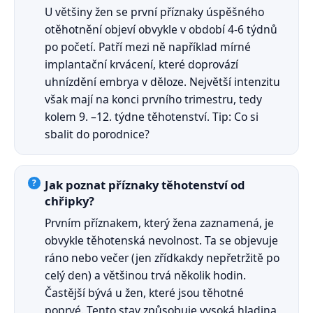
U většiny žen se první příznaky úspěšného
otěhotnění objeví obvykle v období 4-6 týdnů
po početí. Patří mezi ně například mírné
implantační krvácení, které doprovází
uhnízdění embrya v děloze. Největší intenzitu
však mají na konci prvního trimestru, tedy
kolem 9. –12. týdne těhotenství. Tip: Co si
sbalit do porodnice?
Jak poznat příznaky těhotenství od
chřipky?
Prvním příznakem, který žena zaznamená, je
obvykle těhotenská nevolnost. Ta se objevuje
ráno nebo večer (jen zřídkakdy nepřetržitě po
celý den) a většinou trvá několik hodin.
Častější bývá u žen, které jsou těhotné
poprvé. Tento stav způsobuje vysoká hladina