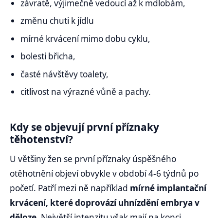
závratě, výjimečně vedoucí až k mdlobám,
změnu chuti k jídlu
mírné krvácení mimo dobu cyklu,
bolesti břicha,
časté návštěvy toalety,
citlivost na výrazné vůně a pachy.
Kdy se objevují první příznaky
těhotenství?
U většiny žen se první příznaky úspěšného
otěhotnění objeví obvykle v období 4-6 týdnů po
početí. Patří mezi ně například
mírné implantační
krvácení, které doprovází uhnízdění embrya v
děloze
. Největší intenzitu však mají na konci