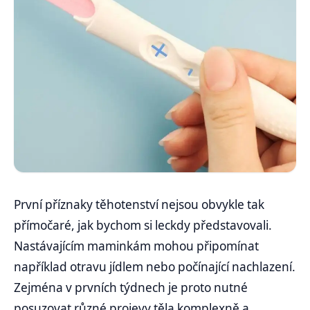
První příznaky těhotenství nejsou obvykle tak
přímočaré, jak bychom si leckdy představovali.
Nastávajícím maminkám mohou připomínat
například otravu jídlem nebo počínající nachlazení.
Zejména v prvních týdnech je proto nutné
posuzovat různé projevy těla komplexně a