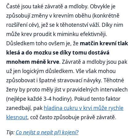
Časté jsou také závratě a mdloby. Obvykle je
způsobují změny v krevním oběhu (konkrétně
rozšíření cév), jež se k těhotenství váží. Díky nim
může krev proudit k miminku efektivněji.
Důsledkem toho ovšem je, že
matčin krevní tlak
klesá a do mozku se díky tomu dostává
mnohem méně krve
. Závratě a mdloby jsou pak
už jen logickým důsledkem. Vše však mohou
způsobovat i špatné stravovací návyky. Těhotné
ženy by proto měly jíst v pravidelných intervalech
(nejlépe každé 3-4 hodiny). Pokud tento faktor
zanedbají, pak
hladina cukru v krvi může rychle
klesnout
, což často způsobuje právě závratě.
Tip:
Co nejíst a nepít při kojení?