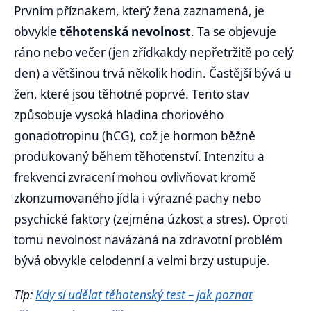
Prvním příznakem, který žena zaznamená, je
obvykle
těhotenská nevolnost
. Ta se objevuje
ráno nebo večer (jen zřídkakdy nepřetržitě po celý
den) a většinou trvá několik hodin. Častější bývá u
žen, které jsou těhotné poprvé. Tento stav
způsobuje vysoká hladina choriového
gonadotropinu (hCG), což je hormon běžně
produkovaný během těhotenství. Intenzitu a
frekvenci zvracení mohou ovlivňovat kromě
zkonzumovaného jídla i výrazné pachy nebo
psychické faktory (zejména úzkost a stres). Oproti
tomu nevolnost navázaná na zdravotní problém
bývá obvykle celodenní a velmi brzy ustupuje.
Tip:
Kdy si udělat těhotenský test – jak poznat