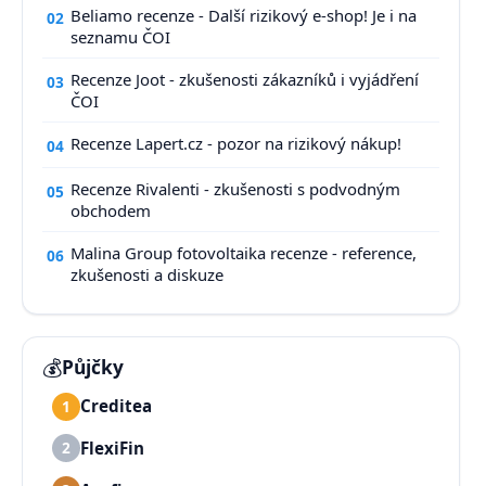
Beliamo recenze - Další rizikový e-shop! Je i na
02
seznamu ČOI
Recenze Joot - zkušenosti zákazníků i vyjádření
03
ČOI
Recenze Lapert.cz - pozor na rizikový nákup!
04
Recenze Rivalenti - zkušenosti s podvodným
05
obchodem
Malina Group fotovoltaika recenze - reference,
06
zkušenosti a diskuze
💰
Půjčky
Creditea
1
FlexiFin
2