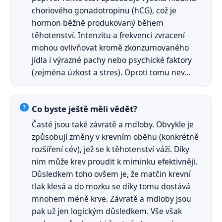
choriového gonadotropinu (hCG), což je
hormon běžně produkovaný během
těhotenství. Intenzitu a frekvenci zvracení
mohou ovlivňovat kromě zkonzumovaného
jídla i výrazné pachy nebo psychické faktory
(zejména úzkost a stres). Oproti tomu nev…
Co byste ještě měli vědět?
Časté jsou také závratě a mdloby. Obvykle je
způsobují změny v krevním oběhu (konkrétně
rozšíření cév), jež se k těhotenství váží. Díky
nim může krev proudit k miminku efektivněji.
Důsledkem toho ovšem je, že matčin krevní
tlak klesá a do mozku se díky tomu dostává
mnohem méně krve. Závratě a mdloby jsou
pak už jen logickým důsledkem. Vše však