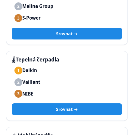
Malina Group
2
S-Power
3
Srovnat →
🌡️
Tepelná čerpadla
Daikin
1
Vaillant
2
NIBE
3
Srovnat →