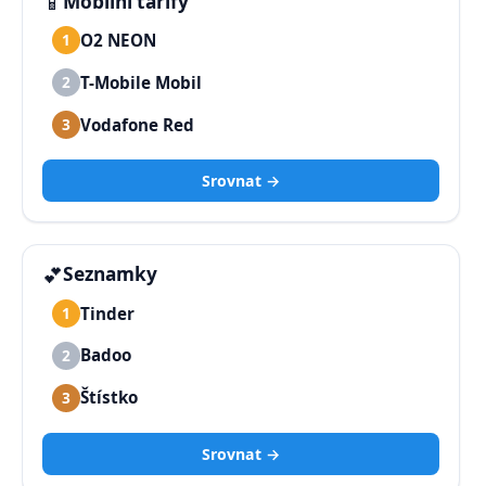
📱
Mobilní tarify
O2 NEON
1
T-Mobile Mobil
2
Vodafone Red
3
Srovnat →
💕
Seznamky
Tinder
1
Badoo
2
Štístko
3
Srovnat →