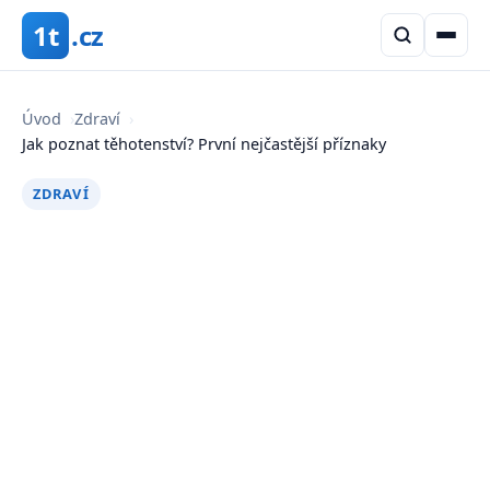
1t
.cz
Úvod
›
Zdraví
›
Jak poznat těhotenství? První nejčastější příznaky
ZDRAVÍ