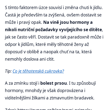
S tímto faktorem úzce souvisí i změna chuti k jídlu.
Častá je především ta zvýšená, ovšem dostavit se
může i pravý opak.
Na vině jsou hormony a
nikoli nutriční požadavky vyvíjejícího se dítěte
,
jak se často věří. Dostavit se tak paradoxně může i
odpor k jídlům, které měly těhotné ženy až
doposud v oblibě a naopak chuť na ta, která
nemohly doslova ani cítit.
Tip:
Co je těhotenská cukrovka?
A za zmínku stojí i
bolest prsou
. I tu způsobují
hormony, mnohdy je však doprovázena i
viditelnějšími žilkami a ztmavnutím bradavek.