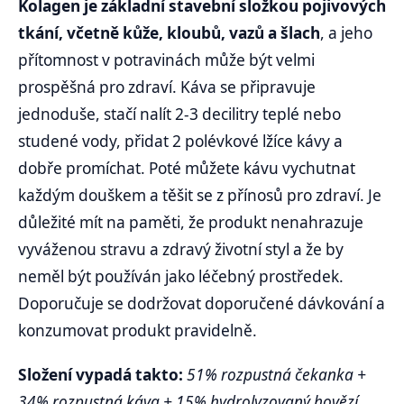
Kolagen je základní stavební složkou pojivových
tkání, včetně kůže, kloubů, vazů a šlach
, a jeho
přítomnost v potravinách může být velmi
prospěšná pro zdraví. Káva se připravuje
jednoduše, stačí nalít 2-3 decilitry teplé nebo
studené vody, přidat 2 polévkové lžíce kávy a
dobře promíchat. Poté můžete kávu vychutnat
každým douškem a těšit se z přínosů pro zdraví. Je
důležité mít na paměti, že produkt nenahrazuje
vyváženou stravu a zdravý životní styl a že by
neměl být používán jako léčebný prostředek.
Doporučuje se dodržovat doporučené dávkování a
konzumovat produkt pravidelně.
Složení vypadá takto:
51% rozpustná čekanka +
34% rozpustná káva + 15% hydrolyzovaný hovězí