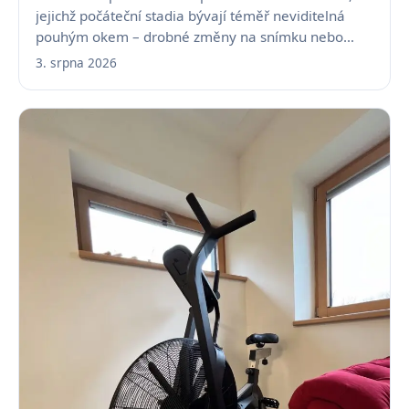
jejichž počáteční stadia bývají téměř neviditelná
pouhým okem – drobné změny na snímku nebo
fotografii…
3. srpna 2026