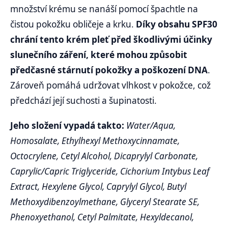
množství krému se nanáší pomocí špachtle na
čistou pokožku obličeje a krku.
Díky obsahu SPF30
chrání tento krém pleť před škodlivými účinky
slunečního záření, které mohou způsobit
předčasné stárnutí pokožky a poškození DNA
.
Zároveň pomáhá udržovat vlhkost v pokožce, což
předchází její suchosti a šupinatosti.
Jeho složení vypadá takto:
Water/Aqua,
Homosalate, Ethylhexyl Methoxycinnamate,
Octocrylene, Cetyl Alcohol, Dicaprylyl Carbonate,
Caprylic/Capric Triglyceride, Cichorium Intybus Leaf
Extract, Hexylene Glycol, Caprylyl Glycol, Butyl
Methoxydibenzoylmethane, Glyceryl Stearate SE,
Phenoxyethanol, Cetyl Palmitate, Hexyldecanol,