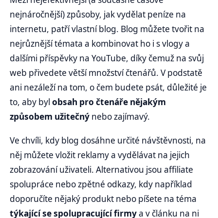
nejnáročnější) způsoby, jak vydělat peníze na
internetu, patří vlastní blog. Blog můžete tvořit na
nejrůznější témata a kombinovat ho i s vlogy a
dalšími příspěvky na YouTube, díky čemuž na svůj
web přivedete větší množství čtenářů. V podstatě
ani nezáleží na tom, o čem budete psát, důležité je
to, aby byl
obsah pro čtenáře nějakým
způsobem užitečný
nebo zajímavý.
Ve chvíli, kdy blog dosáhne určité návštěvnosti, na
něj můžete vložit reklamy a vydělávat na jejich
zobrazování uživateli. Alternativou jsou affiliate
spolupráce nebo zpětné odkazy, kdy například
doporučíte nějaký produkt nebo píšete na téma
týkající se spolupracující firmy
a v článku na ni