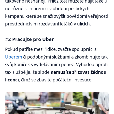
takového neshánějí. Příležitost můžete najít také u
nejrůznějších firem či v období politických
kampaní, které se snaží zvýšit povědomí veřejnosti
prostřednictvím rozdávání letáků v ulicích.
#2 Pracujte pro Uber
Pokud patříte mezi řidiče, zvažte spolupráci s
Uberem
či podobnými službami a zkombinujte tak
svůj koníček s vyděláváním peněz. Výhodou oproti
taxislužbě je, že si zde
nemusíte zřizovat žádnou
licenci
, čímž se zbavíte počáteční investice.