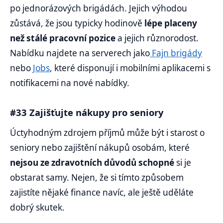
po jednorázových brigádách. Jejich výhodou
zůstává, že jsou typicky hodinově
lépe placeny
než stálé pracovní pozice
a jejich různorodost.
Nabídku najdete na serverech jako
Fajn brigády
nebo
Jobs
, které disponují i mobilními aplikacemi s
notifikacemi na nové nabídky.
#33 Zajišťujte nákupy pro seniory
Úctyhodným zdrojem příjmů může být i starost o
seniory nebo zajištění nákupů osobám, které
nejsou ze zdravotních důvodů schopné
si je
obstarat samy. Nejen, že si tímto způsobem
zajistíte nějaké finance navíc, ale ještě uděláte
dobrý skutek.