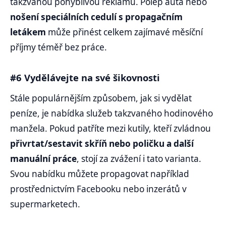
takzvanou pohyblivou reklamu. Polep auta nebo
nošení speciálních cedulí s propagačním
letákem
může přinést celkem zajímavé měsíční
příjmy téměř bez práce.
#6 Vydělávejte na své šikovnosti
Stále populárnějším způsobem, jak si vydělat
peníze, je nabídka služeb takzvaného hodinového
manžela. Pokud patříte mezi kutily, kteří zvládnou
přivrtat/sestavit skříň nebo poličku a další
manuální práce
, stojí za zvážení i tato varianta.
Svou nabídku můžete propagovat například
prostřednictvím Facebooku nebo inzerátů v
supermarketech.