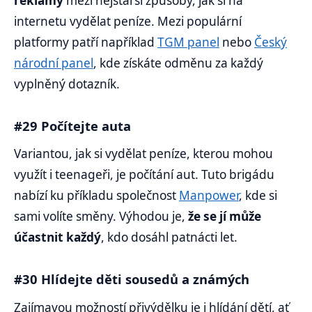
reklamy
mezi nejstarší způsoby, jak si na
internetu vydělat peníze. Mezi populární
platformy patří například
TGM panel
nebo
Český
národní panel
, kde získáte odměnu za každý
vyplněný dotazník.
#29 Počítejte auta
Variantou, jak si vydělat peníze, kterou mohou
využít i teenageři, je počítání aut. Tuto brigádu
nabízí ku příkladu společnost
Manpower
, kde si
sami volíte směny. Výhodou je,
že se jí může
účastnit každý
, kdo dosáhl patnácti let.
#30 Hlídejte děti sousedů a známých
Zajímavou možností přivýdělku je i hlídání dětí, ať