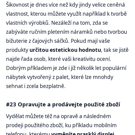
Šikovnost je dnes více než kdy jindy velice ceněná
vlastnost, kterou můžete využít například k tvorbě
vlastních výrobků. Nezáleží na tom, zda se
zabýváte ručním pletením náramků nebo tvorbou
bižuterie z čajových sáčků. Pokud mají vaše
produkty
určitou estetickou hodnotu
, tak se jistě
najde řada osob, které vaši kreativitu ocení.
Dobrým příkladem je zde i již několik let populární
nábytek vytvořený z palet, které lze mnohdy
sehnat i zcela bezplatně.
#23 Opravujte a prodávejte použité zboží
Vydělat můžete též na opravě a následném
prodeji použitého zboží, ku příkladu mobilním
telefonu, kterému
vyměníte prasklý displej
,