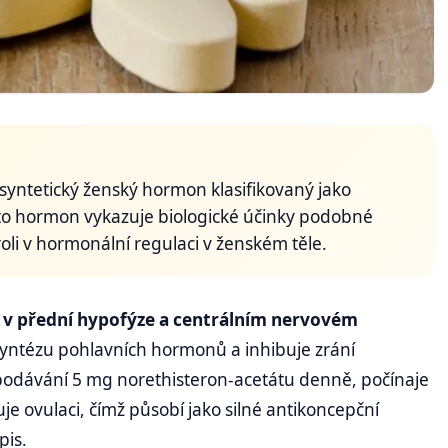
 syntetický ženský hormon klasifikovaný jako
to hormon vykazuje biologické účinky podobné
oli v hormonální regulaci v ženském těle.
 v přední hypofýze a centrálním nervovém
 syntézu pohlavních hormonů a inhibuje zrání
podávání 5 mg norethisteron-acetátu denně, počínaje
e ovulaci, čímž působí jako silné antikoncepční
pis.