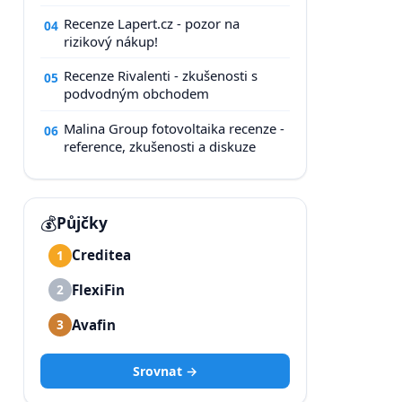
Recenze Lapert.cz - pozor na
04
rizikový nákup!
Recenze Rivalenti - zkušenosti s
05
podvodným obchodem
Malina Group fotovoltaika recenze -
06
reference, zkušenosti a diskuze
💰
Půjčky
Creditea
1
FlexiFin
2
Avafin
3
Srovnat →