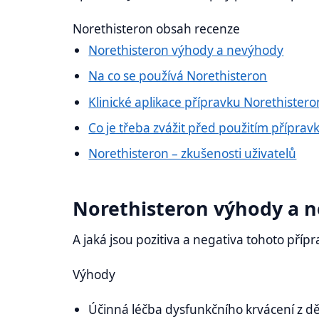
Norethisteron obsah recenze
Norethisteron výhody a nevýhody
Na co se používá Norethisteron
Klinické aplikace přípravku Norethistero
Co je třeba zvážit před použitím příprav
Norethisteron – zkušenosti uživatelů
Norethisteron výhody a 
A jaká jsou pozitiva a negativa tohoto příp
Výhody
Účinná léčba dysfunkčního krvácení z d