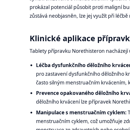
prokázal potenciál působit proti maligní 
zůstává neobjasněn, lze jej využít při léč
Klinické aplikace příprav
Tablety přípravku Norethisteron nacházejí 
Léčba dysfunkčního děložního krvácen
pro zastavení dysfunkčního děložního kr
často silným menstruačním krvácením, k
Prevence opakovaného děložního krv
děložního krvácení lze přípravek Noreth
Manipulace s menstruačním cyklem:
menstruačním cyklem, což umožňuje zdr
menstruace ze zdravotních nebo osobn