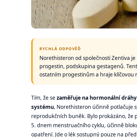
RYCHLÁ ODPOVĚĎ
Norethisteron od společnosti Zentiva je
progestin, podskupina gestagenů. Ten
ostatním progestinům a hraje klíčovou r
Tím, že se
zaměřuje na hormonální dráhy
systému
, Norethisteron účinně potlačuje
reprodukčních buněk. Bylo prokázáno, že 
5. dnem menstruačního cyklu, účinně blokuj
opatření. Jde o lék sostupný pouze na před