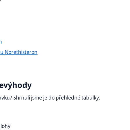
n
ku Norethisteron
nevýhody
ravku? Shrnuli jsme je do přehledné tabulky.
ělohy