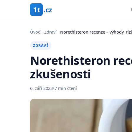
1t
.cz
Úvod
›
Zdraví
›
Norethisteron recenze – výhody, riz
ZDRAVÍ
Norethisteron rece
zkušenosti
6. září 2023
•
7 min čtení