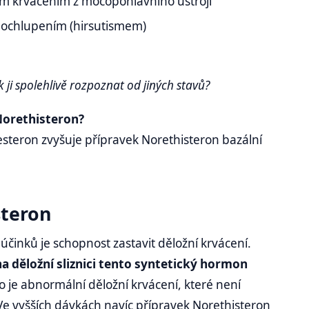
ým krvácením z močopohlavního ústrojí
 ochlupením (hirsutismem)
k ji spolehlivě rozpoznat od jiných stavů?
 Norethisteron?
steron zvyšuje přípravek Norethisteron bazální
steron
účinků je schopnost zastavit děložní krvácení.
a děložní sliznici tento syntetický hormon
ko je abnormální děložní krvácení, které není
e vyšších dávkách navíc přípravek Norethisteron