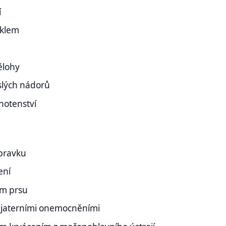
í
yklem
ělohy
slých nádorů
ěhotenství
ípravku
ení
em prsu
a jaterními onemocněními