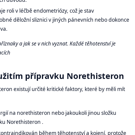
e roli v léčbě endometriózy, což je stav
bné děložní sliznici v jiných pánevních nebo dokonce
eva.
 příznaky a jak se v nich vyznat. Každé těhotenství je
acích
oužitím přípravku Norethisteron
on existují určité kritické faktory, které by měli mít
rgií na norethisteron nebo jakoukoli jinou složku
ku Norethisteron .
kontraindikován během těhotenství a kojení, protože