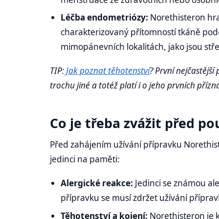
Léčba endometriózy:
Norethisteron hraj
charakterizovaný přítomností tkáně podo
mimopánevních lokalitách, jako jsou stř
TIP:
Jak poznat těhotenství
? První nejčastější
trochu jiné a totéž platí i o jeho prvních přízn
Co je třeba zvážit před p
Před zahájením užívání přípravku Norethister
jedinci na paměti:
Alergické reakce:
Jedinci se známou ale
přípravku se musí zdržet užívání příprav
Těhotenství a kojení:
Norethisteron je 