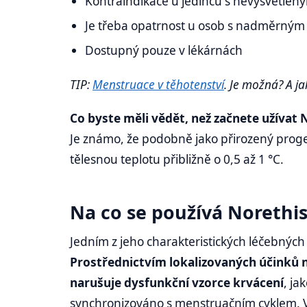
Kontraindikace u jedinců s nevysvětlen
Je třeba opatrnost u osob s nadměrným
Dostupný pouze v lékárnách
TIP:
Menstruace v těhotenství
. Je možná? A ja
Co byste měli vědět, než začnete užívat
Je známo, že podobně jako přirozený proge
tělesnou teplotu přibližně o 0,5 až 1 °C.
Na co se používá Norethi
Jedním z jeho charakteristických léčebných 
Prostřednictvím lokalizovaných účinků n
narušuje dysfunkční vzorce krvácení
, ja
synchronizováno s menstruačním cyklem. V