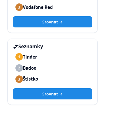
Vodafone Red
3
Srovnat →
💕
Seznamky
Tinder
1
Badoo
2
Štístko
3
Srovnat →