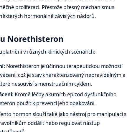
buněčné proliferaci. Přestože přesný mechanismus
bě některých hormonálně závislých nádorů.
ku Norethisteron
uplatnění v různých klinických scénářích:
í:
Norethisteron je účinnou terapeutickou možností
vácení, což je stav charakterizovaný nepravidelným a
teré nesouvisí s menstruačním cyklem.
ácení:
Kromě léčby akutních epizod dysfunkčního
isteron použít k prevenci jeho opakování.
Tento hormon slouží také jako nástroj pro manipulaci s
avotníkům oddálit nebo regulovat nástup
ích důvodů.