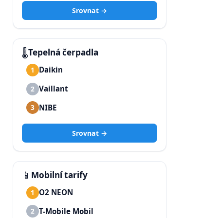
Srovnat →
🌡️
Tepelná čerpadla
Daikin
1
Vaillant
2
NIBE
3
Srovnat →
📱
Mobilní tarify
O2 NEON
1
T-Mobile Mobil
2