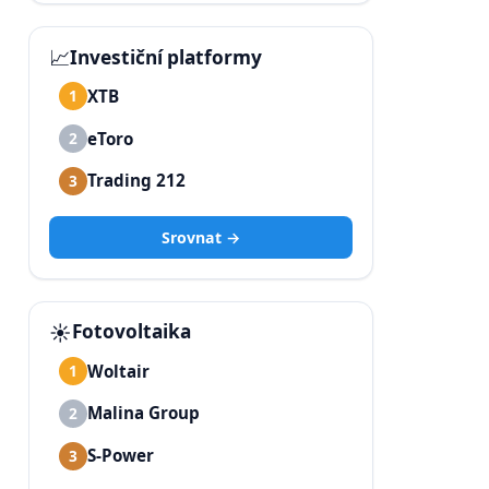
📈
Investiční platformy
XTB
1
eToro
2
Trading 212
3
Srovnat →
☀️
Fotovoltaika
Woltair
1
Malina Group
2
S-Power
3