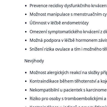
Prevence recidivy dysfunkčního krvácen
Možnost manipulace s menstruačním c
Účinnost v léčbě endometriózy
Omezení symptomatického krvácení z d
Možná podpora v léčbě hormonem závi
Snížení rizika ovulace a tím i možného t
Nevýhody
Možnost alergických reakcí na složky př
Kontraindikace během těhotenství a koj
Nekompatibilní u pacientek s karcinom
Riziko pro osoby s tromboembolickými 