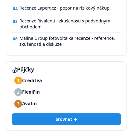
Recenze Lapert.cz - pozor na rizikový nákup!
04
Recenze Rivalenti - zkušenosti s podvodným
05
obchodem
Malina Group fotovoltaika recenze - reference,
06
zkušenosti a diskuze
💰
Půjčky
Creditea
1
FlexiFin
2
Avafin
3
Srovnat →