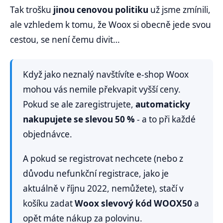
Tak trošku
jinou cenovou politiku
už jsme zmínili,
ale vzhledem k tomu, že Woox si obecně jede svou
cestou, se není čemu divit…
Když jako neznalý navštívíte e-shop Woox
mohou vás nemile překvapit vyšší ceny.
Pokud se ale zaregistrujete,
automaticky
nakupujete se slevou 50 %
- a to při každé
objednávce.
A pokud se registrovat nechcete (nebo z
důvodu nefunkční registrace, jako je
aktuálně v říjnu 2022, nemůžete), stačí v
košíku zadat
Woox slevový kód WOOX50
a
opět máte nákup za polovinu.