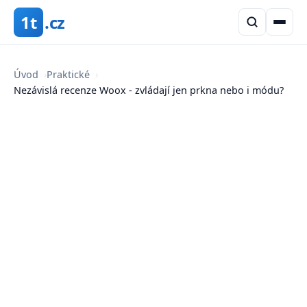
1t
.cz
Úvod
›
Praktické
›
Nezávislá recenze Woox - zvládají jen prkna nebo i módu?