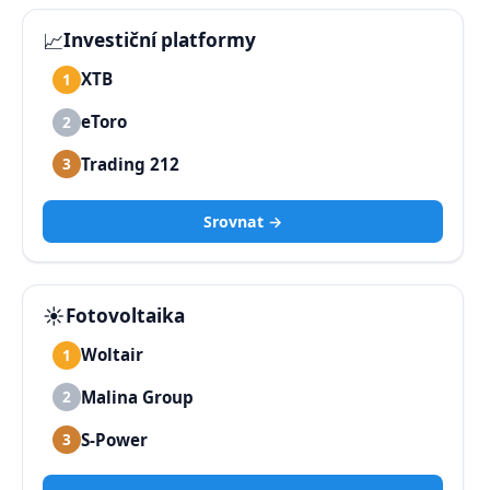
📈
Investiční platformy
XTB
1
eToro
2
Trading 212
3
Srovnat →
☀️
Fotovoltaika
Woltair
1
Malina Group
2
S-Power
3