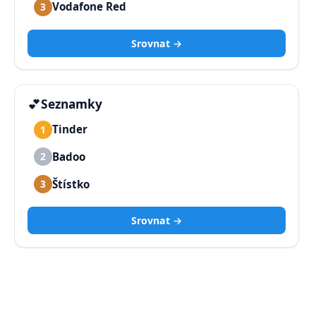
Vodafone Red
3
Srovnat →
💕
Seznamky
Tinder
1
Badoo
2
Štístko
3
Srovnat →