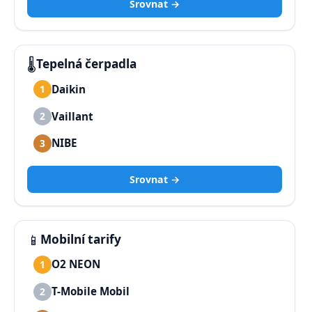
Srovnat →
🌡️
Tepelná čerpadla
Daikin
1
Vaillant
2
NIBE
3
Srovnat →
📱
Mobilní tarify
O2 NEON
1
T-Mobile Mobil
2