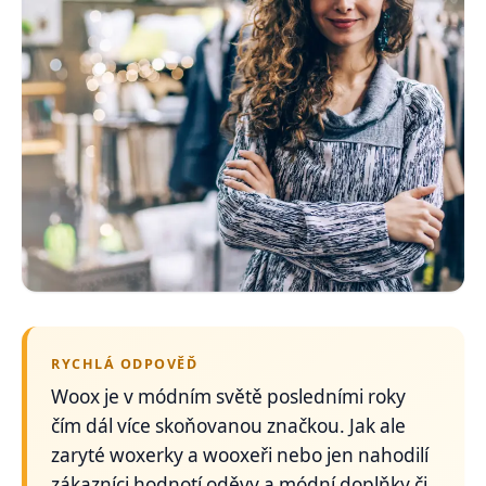
RYCHLÁ ODPOVĚĎ
Woox je v módním světě posledními roky
čím dál více skoňovanou značkou. Jak ale
zaryté woxerky a wooxeři nebo jen nahodilí
zákazníci hodnotí oděvy a módní doplňky či