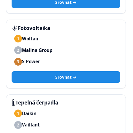
Srovnat →
☀️
Fotovoltaika
Woltair
1
Malina Group
2
S-Power
3
Srovnat →
🌡️
Tepelná čerpadla
Daikin
1
Vaillant
2