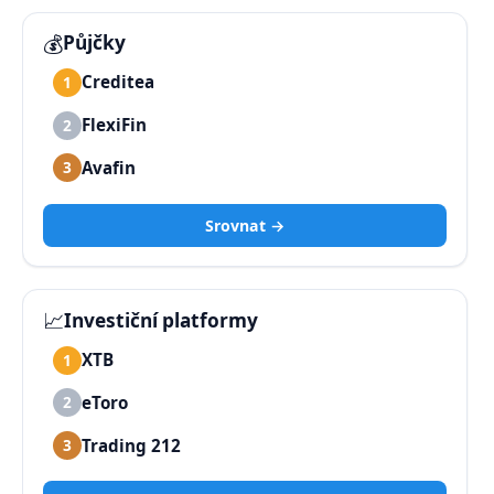
💰
Půjčky
Creditea
1
FlexiFin
2
Avafin
3
Srovnat →
📈
Investiční platformy
XTB
1
eToro
2
Trading 212
3