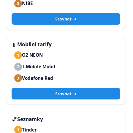
NIBE
3
Srovnat →
📱
Mobilní tarify
O2 NEON
1
T-Mobile Mobil
2
Vodafone Red
3
Srovnat →
💕
Seznamky
Tinder
1