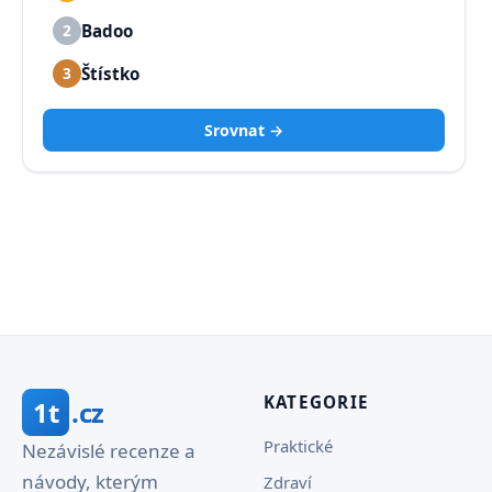
Badoo
2
Štístko
3
Srovnat →
KATEGORIE
1t
.cz
Praktické
Nezávislé recenze a
návody, kterým
Zdraví