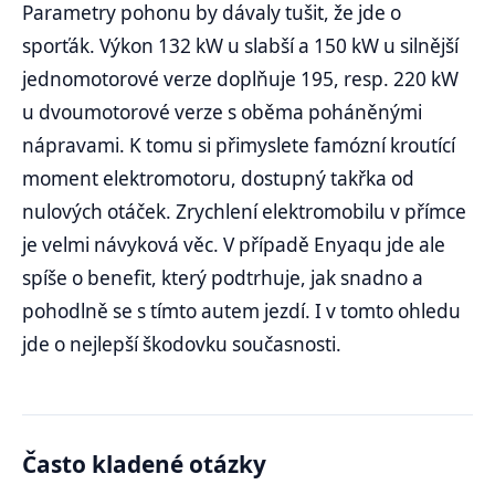
Parametry pohonu by dávaly tušit, že jde o
sporťák. Výkon 132 kW u slabší a 150 kW u silnější
jednomotorové verze doplňuje 195, resp. 220 kW
u dvoumotorové verze s oběma poháněnými
nápravami. K tomu si přimyslete famózní kroutící
moment elektromotoru, dostupný takřka od
nulových otáček. Zrychlení elektromobilu v přímce
je velmi návyková věc. V případě Enyaqu jde ale
spíše o benefit, který podtrhuje, jak snadno a
pohodlně se s tímto autem jezdí. I v tomto ohledu
jde o nejlepší škodovku současnosti.
Často kladené otázky