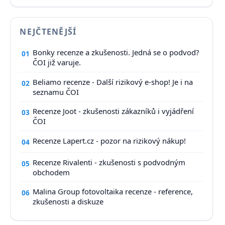
NEJČTENĚJŠÍ
Bonky recenze a zkušenosti. Jedná se o podvod?
01
ČOI již varuje.
Beliamo recenze - Další rizikový e-shop! Je i na
02
seznamu ČOI
Recenze Joot - zkušenosti zákazníků i vyjádření
03
ČOI
Recenze Lapert.cz - pozor na rizikový nákup!
04
Recenze Rivalenti - zkušenosti s podvodným
05
obchodem
Malina Group fotovoltaika recenze - reference,
06
zkušenosti a diskuze