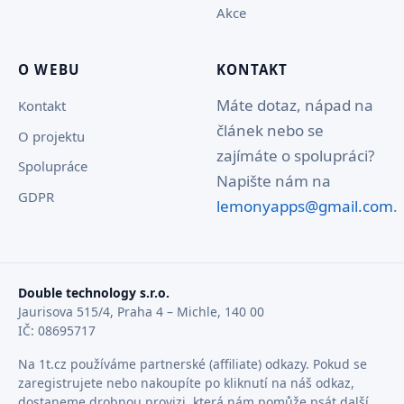
Akce
O WEBU
KONTAKT
Máte dotaz, nápad na
Kontakt
článek nebo se
O projektu
zajímáte o spolupráci?
Spolupráce
Napište nám na
GDPR
lemonyapps@gmail.com
.
Double technology s.r.o.
Jaurisova 515/4, Praha 4 – Michle, 140 00
IČ: 08695717
Na 1t.cz používáme partnerské (affiliate) odkazy. Pokud se
zaregistrujete nebo nakoupíte po kliknutí na náš odkaz,
dostaneme drobnou provizi, která nám pomůže psát další