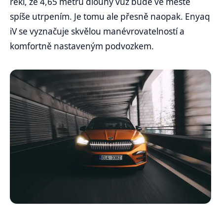
řekl, že 4,65 metru dlouhý vůz bude ve městě
spíše utrpením. Je tomu ale přesně naopak. Enyaq
iV se vyznačuje skvělou manévrovatelností a
komfortně nastaveným podvozkem.