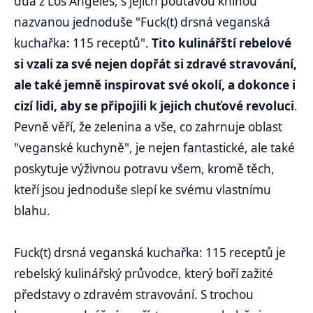
dua z Los Angeles, s jejich poutavou knihou
nazvanou jednoduše "Fuck(t) drsná veganská
kuchařka: 115 receptů".
Tito kulinářští rebelové
si vzali za své nejen dopřát si zdravé stravování,
ale také jemně inspirovat své okolí, a dokonce i
cizí lidi, aby se připojili k jejich chuťové revoluci
.
Pevně věří, že zelenina a vše, co zahrnuje oblast
"veganské kuchyně", je nejen fantastické, ale také
poskytuje výživnou potravu všem, kromě těch,
kteří jsou jednoduše slepí ke svému vlastnímu
blahu.
Fuck(t) drsná veganská kuchařka: 115 receptů je
rebelský kulinářský průvodce, který boří zažité
představy o zdravém stravování. S trochou