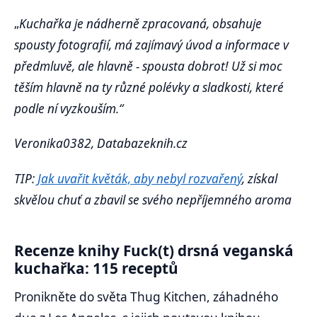
„
Kuchařka je nádherně zpracovaná, obsahuje
spousty fotografií, má zajímavý úvod a informace v
předmluvě, ale hlavně - spousta dobrot! Už si moc
těším hlavně na ty různé polévky a sladkosti, které
podle ní vyzkouším.“
Veronika0382, Databazeknih.cz
TIP:
Jak uvařit květák, aby nebyl rozvařený
, získal
skvělou chuť a zbavil se svého nepříjemného aroma
Recenze knihy Fuck(t) drsná veganská
kuchařka: 115 receptů
Pronikněte do světa Thug Kitchen, záhadného