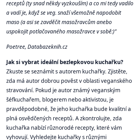
receptů (ty snad někdy vyzkouším) a co mi tedy vadilo
a vadí je, když se veg. snaží všemožně napodobit
maso (a asi se zavděčit masožravcům anebo
uspokojit potlačovaného masožravce v sobě:)“
Poetree, Databazeknih.cz
Jak si vybrat ideální bezlepkovou kuchařku?
Zkuste se seznámit s autorem kuchařky. Zjistěte,
zda má autor dobrou pověst v oblasti veganského
stravování. Pokud je autor známý veganským
šéfkuchařem, blogerem nebo aktivistou, je
pravděpodobné, že jeho kuchařka bude kvalitní a
plná osvědčených receptů. A zkontrolujte, zda
kuchařka nabízí různorodé recepty, které vám
vyhovují. Vyhledejte kuchařky s různými