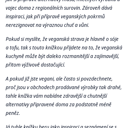
vajec doma z regionálních surovin. Zároveň dává
inspiraci, jak při přípravě veganských pokrmů
nerezignovat na výraznou chuť a vůni.
Pokud si myslíte, že veganská strava je hlavně o sóje
a tofu, tak s touto knížkou přijdete na to, že veganská
kuchyně může být daleko rozmanitější a zajímavější,
přitom výživově dostačující.
A pokud již jste vegani, ale často si povzdechnete,
proč jsou v obchodech prodávané výrobky tak drahé,
tahle knížka vám nabídne zdravější a chutnější
alternativy připravené doma za podstatně méně
peněz.
Já tuhle knížku beru jako inspiraci a seznámení se s