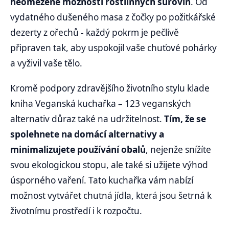
neomezené možnosti rostlinných surovin
. Od
vydatného dušeného masa z čočky po požitkářské
dezerty z ořechů - každý pokrm je pečlivě
připraven tak, aby uspokojil vaše chuťové pohárky
a vyživil vaše tělo.
Kromě podpory zdravějšího životního stylu klade
kniha Veganská kuchařka – 123 veganských
alternativ důraz také na udržitelnost.
Tím, že se
spolehnete na domácí alternativy a
minimalizujete používání obalů
, nejenže snížíte
svou ekologickou stopu, ale také si užijete výhod
úsporného vaření. Tato kuchařka vám nabízí
možnost vytvářet chutná jídla, která jsou šetrná k
životnímu prostředí i k rozpočtu.