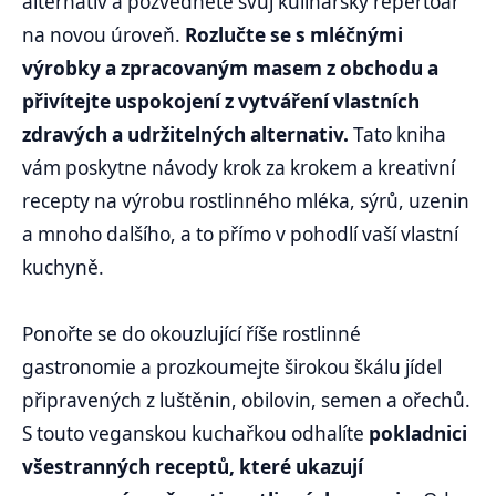
alternativ a pozvedněte svůj kulinářský repertoár
na novou úroveň.
Rozlučte se s mléčnými
výrobky a zpracovaným masem z obchodu a
přivítejte uspokojení z vytváření vlastních
zdravých a udržitelných alternativ.
Tato kniha
vám poskytne návody krok za krokem a kreativní
recepty na výrobu rostlinného mléka, sýrů, uzenin
a mnoho dalšího, a to přímo v pohodlí vaší vlastní
kuchyně.
Ponořte se do okouzlující říše rostlinné
gastronomie a prozkoumejte širokou škálu jídel
připravených z luštěnin, obilovin, semen a ořechů.
S touto veganskou kuchařkou odhalíte
pokladnici
všestranných receptů, které ukazují