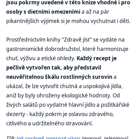
jsou pokrmy uvedené v této knize vhodné i pro
osoby s dietními omezeními
a až na pár
pikantnějších výjimek si je mohou vychutnat i děti.
Prostřednictvím knihy "Zdravě jíst" se vydáte na
gastronomické dobrodružství, které harmonizuje
chuť, výživu a etické ohledy.
Každý recept je
pečlivě vytvořen tak, aby představil
neuvěřitelnou škálu rostlinných surovin
a
ukázal, že lze vytvořit chutná a uspokojivá jídla,
aniž by byly ohroženy ekologické hodnoty. Od
živých salátů po vydatné hlavní jídlo a požitkářské
dezerty - každý pokrm je oslavou zdravého,
citlivého a udržitelného stravování.
TIP:
Jak správně zamrazit vývar
(masový, zeleninový,