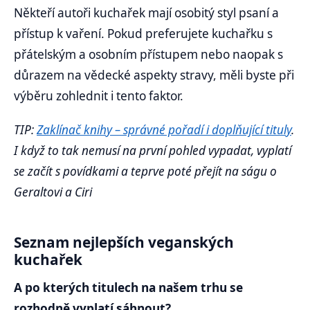
Někteří autoři kuchařek mají osobitý styl psaní a
přístup k vaření. Pokud preferujete kuchařku s
přátelským a osobním přístupem nebo naopak s
důrazem na vědecké aspekty stravy, měli byste při
výběru zohlednit i tento faktor.
TIP:
Zaklínač knihy – správné pořadí i doplňující tituly
.
I když to tak nemusí na první pohled vypadat, vyplatí
se začít s povídkami a teprve poté přejít na ságu o
Geraltovi a Ciri
Seznam nejlepších veganských
kuchařek
A po kterých titulech na našem trhu se
rozhodně vyplatí sáhnout?