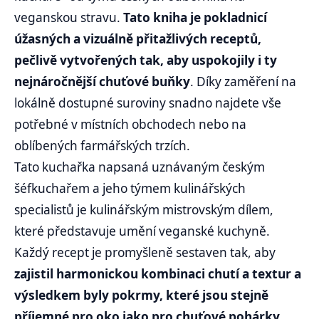
veganskou stravu.
Tato kniha je pokladnicí
úžasných a vizuálně přitažlivých receptů,
pečlivě vytvořených tak, aby uspokojily i ty
nejnáročnější chuťové buňky
. Díky zaměření na
lokálně dostupné suroviny snadno najdete vše
potřebné v místních obchodech nebo na
oblíbených farmářských trzích.
Tato kuchařka napsaná uznávaným českým
šéfkuchařem a jeho týmem kulinářských
specialistů je kulinářským mistrovským dílem,
které představuje umění veganské kuchyně.
Každý recept je promyšleně sestaven tak, aby
zajistil harmonickou kombinaci chutí a textur a
výsledkem byly pokrmy, které jsou stejně
příjemné pro oko jako pro chuťové pohárky
.