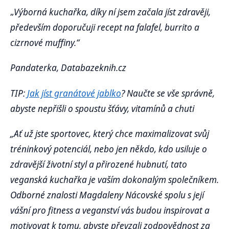
„
Výborná kuchařka, díky ní jsem začala jíst zdravěji,
především doporučuji recept na falafel, burrito a
cizrnové muffiny.“
Pandaterka, Databazeknih.cz
TIP:
Jak jíst granátové jablko
? Naučte se vše správně,
abyste nepřišli o spoustu šťávy, vitamínů a chuti
„Ať už jste sportovec, který chce maximalizovat svůj
tréninkový potenciál, nebo jen někdo, kdo usiluje o
zdravější životní styl a přirozené hubnutí, tato
veganská kuchařka je vaším dokonalým společníkem.
Odborné znalosti Magdaleny Nácovské spolu s její
vášní pro fitness a veganství vás budou inspirovat a
motivovat k tomu, abyste převzali zodpovědnost za