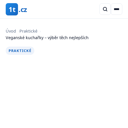
1t
.cz
Úvod
›
Praktické
›
Veganské kuchařky – výběr těch nejlepších
PRAKTICKÉ