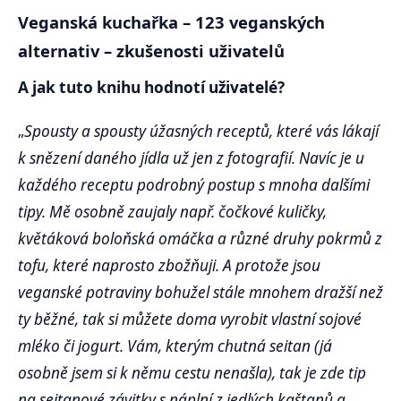
Veganská kuchařka – 123 veganských
alternativ – zkušenosti uživatelů
A jak tuto knihu hodnotí uživatelé?
„
Spousty a spousty úžasných receptů, které vás lákají
k snězení daného jídla už jen z fotografií. Navíc je u
každého receptu podrobný postup s mnoha dalšími
tipy. Mě osobně zaujaly např. čočkové kuličky,
květáková boloňská omáčka a různé druhy pokrmů z
tofu, které naprosto zbožňuji. A protože jsou
veganské potraviny bohužel stále mnohem dražší než
ty běžné, tak si můžete doma vyrobit vlastní sojové
mléko či jogurt. Vám, kterým chutná seitan (já
osobně jsem si k němu cestu nenašla), tak je zde tip
na seitanové závitky s náplní z jedlých kaštanů a