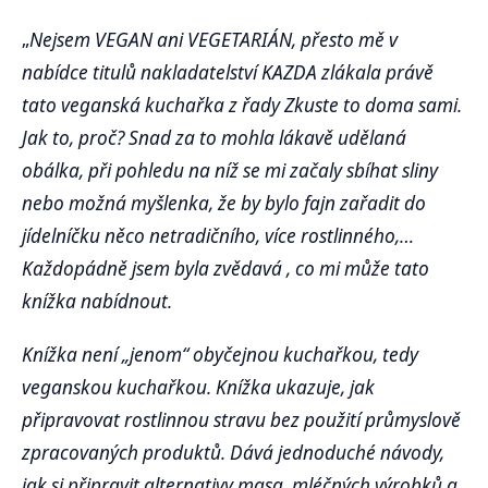
„
Nejsem VEGAN ani VEGETARIÁN, přesto mě v
nabídce titulů nakladatelství KAZDA zlákala právě
tato veganská kuchařka z řady Zkuste to doma sami.
Jak to, proč? Snad za to mohla lákavě udělaná
obálka, při pohledu na níž se mi začaly sbíhat sliny
nebo možná myšlenka, že by bylo fajn zařadit do
jídelníčku něco netradičního, více rostlinného,…
Každopádně jsem byla zvědavá , co mi může tato
knížka nabídnout.
Knížka není „jenom“ obyčejnou kuchařkou, tedy
veganskou kuchařkou. Knížka ukazuje, jak
připravovat rostlinnou stravu bez použití průmyslově
zpracovaných produktů. Dává jednoduché návody,
jak si připravit alternativy masa, mléčných výrobků a