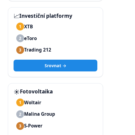
📈
Investiční platformy
XTB
1
eToro
2
Trading 212
3
Srovnat →
☀️
Fotovoltaika
Woltair
1
Malina Group
2
S-Power
3