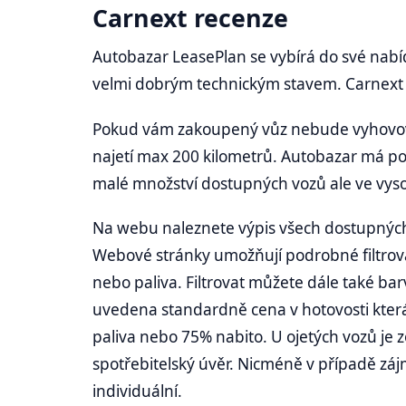
Carnext recenze
Autobazar LeasePlan se vybírá do své nabíd
velmi dobrým technickým stavem. Carnext m
Pokud vám zakoupený vůz nebude vyhovova
najetí max 200 kilometrů. Autobazar má pou
malé množství dostupných vozů ale ve vyso
Na webu naleznete výpis všech dostupných
Webové stránky umožňují podrobné filtrová
nebo paliva. Filtrovat můžete dále také ba
uvedena standardně cena v hotovosti která 
paliva nebo 75% nabito. U ojetých vozů je 
spotřebitelský úvěr. Nicméně v případě záj
individuální.