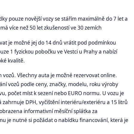
ky pouze novější vozy se stářím maximálně do 7 let a
á více než 50 let zkušeností ve 30 zemích
t je možné jej do 14 dnů vrátit pod podmínkou
ze 1 fyzickou pobočku ve Vestci u Prahy a nabízí
ké kvalitě.
 vozů. Všechny auta je možné rezervovat online.
ní vozů podle ceny, značky, modelu, roku výroby
rvu, počet míst k sezení nebo EURO normu. U vozu je
zahrnuje DPH, vyčištění interiéru/exteriéru a 15 litrů
zobrazena informativní měsíční splátka za
mu je nutné si požádat o nabídku financování, která je