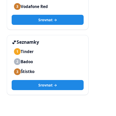
Vodafone Red
3
Srovnat →
💕
Seznamky
Tinder
1
Badoo
2
Štístko
3
Srovnat →