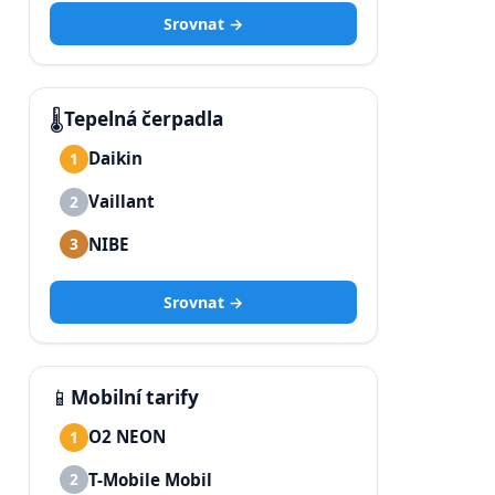
Srovnat →
🌡️
Tepelná čerpadla
Daikin
1
Vaillant
2
NIBE
3
Srovnat →
📱
Mobilní tarify
O2 NEON
1
T-Mobile Mobil
2