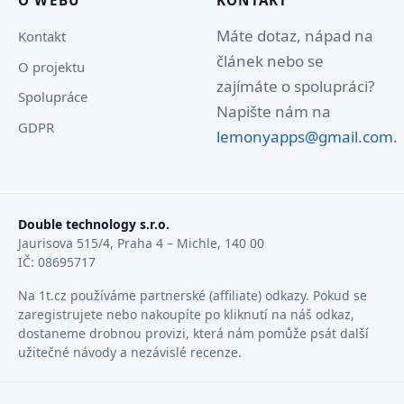
O WEBU
KONTAKT
Máte dotaz, nápad na
Kontakt
článek nebo se
O projektu
zajímáte o spolupráci?
Spolupráce
Napište nám na
GDPR
lemonyapps@gmail.com
.
Double technology s.r.o.
Jaurisova 515/4, Praha 4 – Michle, 140 00
IČ: 08695717
Na 1t.cz používáme partnerské (affiliate) odkazy. Pokud se
zaregistrujete nebo nakoupíte po kliknutí na náš odkaz,
dostaneme drobnou provizi, která nám pomůže psát další
užitečné návody a nezávislé recenze.