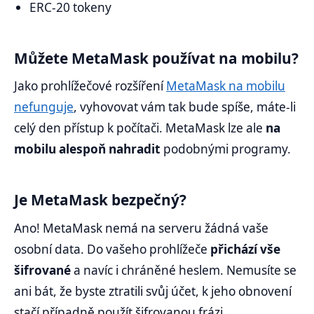
ERC-20 tokeny
Můžete MetaMask používat na mobilu?
Jako prohlížečové rozšíření
MetaMask na mobilu
nefunguje
, vyhovovat vám tak bude spíše, máte-li
celý den přístup k počítači. MetaMask lze ale
na
mobilu alespoň nahradit
podobnými programy.
Je MetaMask bezpečný?
Ano! MetaMask nemá na serveru žádná vaše
osobní data. Do vašeho prohlížeče
přichází vše
šifrované
a navíc i chráněné heslem. Nemusíte se
ani bát, že byste ztratili svůj účet, k jeho obnovení
stačí případně použít šifrovanou frázi.