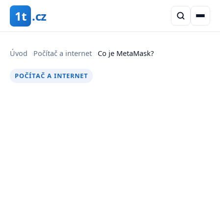
1t
.cz
Úvod
›
Počítač a internet
›
Co je MetaMask?
POČÍTAČ A INTERNET