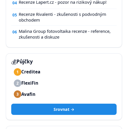
Recenze Lapert.cz - pozor na rizikový nákup!
04
Recenze Rivalenti - zkušenosti s podvodným
05
obchodem
Malina Group fotovoltaika recenze - reference,
06
zkušenosti a diskuze
💰
Půjčky
Creditea
1
FlexiFin
2
Avafin
3
Srovnat →