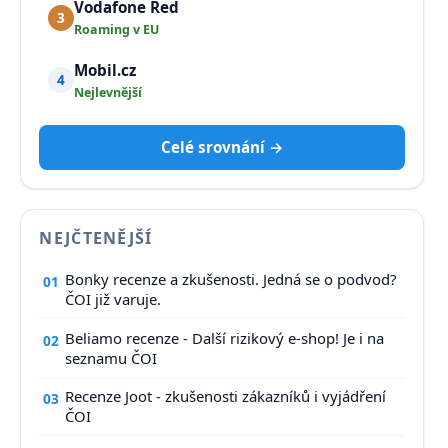
Vodafone Red
3
Roaming v EU
Mobil.cz
4
Nejlevnější
Celé srovnání →
NEJČTENĚJŠÍ
Bonky recenze a zkušenosti. Jedná se o podvod?
01
ČOI již varuje.
Beliamo recenze - Další rizikový e-shop! Je i na
02
seznamu ČOI
Recenze Joot - zkušenosti zákazníků i vyjádření
03
ČOI