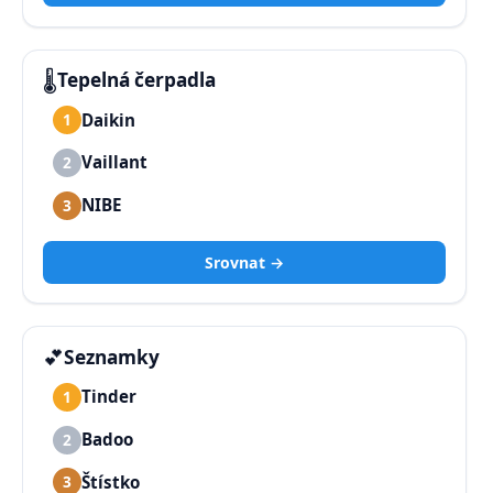
🌡️
Tepelná čerpadla
Daikin
1
Vaillant
2
NIBE
3
Srovnat →
💕
Seznamky
Tinder
1
Badoo
2
Štístko
3