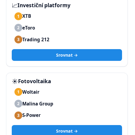
📈
Investiční platformy
XTB
1
eToro
2
Trading 212
3
Srovnat →
☀️
Fotovoltaika
Woltair
1
Malina Group
2
S-Power
3
Srovnat →