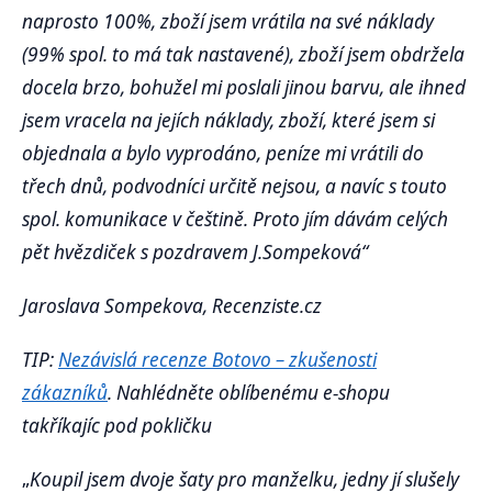
naprosto 100%, zboží jsem vrátila na své náklady
(99% spol. to má tak nastavené), zboží jsem obdržela
docela brzo, bohužel mi poslali jinou barvu, ale ihned
jsem vracela na jejích náklady, zboží, které jsem si
objednala a bylo vyprodáno, peníze mi vrátili do
třech dnů, podvodníci určitě nejsou, a navíc s touto
spol. komunikace v češtině. Proto jím dávám celých
pět hvězdiček s pozdravem J.Sompeková“
Jaroslava Sompekova, Recenziste.cz
TIP:
Nezávislá recenze Botovo – zkušenosti
zákazníků
. Nahlédněte oblíbenému e-shopu
takříkajíc pod pokličku
„
Koupil jsem dvoje šaty pro manželku, jedny jí slušely