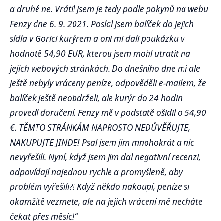
a druhé ne. Vrátil jsem je tedy podle pokynů na webu
Fenzy dne 6. 9. 2021. Poslal jsem balíček do jejich
sídla v Gorici kurýrem a oni mi dali poukázku v
hodnotě 54,90 EUR, kterou jsem mohl utratit na
jejich webových stránkách. Do dnešního dne mi ale
ještě nebyly vráceny peníze, odpověděli e-mailem, že
balíček ještě neobdrželi, ale kurýr do 24 hodin
provedl doručení. Fenzy mě v podstatě ošidil o 54,90
€. TĚMTO STRÁNKÁM NAPROSTO NEDŮVĚŘUJTE,
NAKUPUJTE JINDE! Psal jsem jim mnohokrát a nic
nevyřešili. Nyní, když jsem jim dal negativní recenzi,
odpovídají najednou rychle a promyšleně, aby
problém vyřešili?! Když někdo nakoupí, peníze si
okamžitě vezmete, ale na jejich vrácení mě necháte
čekat přes měsíc!“