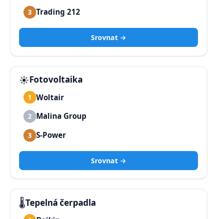
Trading 212
3
Srovnat →
☀️
Fotovoltaika
Woltair
1
Malina Group
2
S-Power
3
Srovnat →
🌡️
Tepelná čerpadla