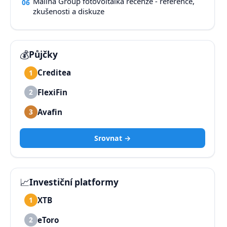
Malina Group fotovoltaika recenze - reference,
06
zkušenosti a diskuze
💰
Půjčky
Creditea
1
FlexiFin
2
Avafin
3
Srovnat →
📈
Investiční platformy
XTB
1
eToro
2