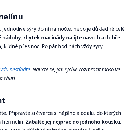
melínu
 jednotlivé sýry do ní namočte, nebo je důkladně celé
né nádoby, zbytek marinády nalijte navrch a dobře
n, klidně přes noc. Po pár hodinách vždy sýry
avdu nestíháte
. Naučte se, jak rychle rozmrazit maso ve
na chuti
at
. Připravte si čtverce silnějšího alobalu, do kterých
en hermelín.
Zabalte jej nejprve do jednoho kousku,