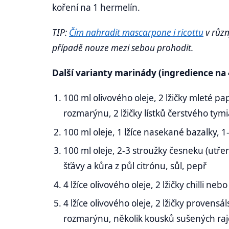
koření na 1 hermelín.
TIP:
Čím nahradit mascarpone i ricottu
v různ
případě nouze mezi sebou prohodit.
Další varianty marinády (ingredience na 
100 ml olivového oleje, 2 lžičky mleté pa
rozmarýnu, 2 lžičky lístků čerstvého tym
100 ml oleje, 1 lžíce nasekané bazalky, 1-
100 ml oleje, 2-3 stroužky česneku (utřené
šťávy a kůra z půl citrónu, sůl, pepř
4 lžíce olivového oleje, 2 lžičky chilli n
4 lžíce olivového oleje, 2 lžičky provens
rozmarýnu, několik kousků sušených ra