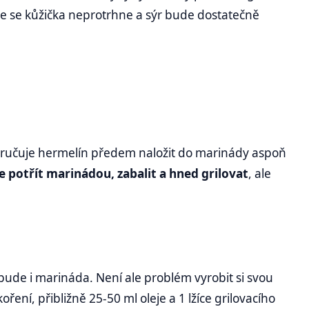
že se kůžička neprotrhne a sýr bude dostatečně
ručuje hermelín předem naložit do marinády aspoň
ce potřít marinádou, zabalit a hned grilovat
, ale
 bude i marináda. Není ale problém vyrobit si svou
koření, přibližně 25-50 ml oleje a 1 lžíce grilovacího