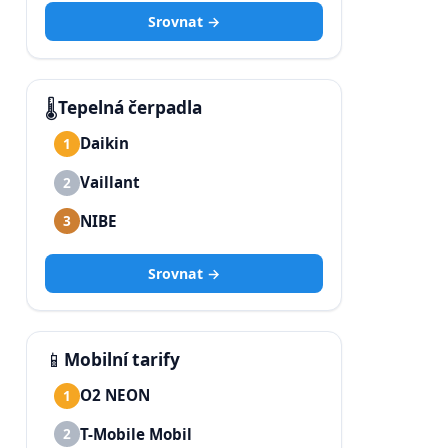
Srovnat →
🌡️
Tepelná čerpadla
Daikin
1
Vaillant
2
NIBE
3
Srovnat →
📱
Mobilní tarify
O2 NEON
1
T-Mobile Mobil
2