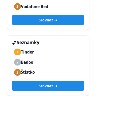
Vodafone Red
3
Srovnat →
💕
Seznamky
Tinder
1
Badoo
2
Štístko
3
Srovnat →