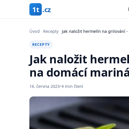
1t
.cz
Úvod
›
Recepty
›
Jak naložit hermelín na grilování 
RECEPTY
Jak naložit hermel
na domácí marin
16. června 2023
•
4 min čtení