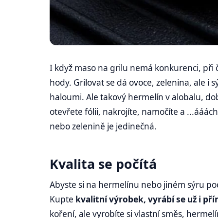
I když maso na grilu nemá konkurenci, při č
hody. Grilovat se dá ovoce, zelenina, ale i 
haloumi. Ale takový hermelín v alobalu, d
otevřete fólii, nakrojíte, namočíte a ...áá
nebo zelenině je jedinečná.
Kvalita se počítá
Abyste si na hermelínu nebo jiném sýru p
Kupte
kvalitní výrobek, vyrábí se už i pří
koření, ale vyrobíte si vlastní směs, herme