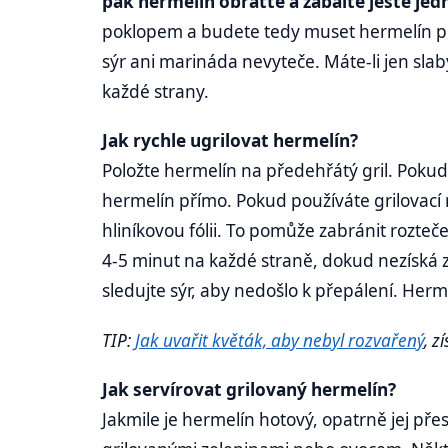
pak hermelín obraťte a zabalte ještě je
poklopem a budete tedy muset hermelín při
sýr ani marináda nevyteče. Máte-li jen slabý
každé strany.
Jak rychle ugrilovat hermelín?
Položte hermelín na předehřátý gril. Pokud 
hermelín přímo. Pokud používáte grilovací 
hliníkovou fólii. To pomůže zabránit rozteč
4-5 minut na každé straně, dokud nezíská 
sledujte sýr, aby nedošlo k přepálení. Herm
TIP:
Jak uvařit květák, aby nebyl rozvařený
, z
Jak servírovat grilovaný hermelín?
Jakmile je hermelín hotový, opatrně jej pře