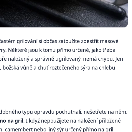
astém grilování si občas zatoužíte zpestřit masové
sýry. Některé jsou k tomu přímo určené, jako třeba
obře naložený a správně ugrilovaný, nemá chybu. Jen
ách, božská vůně a chuť roztečeného sýra na chlebu
odobného typu opravdu pochutnali, nešetřete na něm.
mo na gril
. I když nepoužijete na naložení přiložené
lín, camembert nebo jiný sýr určený přímo na gril