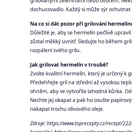
grilovanými zeleninami nebo ovocem. Někte
dochucovadlo. Každý si může sýr ochutnat
Na co si dát pozor při grilování hermelín
Důležité je, aby se hermelín pečlivě upravi
zůstal měkký uvnitř. Sledujte ho během gri
rozpálení svého grilu.
Jak grilovat hermelín v troubě?
Zvolte kvalitní hermelín, který je určený k 
Předehřejte gril na střední až vysokou tep
ohněm, aby se vytvořila lahodná kůrka. Od
Nechte jej okapat a pak ho osušte papíro
nakapat trochu olivového oleje.
Zdroje: https://www.toprecepty.cz/recept/2224