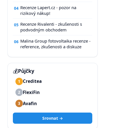
Recenze Lapert.cz - pozor na
04
rizikový nákup!
Recenze Rivalenti - zkušenosti s
05
podvodným obchodem
Malina Group fotovoltaika recenze -
06
reference, zkušenosti a diskuze
💰
Půjčky
Creditea
1
FlexiFin
2
Avafin
3
Srovnat →