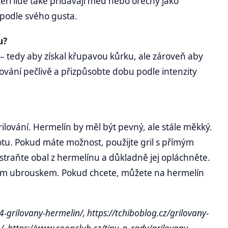
ří lidé také přidávají med nebo ořechy jako
 podle svého gusta.
u?
l – tedy aby získal křupavou kůrku, ale zároveň aby
lování pečlivě a přizpůsobte dobu podle intenzity
grilování. Hermelín by měl být pevný, ale stále měkký.
lotu. Pokud máte možnost, použijte gril s přímým
straňte obal z hermelínu a důkladně jej opláchněte.
vým ubrouskem. Pokud chcete, můžete na hermelín
-grilovany-hermelin/, https://tchiboblog.cz/grilovany-