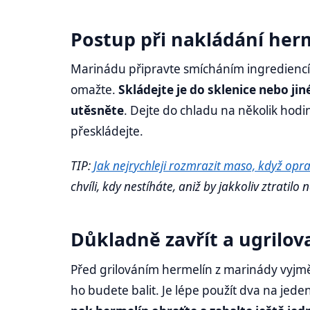
Postup při nakládání her
Marinádu připravte smícháním ingrediencí,
omažte.
Skládejte je do sklenice nebo ji
utěsněte
. Dejte do chladu na několik hodi
přeskládejte.
TIP:
Jak nejrychleji rozmrazit maso, když opr
chvíli, kdy nestíháte, aniž by jakkoliv ztratilo 
Důkladně zavřít a ugrilov
Před grilováním hermelín z marinády vyjměte
ho budete balit. Je lépe použít dva na jed