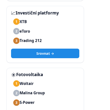
📈
Investiční platformy
XTB
1
eToro
2
Trading 212
3
Srovnat →
☀️
Fotovoltaika
Woltair
1
Malina Group
2
S-Power
3