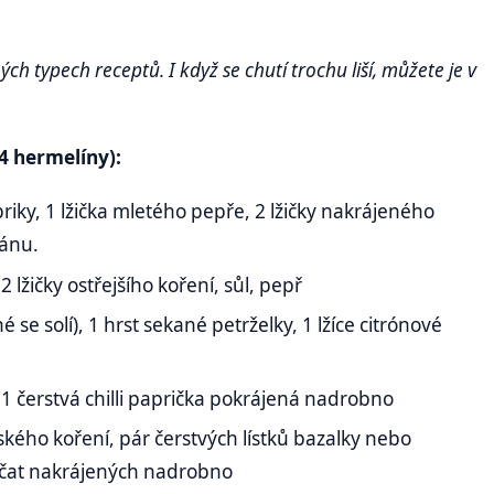
ých typech receptů. I když se chutí trochu liší, můžete je v
4 hermelíny):
priky, 1 lžička mletého pepře, 2 lžičky nakrájeného
iánu.
2 lžičky ostřejšího koření, sůl, pepř
 se solí), 1 hrst sekané petrželky, 1 lžíce citrónové
ebo 1 čerstvá chilli paprička pokrájená nadrobno
álského koření, pár čerstvých lístků bazalky nebo
jčat nakrájených nadrobno